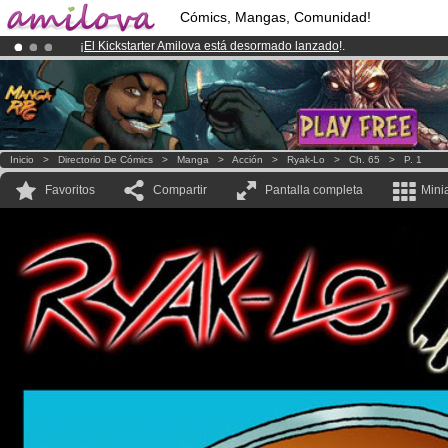
Cómics, Mangas, Comunidad!
¡
El Kickstarter Amilova está desormado lanzado
!.
¡Conviertete en Premium por
3.95 euros
al mes!
Hazte Premium ya
¡Ya tenemos 100000
miembros
y 1000
Cómics y Mangas!
.
Inicio
>
Directorio De Cómics
>
Manga
>
Acción
>
Ryak-Lo
>
Ch. 65
>
P. 1
Favoritos
Compartir
Pantalla completa
Mini