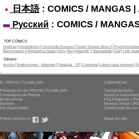
日本語
: COMICS / MANGAS 
Русский
: COMICS / MANGAS
TOP CÓMICS
Amilova
Hemisferios
Chronoctis Express
Super Dragon Bros Z
Psychomanti
Bienvenidos A República Gada
Only Two
Astaroth Y Bernadette
Edil
Leth Hat
Género
Acción
Ilustraciones - Artworks
Fantasía - SF
Comedia
Libros para jovenes
R
EL PROYECTO AMILOVA
COMUNIDAD
Presentación del PROYECTO AMILOVA
Tutorial del lector
Comentarios de Prensa
Ayuda la comunidad
Kit de prensa
FAQ.Preguntas y Re
Banners
Moneda Virtual: OR
Info Anunciantes
Condiciones de uso
Follow Amilova on
Mapa del sitio