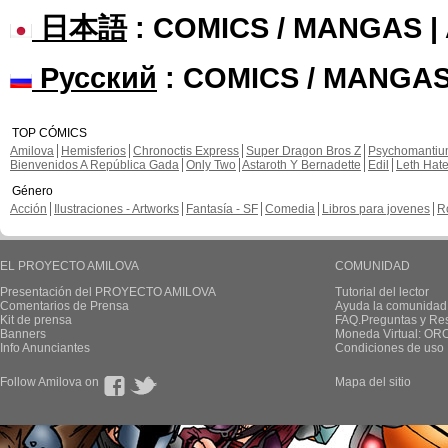
日本語
: COMICS / MANGAS 
Русский
: COMICS / MANGAS
TOP CÓMICS
Amilova
Hemisferios
Chronoctis Express
Super Dragon Bros Z
Psychomanti
Bienvenidos A República Gada
Only Two
Astaroth Y Bernadette
Edil
Leth Hat
Género
Acción
Ilustraciones - Artworks
Fantasía - SF
Comedia
Libros para jovenes
R
EL PROYECTO AMILOVA
COMUNIDAD
Presentación del PROYECTO AMILOVA
Tutorial del lector
Comentarios de Prensa
Ayuda la comunidad
Kit de prensa
FAQ.Preguntas y Re
Banners
Moneda Virtual: OR
Info Anunciantes
Condiciones de uso
Follow Amilova on
Mapa del sitio