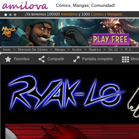
Cómics, Mangas, Comunidad!
¡Ya tenemos 100000
miembros
y 1000
Cómics y Mangas!
.
¡Conviertete en Premium por
3.95 euros
al mes!
Hazte Premium ya
¡
El Kickstarter Amilova está desormado lanzado
!.
Inicio
>
Directorio De Cómics
>
Manga
>
Acción
>
Ryak-Lo
>
Ch. 12
>
P. 1
Favoritos
Compartir
Pantalla completa
Mini