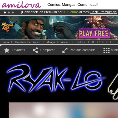
Cómics, Mangas, Comunidad!
¡Conviertete en Premium por
3.95 euros
al mes!
Hazte Premium ya
¡
El Kickstarter Amilova está desormado lanzado
!.
¡Ya tenemos 134393
miembros
y 1208
Cómics y Mangas!
.
Inicio
>
Directorio De Cómics
>
Manga
>
Acción
>
Ryak-Lo
>
Ch. 27
>
P. 1
Favoritos
Compartir
Pantalla completa
Mini