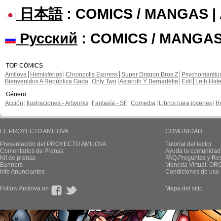
日本語
: COMICS / MANGAS 
Русский
: COMICS / MANGAS
TOP CÓMICS
Amilova
Hemisferios
Chronoctis Express
Super Dragon Bros Z
Psychomanti
Bienvenidos A República Gada
Only Two
Astaroth Y Bernadette
Edil
Leth Hat
Género
Acción
Ilustraciones - Artworks
Fantasía - SF
Comedia
Libros para jovenes
R
EL PROYECTO AMILOVA
COMUNIDAD
Presentación del PROYECTO AMILOVA
Tutorial del lector
Comentarios de Prensa
Ayuda la comunidad
Kit de prensa
FAQ.Preguntas y Re
Banners
Moneda Virtual: OR
Info Anunciantes
Condiciones de uso
Follow Amilova on
Mapa del sitio