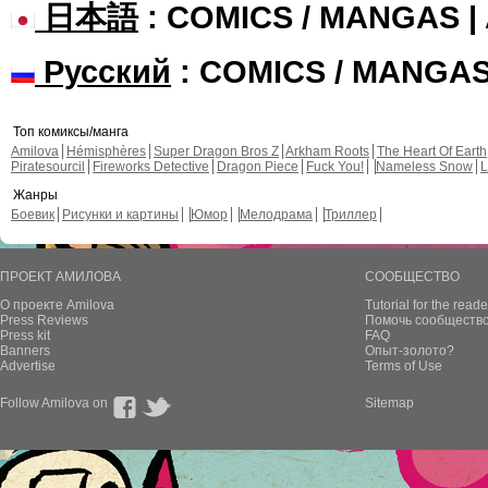
日本語
: COMICS / MANGAS 
Русский
: COMICS / MANGA
Топ комиксы/манга
Amilova
Hémisphères
Super Dragon Bros Z
Arkham Roots
The Heart Of Earth
Piratesourcil
Fireworks Detective
Dragon Piece
Fuck You!
Nameless Snow
L
Жанры
Боевик
Рисунки и картины
Юмор
Мелодрама
Триллер
ПРОЕКТ АМИЛОВА
СООБЩЕСТВО
О проекте Amilova
Tutorial for the reade
Press Reviews
Помочь сообщество
Press kit
FAQ
Banners
Опыт-золото?
Advertise
Terms of Use
Follow Amilova on
Sitemap