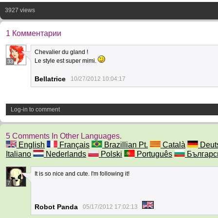
3927 views
1 Комментарии
Chevalier du gland !
Le style est super mimi.
33
Bellatrice
10/27/2012 10:04:17
Log-in to comment
5 Comments In Other Languages.
English
Français
Brazillian Pt.
Català
Deut
Italiano
Nederlands
Polski
Português
Българс
It is so nice and cute. I'm following it!
7
Robot Panda
05/17/2012 17:02:13