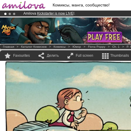
Комиксы, манга, сообщество!
Amilova
Kickstarter is now LIVE
!.
Premium membership from
3.95 euros
per month !
Get membership
Already 100000
members
and 1000
comics & mangas!
.
Главная
>
Каталог Комисков
>
Комиксы
>
Юмор
>
Fiona Poppy
>
Ch. 1
>
P. 
Favourites
Делить
Full screen
Thumbnails