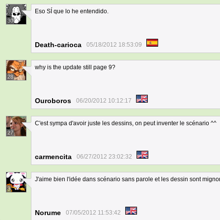
Eso SÍ que lo he entendido.
30
Death-carioca
05/18/2012 18:53:09
why is the update still page 9?
28
Ouroboros
06/20/2012 10:12:17
C'est sympa d'avoir juste les dessins, on peut inventer le scénario ^^
27
carmencita
06/27/2012 23:02:32
J'aime bien l'idée dans scénario sans parole et les dessin sont migno
3
Norume
07/05/2012 11:53:42