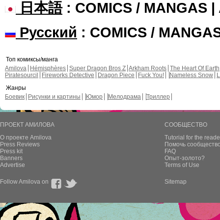
日本語
: COMICS / MANGAS 
Русский
: COMICS / MANGA
Топ комиксы/манга
Amilova
Hémisphères
Super Dragon Bros Z
Arkham Roots
The Heart Of Earth
Piratesourcil
Fireworks Detective
Dragon Piece
Fuck You!
Nameless Snow
L
Жанры
Боевик
Рисунки и картины
Юмор
Мелодрама
Триллер
ПРОЕКТ АМИЛОВА
СООБЩЕСТВО
О проекте Amilova
Tutorial for the reade
Press Reviews
Помочь сообщество
Press kit
FAQ
Banners
Опыт-золото?
Advertise
Terms of Use
Follow Amilova on
Sitemap