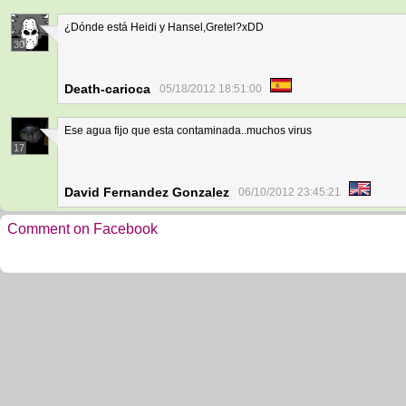
¿Dónde está Heidi y Hansel,Gretel?xDD
30
Death-carioca
05/18/2012 18:51:00
Ese agua fijo que esta contaminada..muchos virus
17
David Fernandez Gonzalez
06/10/2012 23:45:21
Comment on Facebook