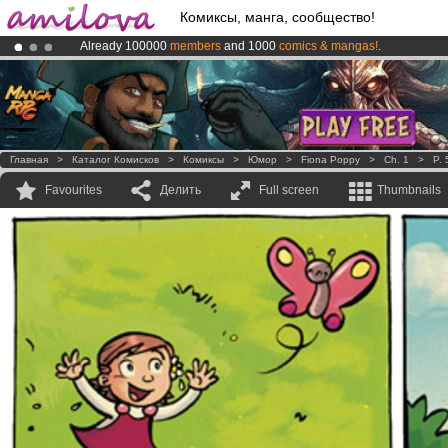
Комиксы, манга, сообщество!
Already 100000
members
and 1000
comics & mangas!
.
Amilova
Kickstarter is now LIVE
!.
Premium membership from
3.95 euros
per month !
Get membership
Главная
>
Каталог Комисков
>
Комиксы
>
Юмор
>
Fiona Poppy
>
Ch. 1
>
P. 
Favourites
Делить
Full screen
Thumbnails