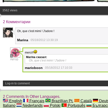
3562 views
2 Комментарии
Oh, que c'est mimi ! J'adore !
2
Marina
05/18/2012 13:30:19
merci!!
1
Marina
сказал:
Автор
Oh, que c'est mimi ! J'adore !
marioboon
05/18/2012 17:10:33
Log-in to comment
2 Comments In Other Languages.
English
Français
Brazillian Pt.
Català
Deut
Italiano
Nederlands
Polski
Português
Българс