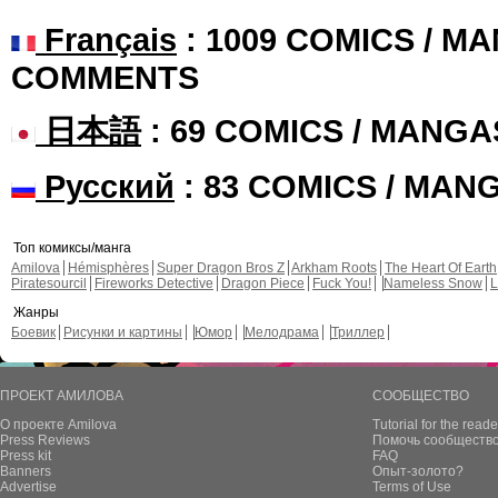
Français
: 1009 COMICS / MA
COMMENTS
日本語
: 69 COMICS / MANGA
Русский
: 83 COMICS / MAN
Топ комиксы/манга
Amilova
Hémisphères
Super Dragon Bros Z
Arkham Roots
The Heart Of Earth
Piratesourcil
Fireworks Detective
Dragon Piece
Fuck You!
Nameless Snow
L
Жанры
Боевик
Рисунки и картины
Юмор
Мелодрама
Триллер
ПРОЕКТ АМИЛОВА
СООБЩЕСТВО
О проекте Amilova
Tutorial for the reade
Press Reviews
Помочь сообщество
Press kit
FAQ
Banners
Опыт-золото?
Advertise
Terms of Use