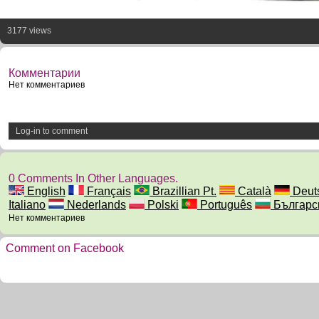
3177 views
Комментарии
Нет комментариев
Log-in to comment
0 Comments In Other Languages.
English
Français
Brazillian Pt.
Català
Deut
Italiano
Nederlands
Polski
Português
Българс
Нет комментариев
Comment on Facebook