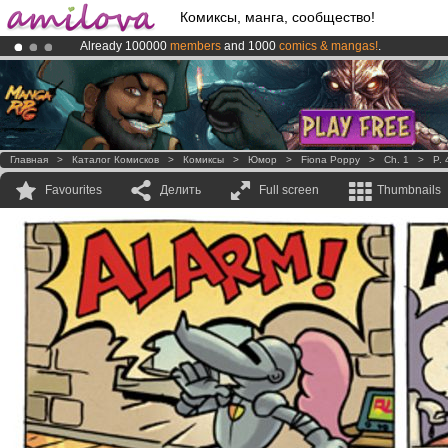
Комиксы, манга, сообщество!
Already 100000
members
and 1000
comics & mangas!
.
Amilova
Kickstarter is now LIVE
!.
Premium membership from
3.95 euros
per month !
Get membership
Главная
>
Каталог Комисков
>
Комиксы
>
Юмор
>
Fiona Poppy
>
Ch. 1
>
P. 
Favourites
Делить
Full screen
Thumbnails