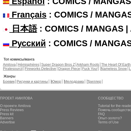
Español
: COMICS / MANGAS
Français
: COMICS / MANGA
日本語
: COMICS / MANGAS 
Русский
: COMICS / MANGA
Топ комиксы/манга
Amilova
Hémisphères
Super Dragon Bros Z
Arkham Roots
The Heart Of Earth
Piratesourcil
Fireworks Detective
Dragon Piece
Fuck You!
Nameless Snow
L
Жанры
Боевик
Рисунки и картины
Юмор
Мелодрама
Триллер
ПРОЕКТ АМИЛОВА
СООБЩЕСТВО
О проекте Amilova
Tutorial for the reade
Press Reviews
Помочь сообщество
Press kit
FAQ
Banners
Опыт-золото?
Advertise
Terms of Use