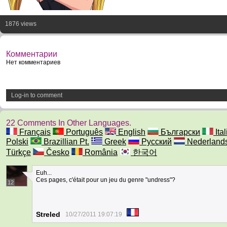
1876 views
Комментарии
Нет комментариев
Log-in to comment
22 Comments In Other Languages.
Français
Português
English
Български
Ita
Polski
Brazillian Pt.
Greek
Русский
Nederland
Türkçe
Česko
România
한국어
Euh...
Ces pages, c'était pour un jeu du genre "undress"?
12
Streled
10/27/2011 19:07:19