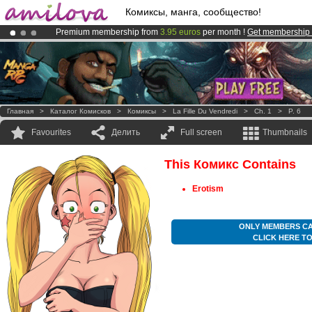
Комиксы, манга, сообщество!
Premium membership from
3.95 euros
per month !
Get membership
Amilova
Kickstarter is now LIVE
!.
Already 100000
members
and 1000
comics & mangas!
.
Главная
>
Каталог Комисков
>
Комиксы
>
La Fille Du Vendredi
>
Ch. 1
>
P. 6
Favourites
Делить
Full screen
Thumbnails
This Комикс Contains
Erotism
ONLY MEMBERS CA
CLICK HERE T