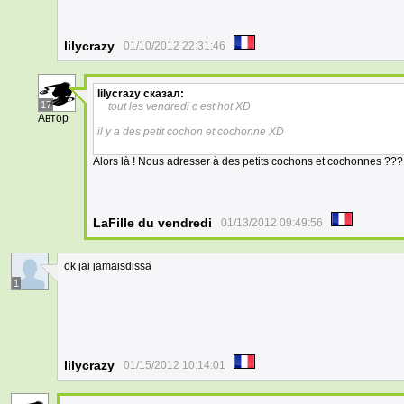
lilycrazy
01/10/2012 22:31:46
lilycrazy
сказал:
17
tout les vendredi c est hot XD
Автор
il y a des petit cochon et cochonne XD
Alors là ! Nous adresser à des petits cochons et cochonnes ??? Pa
LaFille du vendredi
01/13/2012 09:49:56
ok jai jamaisdissa
1
lilycrazy
01/15/2012 10:14:01