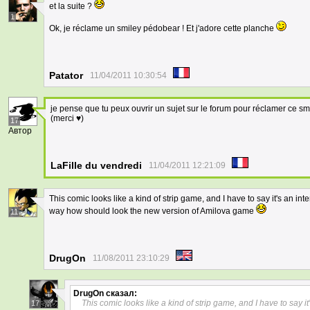
et la suite ?
1
Ok, je réclame un smiley pédobear ! Et j'adore cette planche
Patator
11/04/2011 10:30:54
je pense que tu peux ouvrir un sujet sur le forum pour réclamer ce smil
(merci ♥)
17
Автор
LaFille du vendredi
11/04/2011 12:21:09
This comic looks like a kind of strip game, and I have to say it's an in
way how should look the new version of Amilova game
11
DrugOn
11/08/2011 23:10:29
DrugOn
сказал:
This comic looks like a kind of strip game, and I have to say i
17