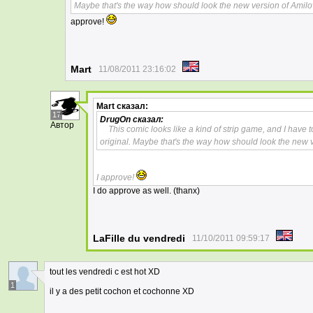
Maybe that's the way how should look the new version of Ami
approve!
Mart
11/08/2011 23:16:02
Mart
сказал:
17
DrugOn
сказал:
Автор
This comic looks like a kind of strip game, and I have 
original. Maybe that's the way how should look the new
I approve!
I do approve as well. (thanx)
LaFille du vendredi
11/10/2011 09:59:17
tout les vendredi c est hot XD
1
il y a des petit cochon et cochonne XD