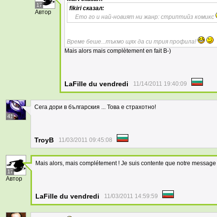
17
fikiri
сказал:
Автор
Ето го и най-новият ни жанр: стриптийз комикс
Време беше...тъкмо щях да си трия профила!
Mais alors mais complètement en fait B-)
LaFille du vendredi
11/14/2011 19:40:09
Сега дори в българския ... Това е страхотно!
41
TroyB
11/03/2011 09:45:08
Mais alors, mais complétement ! Je suis contente que notre message s
17
Автор
LaFille du vendredi
11/03/2011 14:59:59