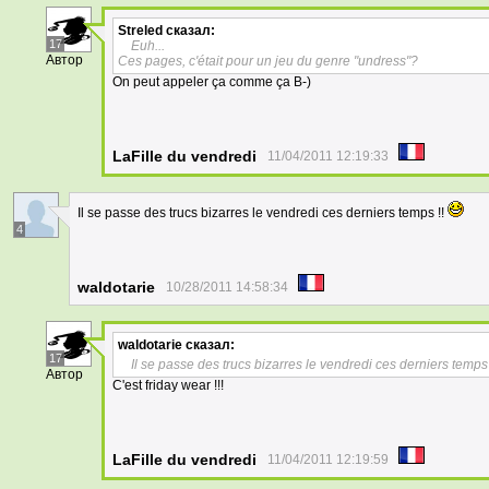
Streled
сказал:
17
Euh...
Автор
Ces pages, c'était pour un jeu du genre "undress"?
On peut appeler ça comme ça B-)
LaFille du vendredi
11/04/2011 12:19:33
Il se passe des trucs bizarres le vendredi ces derniers temps !!
4
waldotarie
10/28/2011 14:58:34
waldotarie
сказал:
17
Il se passe des trucs bizarres le vendredi ces derniers temps
Автор
C'est friday wear !!!
LaFille du vendredi
11/04/2011 12:19:59