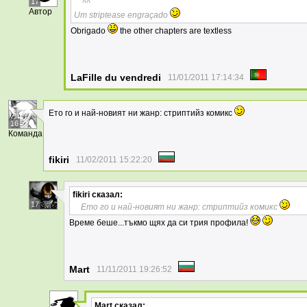
17
^^
Автор
Um striptease engraçado
Obrigado
the other chapters are textless
LaFille du vendredi
11/01/2011 17:14:34
Ето го и най-новият ни жанр: стриптийз комикс
16
Команда
fikiri
11/02/2011 15:22:20
fikiri
сказал:
17
Ето го и най-новият ни жанр: стриптийз комикс
Време беше...тъкмо щях да си трия профила!
Mart
11/11/2011 19:26:52
Mart
сказал: