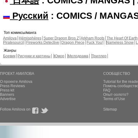
日本語
: COMICS / MANGAS 
Русский
: COMICS / MANGA
Топ комиксы/манга
Amilova
Hémisphères
Super Dragon Bros Z
Arkham Roots
The Heart Of Earth
Piratesourcil
Fireworks Detective
Dragon Piece
Fuck You!
Nameless Snow
L
Жанры
Боевик
Рисунки и картины
Юмор
Мелодрама
Триллер
ПРОЕКТ АМИЛОВА
СООБЩЕСТВО
О проекте Amilova
Tutorial for the reade
Press Reviews
Помочь сообщество
Press kit
FAQ
Banners
Опыт-золото?
Advertise
Terms of Use
Follow Amilova on
Sitemap