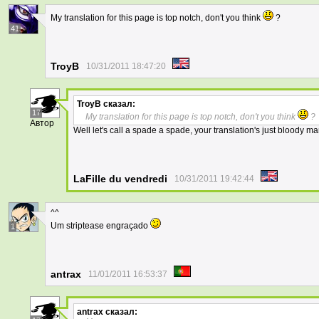
My translation for this page is top notch, don't you think
?
41
TroyB
10/31/2011 18:47:20
TroyB
сказал:
17
My translation for this page is top notch, don't you think
?
Автор
Well let's call a spade a spade, your translation's just bloody ma
LaFille du vendredi
10/31/2011 19:42:44
^^
Um striptease engraçado
1
antrax
11/01/2011 16:53:37
antrax
сказал: