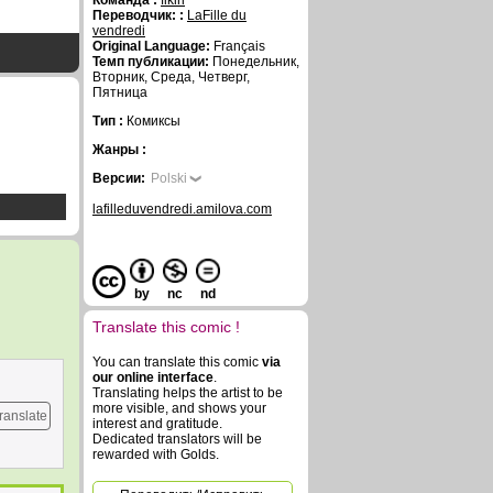
Команда :
fikiri
Переводчик: :
LaFille du
vendredi
Original Language:
Français
Темп публикации:
Понедельник,
Вторник, Среда, Четверг,
Пятница
Тип :
Комиксы
Жанры :
Версии:
Polski
lafilleduvendredi.amilova.com
by
nc
nd
Translate this comic !
You can translate this comic
via
our online interface
.
Translating helps the artist to be
more visible, and shows your
ranslate
interest and gratitude.
Dedicated translators will be
rewarded with Golds.