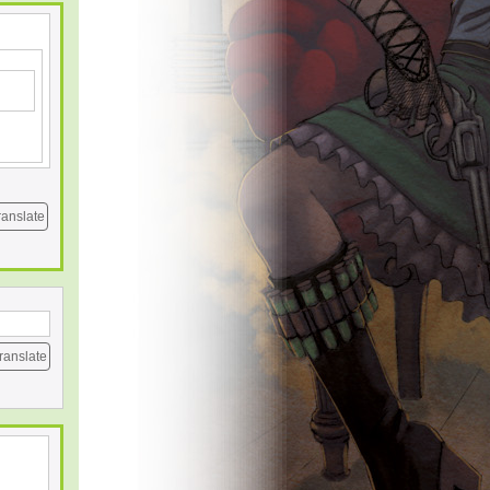
ranslate
ranslate