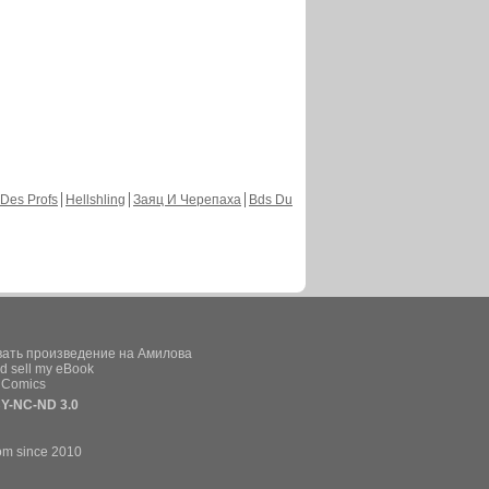
Des Profs
Hellshling
Заяц И Черепаха
Bds Du
вать произведение на Амилова
d sell my eBook
e Comics
Y-NC-ND 3.0
om since 2010