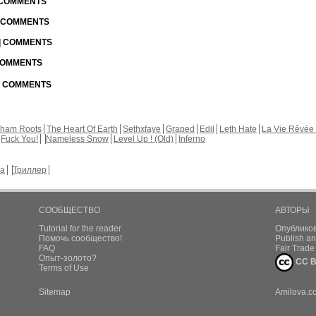
| COMMENTS
| COMMENTS
 | COMMENTS
 COMMENTS
 | COMMENTS
kham Roots
The Heart Of Earth
Sethxfaye
Graped
Edil
Leth Hate
La Vie Rêvée 
Fuck You!
Nameless Snow
Level Up ! (Old)
Inferno
а
Триллер
СООБЩЕСТВО
АВТОРЫ
Tutorial for the reader
Опублико
Помочь сообщество!
Publish an
FAQ
Fair Trad
Опыт-золото?
CC B
Terms of Use
Sitemap
Amilova.c