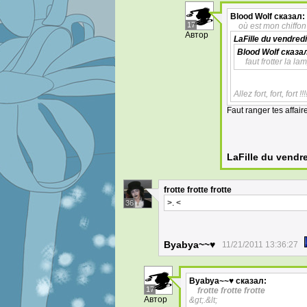
Blood Wolf
сказал:
17
où est mon chiffo
Автор
LaFille du vendredi
Blood Wolf
сказал
faut frotter la l
Allez fort, fort, fort !!!
Faut ranger tes affaire
LaFille du vendr
frotte
frotte
frotte
>. <
36
Byabya~~♥
11/21/2011 13:36:27
Byabya~~♥
сказал:
17
frotte
frotte
frotte
Автор
&gt;.&lt;