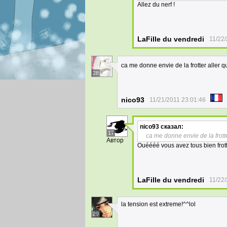
Allez du nerf !
LaFille du vendredi
11/22
ca me donne envie de la frotter aller q
28
nico93
11/21/2011 23:01:46
nico93
сказал:
17
ca me donne envie de la frotte
Автор
Ouéééé vous avez tous bien frotté
LaFille du vendredi
11/22
la tension est extreme!^^lol
29