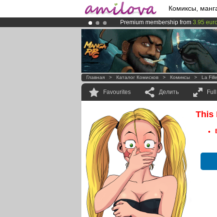
Комиксы, манг
Premium membership from
3.95 eur
Already 100000
members
and 1000
Amilova
Kickstarter is now LIVE
!.
Главная
>
Каталог Комисков
>
Комиксы
>
La Fil
Favourites
Делить
Ful
This