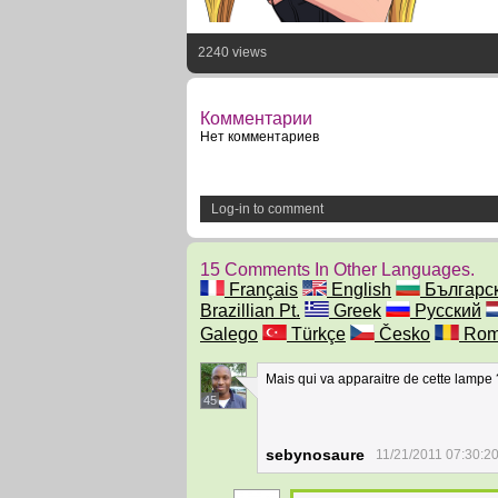
2240 views
Комментарии
Нет комментариев
Log-in to comment
15 Comments In Other Languages.
Français
English
Българс
Brazillian Pt.
Greek
Русский
Galego
Türkçe
Česko
Rom
Mais qui va apparaitre de cette lampe 
45
sebynosaure
11/21/2011 07:30:2