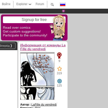
Войти
Explorer
Forum
Signup for free
Read over comics
Get custom suggestions!
Participate to the community!
Информация от команды La
Вперёд
Fille du vendredi
9
319
125
Автор :
LaFille du vendredi