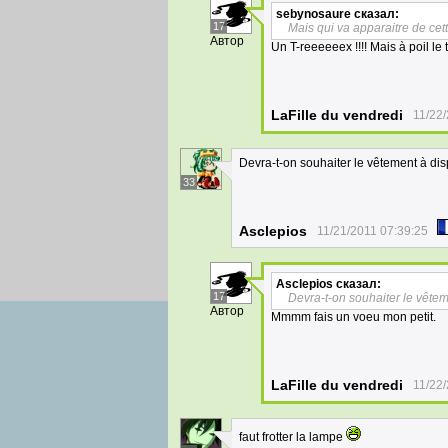
sebynosaure
сказал:
17
Mais qui va apparaitre de cet
Автор
Un T-reeeeeex !!!! Mais à poil le t
LaFille du vendredi
11/22
Devra-t-on souhaiter le vêtement à dis
33
Asclepios
11/21/2011 07:39:25
Asclepios
сказал:
17
Devra-t-on souhaiter le vêtem
Автор
Mmmm fais un voeu mon petit.
LaFille du vendredi
11/22
faut frotter la lampe