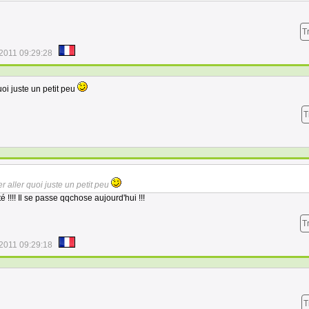
T
/2011 09:29:28
uoi juste un petit peu
T
r aller quoi juste un petit peu
 !!!! Il se passe qqchose aujourd'hui !!!
T
/2011 09:29:18
T