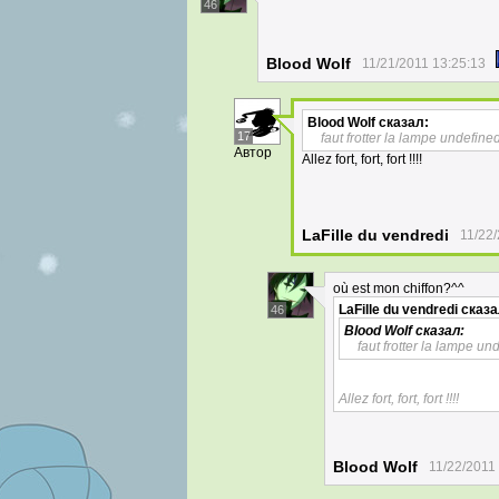
46
Blood Wolf
11/21/2011 13:25:13
Blood Wolf
сказал:
17
faut frotter la lampe undefine
Автор
Allez fort, fort, fort !!!!
LaFille du vendredi
11/22
où est mon chiffon?^^
LaFille du vendredi
сказа
46
Blood Wolf
сказал:
faut frotter la lampe un
Allez fort, fort, fort !!!!
Blood Wolf
11/22/2011