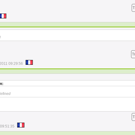
T
d
T
/2011 09:29:56
л:
defined
T
 09:51:35