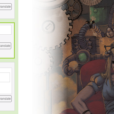
ranslate
ranslate
ranslate