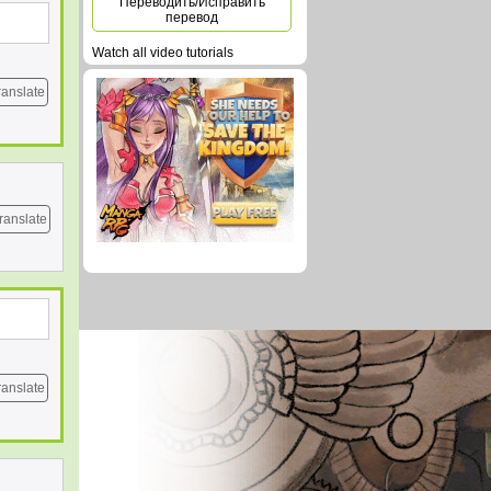
Переводить/Исправить
перевод
Watch all video tutorials
ranslate
ranslate
ranslate