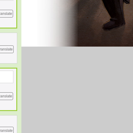
ranslate
ranslate
ranslate
ranslate