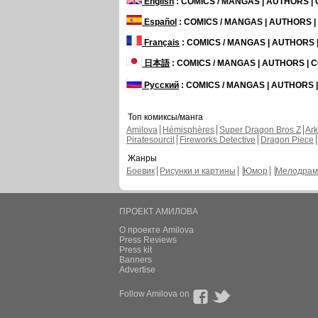
English
: COMICS / MANGAS | AUTHORS 
Español
: COMICS / MANGAS | AUTHORS 
Français
: COMICS / MANGAS | AUTHORS
日本語
: COMICS / MANGAS | AUTHORS |
Русский
: COMICS / MANGAS | AUTHORS
Топ комиксы/манга
Amilova
Hémisphères
Super Dragon Bros Z
Ar
Piratesourcil
Fireworks Detective
Dragon Piece
Жанры
Боевик
Рисунки и картины
Юмор
Мелодрам
ПРОЕКТ АМИЛОВА
О проекте Amilova
Press Reviews
Press kit
Banners
Advertise
Follow Amilova on