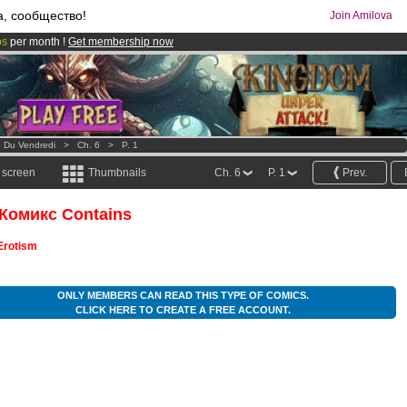
а, сообщество!
Join Amilova
os
per month !
Get membership now
comics & mangas!
.
le Du Vendredi
>
Ch. 6
>
P. 1
l screen
Thumbnails
Ch. 6
P. 1
Prev.
 Комикс Contains
Erotism
ONLY MEMBERS CAN READ THIS TYPE OF COMICS.
CLICK HERE TO CREATE A FREE ACCOUNT.