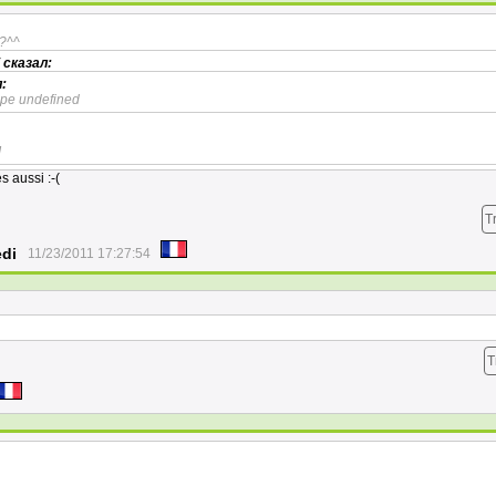
n?^^
сказал:
:
ampe undefined
!
s aussi :-(
T
edi
11/23/2011 17:27:54
T