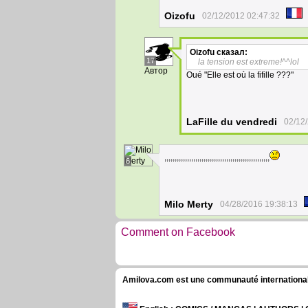
Oizofu
02/12/2012 02:47:32
Oizofu
сказал:
17
la tension est extreme!^^lol
Автор
Oué "Elle est où la fifille ???"
LaFille du vendredi
02/12
,,,,,,,,,,,,,,,,,,,,,,,,,,,,,,,,,,,,,,,,,,,,,,,,,,,
6
Milo Merty
04/28/2016 19:38:13
Comment on Facebook
Amilova.com est une communauté internationale 