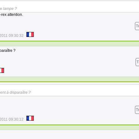
te lampe ?
-rex attention.
T
/2011 09:30:32
paraître ?
T
ent à disparaître ?
T
/2011 09:30:12