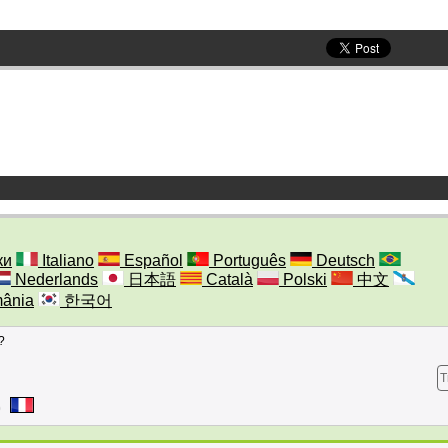
ки
Italiano
Español
Português
Deutsch
Nederlands
日本語
Català
Polski
中文
ânia
한국어
?
T
0