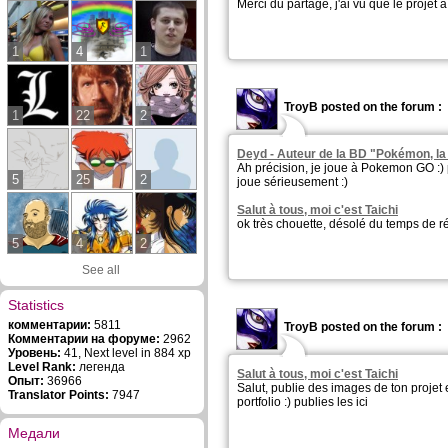
Merci du partage, j'ai vu que le projet a
1
4
1
TroyB posted on the forum :
1
22
2
Deyd - Auteur de la BD "Pokémon, la
Ah précision, je joue à Pokemon GO :) 
5
25
2
joue sérieusement :)
Salut à tous, moi c'est Taichi
ok très chouette, désolé du temps de r
5
4
2
See all
Statistics
комментарии:
5811
TroyB posted on the forum :
Комментарии на форуме:
2962
Уровень:
41, Next level in 884 xp
Level Rank:
легенда
Salut à tous, moi c'est Taichi
Опыт:
36966
Salut, publie des images de ton projet e
Translator Points:
7947
portfolio :) publies les ici
Медали