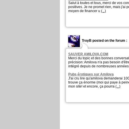
Salut à toutes et tous, merci de vos con
positives. Je ne promet rien, mais j'ai
moyen de financer u
(...)
TroyB posted on the forum :
SAUVER AMILOVA.COM
Merci du topic et des bonnes conversat
précision: Amilova n'a pas besoin d'êt
intégré depuis de nombreuses année
Pubs érotiques sur Amilova
J'ai cru lire qu'amilova demanderai 10
trouve ça énorme (moi qui paye à pein
mon site! et encore, ça pourra
(...)