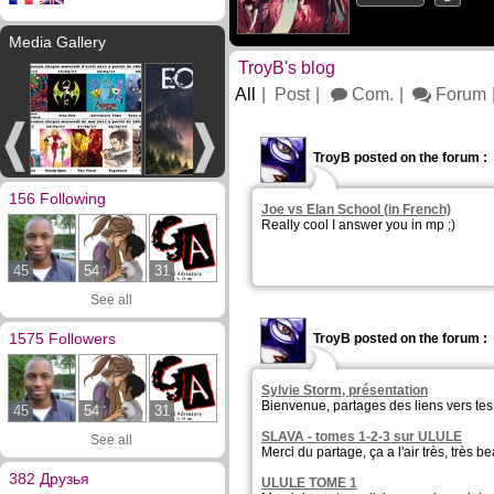
Media Gallery
TroyB's blog
All
Post
Com.
Forum
TroyB posted on the forum :
156 Following
Joe vs Elan School (in French)
Really cool I answer you in mp ;)
45
54
31
See all
1575 Followers
TroyB posted on the forum :
Sylvie Storm, présentation
Bienvenue, partages des liens vers tes c
45
54
31
SLAVA - tomes 1-2-3 sur ULULE
See all
Merci du partage, ça a l'air très, très be
382 Друзья
ULULE TOME 1