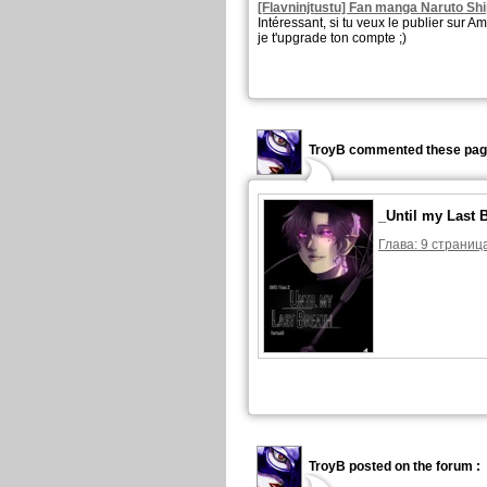
[Flavninjtustu] Fan manga Naruto Sh
Intéressant, si tu veux le publier sur 
je t'upgrade ton compte ;)
TroyB commented these pag
_Until my Last 
Глава: 9 страница
TroyB posted on the forum :