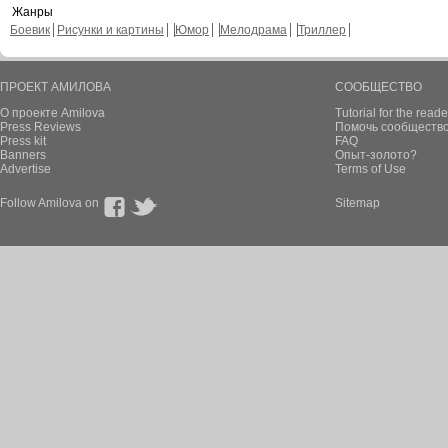
Жанры
Боевик
Рисунки и картины
Юмор
Мелодрама
Триллер
ПРОЕКТ АМИЛОВА
СООБЩЕСТВО
О проекте Amilova
Tutorial for the reade
Press Reviews
Помочь сообщество
Press kit
FAQ
Banners
Опыт-золото?
Advertise
Terms of Use
Follow Amilova on
Sitemap