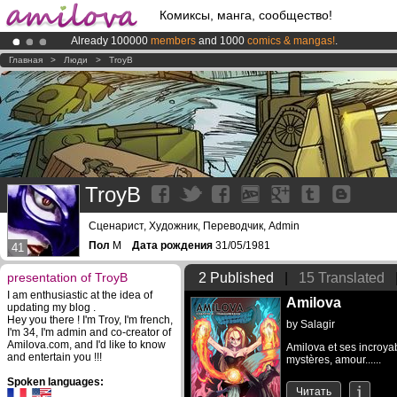
Комиксы, манга, сообщество!
Already 100000
members
and 1000
comics & mangas!
.
Amilova
Kickstarter is now LIVE
!.
Главная
>
Люди
>
TroyB
Premium membership from
3.95 euros
per month !
Get membership
TroyB
Сценарист, Художник, Переводчик, Admin
Пол
M
Дата рождения
31/05/1981
41
presentation of TroyB
2 Published
|
15 Translated
I am enthusiastic at the idea of
Amilova
updating my blog .
Hey you there ! I'm Troy, I'm french,
by
Salagir
I'm 34, I'm admin and co-creator of
Amilova.com, and I'd like to know
Amilova et ses incroyab
and entertain you !!!
mystères, amour......
Spoken languages:
Читать