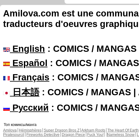
Amilova.com est une communauté
traducteurs d'oeuvres graphiqu
English
: COMICS / MANGAS
Español
: COMICS / MANGAS
Français
: COMICS / MANGA
日本語
: COMICS / MANGAS 
Русский
: COMICS / MANGA
Топ комиксы/манга
Amilova
Hémisphères
Super Dragon Bros Z
Arkham Roots
The Heart Of Earth
Piratesourcil
Fireworks Detective
Dragon Piece
Fuck You!
Nameless Snow
L