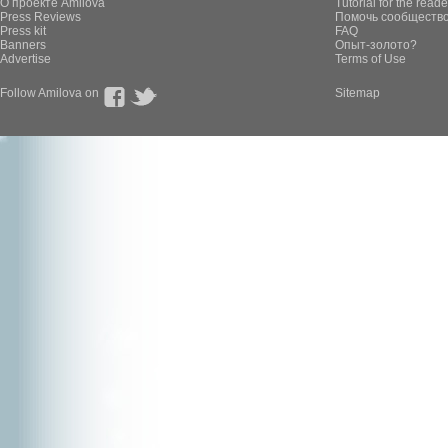
О проекте Amilova
Tutorial for the reade
Press Reviews
Помочь сообщество
Press kit
FAQ
Banners
Опыт-золото?
Advertise
Terms of Use
Follow Amilova on
Sitemap