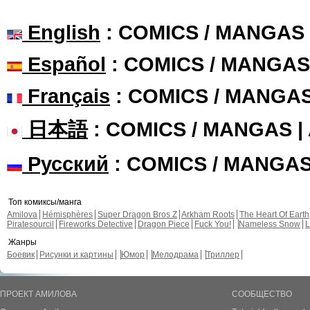
English
: COMICS / MANGAS
Español
: COMICS / MANGAS
Français
: COMICS / MANGA
日本語
: COMICS / MANGAS 
Русский
: COMICS / MANGA
Топ комиксы/манга
Amilova
Hémisphères
Super Dragon Bros Z
Arkham Roots
The Heart Of Earth
Piratesourcil
Fireworks Detective
Dragon Piece
Fuck You!
Nameless Snow
L
Жанры
Боевик
Рисунки и картины
Юмор
Мелодрама
Триллер
ПРОЕКТ АМИЛОВА
СООБЩЕСТВО