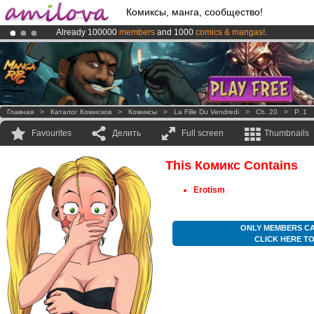
Комиксы, манга, сообщество!
Already 100000
members
and 1000
comics & mangas!
.
Amilova
Kickstarter is now LIVE
!.
Premium membership from
3.95 euros
per month !
Get membership
Главная
>
Каталог Комисков
>
Комиксы
>
La Fille Du Vendredi
>
Ch. 20
>
P. 1
Favourites
Делить
Full screen
Thumbnails
This Комикс Contains
Erotism
ONLY MEMBERS CA
CLICK HERE T