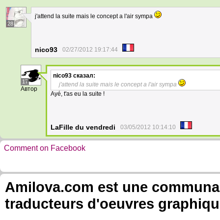
j'attend la suite mais le concept a l'air sympa
28
nico93
02/27/2012 19:17:44
nico93
сказал:
17
j'attend la suite mais le concept a l'air sympa
Автор
Ayé, t'as eu la suite !
LaFille du vendredi
03/05/2012 10:14:10
Comment on Facebook
Amilova.com est une communauté
traducteurs d'oeuvres graphiqu