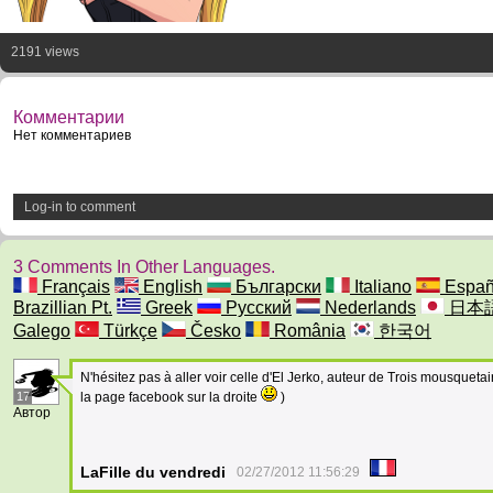
2191 views
Комментарии
Нет комментариев
Log-in to comment
3 Comments In Other Languages.
Français
English
Български
Italiano
Españ
Brazillian Pt.
Greek
Русский
Nederlands
日本
Galego
Türkçe
Česko
România
한국어
N'hésitez pas à aller voir celle d'El Jerko, auteur de Trois mousquetair
17
la page facebook sur la droite
)
Автор
LaFille du vendredi
02/27/2012 11:56:29