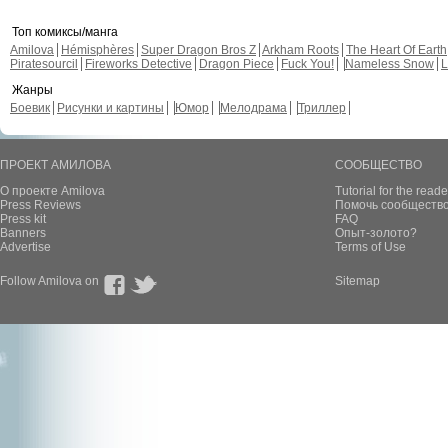
Топ комиксы/манга
Amilova
Hémisphères
Super Dragon Bros Z
Arkham Roots
The Heart Of Earth
Piratesourcil
Fireworks Detective
Dragon Piece
Fuck You!
Nameless Snow
L
Жанры
Боевик
Рисунки и картины
Юмор
Мелодрама
Триллер
ПРОЕКТ АМИЛОВА
СООБЩЕСТВО
О проекте Amilova
Tutorial for the reade
Press Reviews
Помочь сообщество
Press kit
FAQ
Banners
Опыт-золото?
Advertise
Terms of Use
Follow Amilova on
Sitemap