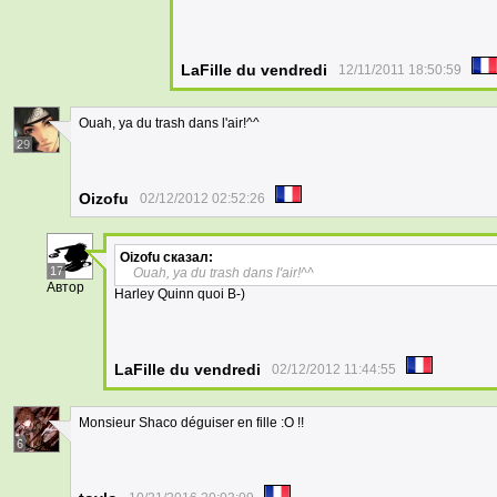
LaFille du vendredi
12/11/2011 18:50:59
Ouah, ya du trash dans l'air!^^
29
Oizofu
02/12/2012 02:52:26
Oizofu
сказал:
17
Ouah, ya du trash dans l'air!^^
Автор
Harley Quinn quoi B-)
LaFille du vendredi
02/12/2012 11:44:55
Monsieur Shaco déguiser en fille :O !!
6