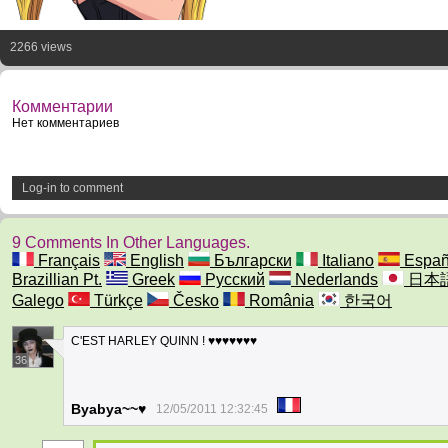
2266 views
Комментарии
Нет комментариев
Log-in to comment
9 Comments In Other Languages.
Français
English
Български
Italiano
Españ
Brazillian Pt.
Greek
Русский
Nederlands
日本
Galego
Türkçe
Česko
România
한국어
C'EST HARLEY QUINN ! ♥♥♥♥♥♥♥
36
Byabya~~♥
12/05/2011 12:32:45