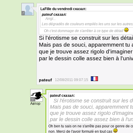
LaFille du vendredi
сказал:
2
pateuf
сказал:
Arrgl...
Les dégradés de couleurs empilés les uns sur les autres,
Oh c'est dommage de s'arrêter à ce type de détail
Si l'érotisme se construit sur les déta
Mais pas de souci, apparemment tu as
que je trouve assez rigolo d'imaginer
par le dessin colle assez bien à l'un
pateuf
12/08/2011 09:07:15
pateuf
сказал:
17
Si l'érotisme se construit sur les 
Автор
Mais pas de souci, apparemment tu 
que je trouve assez rigolo d'imagin
par le dessin colle assez bien à l'
Oh ben tu sais on ne s'arrête pas pour ce genre de cr
non. Merci de l'avoir formulé en tout cas