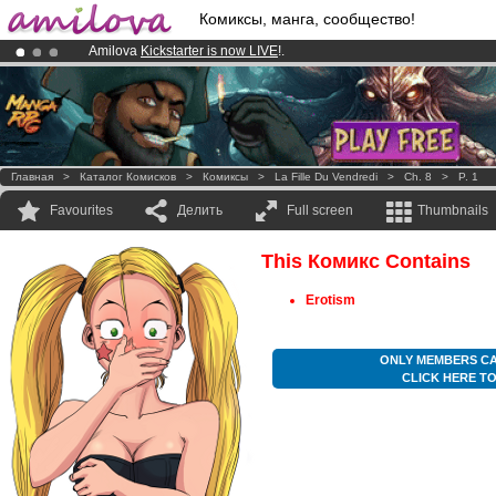
Комиксы, манга, сообщество!
Amilova
Kickstarter is now LIVE
!.
Premium membership from
3.95 euros
per month !
Get membership
Already 100000
members
and 1000
comics & mangas!
.
Главная
>
Каталог Комисков
>
Комиксы
>
La Fille Du Vendredi
>
Ch. 8
>
P. 1
Favourites
Делить
Full screen
Thumbnails
This Комикс Contains
Erotism
ONLY MEMBERS CA
CLICK HERE T