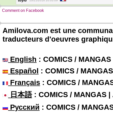
toylo
10/21/2016 20:03:09
Comment on Facebook
Amilova.com est une communauté
traducteurs d'oeuvres graphiqu
English
: COMICS / MANGAS
Español
: COMICS / MANGAS
Français
: COMICS / MANGA
日本語
: COMICS / MANGAS 
Русский
: COMICS / MANGA