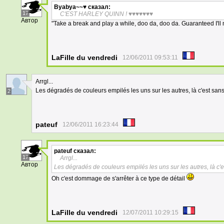
Byabya~~♥
сказал:
17
C'EST HARLEY QUINN ! ♥♥♥♥♥♥♥
Автор
"Take a break and play a while, doo da, doo da. Guaranteed I'll
LaFille du vendredi
12/06/2011 09:53:11
Arrgl...
Les dégradés de couleurs empilés les uns sur les autres, là c'est san
2
pateuf
12/06/2011 16:23:44
pateuf
сказал:
17
Arrgl...
Автор
Les dégradés de couleurs empilés les uns sur les autres, là c'
Oh c'est dommage de s'arrêter à ce type de détail
LaFille du vendredi
12/07/2011 10:29:15