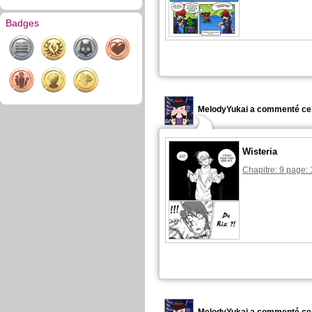
Badges
MelodyYukai a commenté ce
Wisteria
Chapitre: 9 page: 