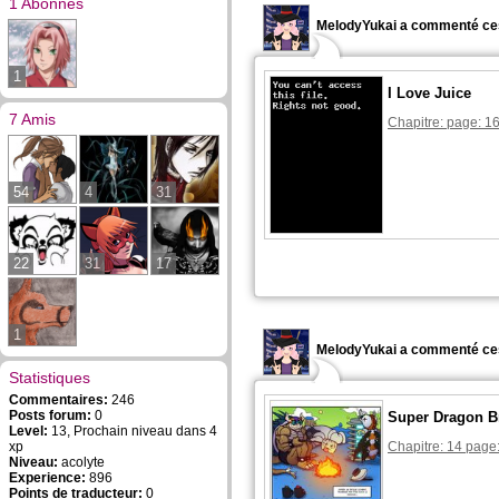
1 Abonnés
MelodyYukai a commenté ce
1
I Love Juice
7 Amis
Chapitre: page: 1
54
4
31
22
31
17
1
MelodyYukai a commenté ce
Statistiques
Commentaires:
246
Posts forum:
0
Super Dragon B
Level:
13, Prochain niveau dans 4
xp
Chapitre: 14 page
Niveau:
acolyte
Experience:
896
Points de traducteur:
0