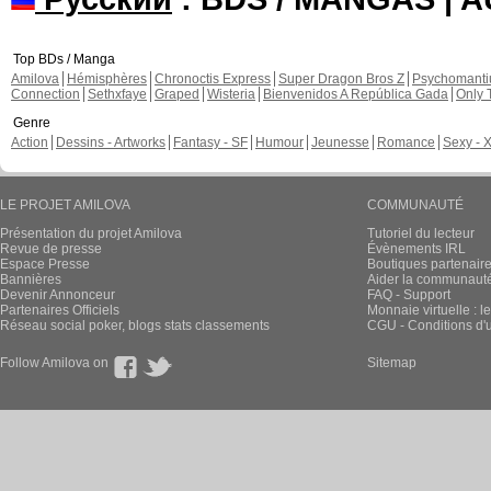
Top BDs / Manga
Amilova
Hémisphères
Chronoctis Express
Super Dragon Bros Z
Psychomant
Connection
Sethxfaye
Graped
Wisteria
Bienvenidos A República Gada
Only 
Genre
Action
Dessins - Artworks
Fantasy - SF
Humour
Jeunesse
Romance
Sexy - 
LE PROJET AMILOVA
COMMUNAUTÉ
Présentation du projet Amilova
Tutoriel du lecteur
Revue de presse
Évènements IRL
Espace Presse
Boutiques partenair
Bannières
Aider la communauté 
Devenir Annonceur
FAQ - Support
Partenaires Officiels
Monnaie virtuelle : l
Réseau social poker, blogs stats classements
CGU - Conditions d'ut
Follow Amilova on
Sitemap