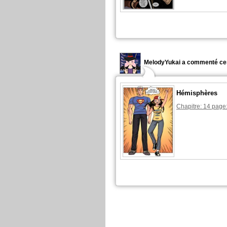
MelodyYukai a commenté ce
Hémisphères
Chapitre: 14 page