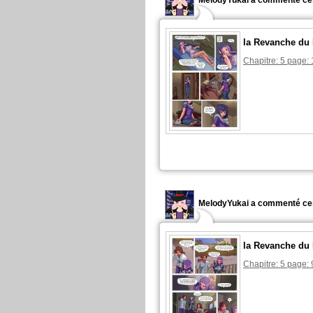
MelodyYukai a commenté ce
la Revanche du
Chapitre: 5 page: 
MelodyYukai a commenté ce
la Revanche du
Chapitre: 5 page: 