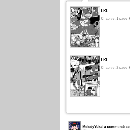
LKL
Chapitre: 1 page: 
LKL
Chapitre: 2 page: 
MelodyYukai a commenté ce