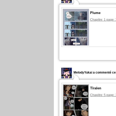
Plume
Chapitre: 1 page: 
MelodyYukai a commenté ce
Tïralen
Chapitre: 5 page: 