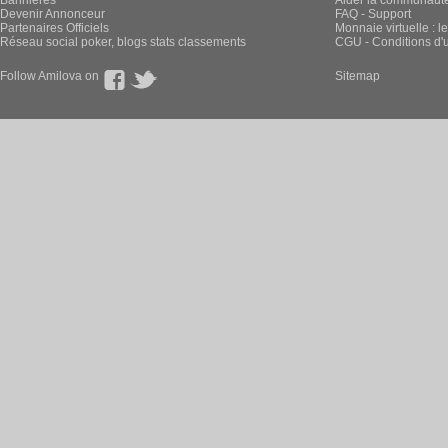
Bannières
Aider la communauté 
Devenir Annonceur
FAQ - Support
Partenaires Officiels
Monnaie virtuelle : l
Réseau social poker, blogs stats classements
CGU - Conditions d'ut
Follow Amilova on
Sitemap