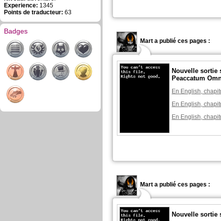
Experience:
1345
Points de traducteur:
63
Badges
Mart a publié ces pages :
Nouvelle sortie 
Peaccatum Omn
En English, chapit
En English, chapit
En English, chapit
Mart a publié ces pages :
Nouvelle sortie