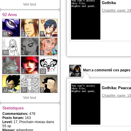
Gothika
Voir tout
Chapitre: page: 2
92 Amis
41
2
8
50
1
1
Mart a commenté ces pages 
3
1
22
Gothika: Peacc
11
11
2
Chapitre: page: 1
Voir tout
Statistiques
Commentaires:
478
Posts forum:
163
Level:
17, Prochain niveau dans
55 xp
Niveau:
adventurer