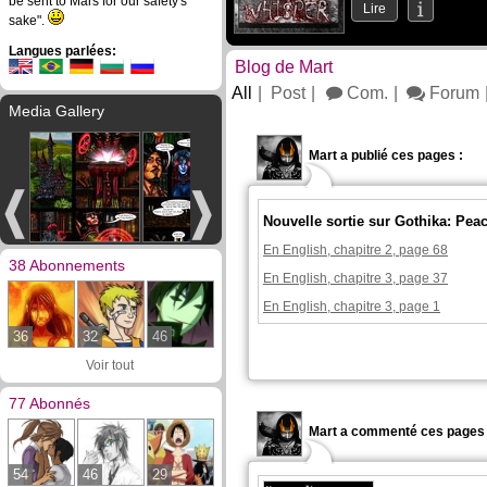
be sent to Mars for our safety's
Lire
sake".
Langues parlées:
Blog de Mart
All
Post
Com.
Forum
Media Gallery
Mart a publié ces pages :
Nouvelle sortie sur Gothika: Pe
En English, chapitre 2, page 68
38 Abonnements
En English, chapitre 3, page 37
En English, chapitre 3, page 1
36
32
46
Voir tout
77 Abonnés
Mart a commenté ces pages 
54
46
29