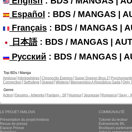
English
: BDS / MANGAS | 
Español
: BDS / MANGAS | 
Français
: BDS / MANGAS | 
日本語
: BDS / MANGAS | A
Русский
: BDS / MANGAS | 
Top BDs / Manga
Amilova
Hémisphères
Chronoctis Express
Super Dragon Bros Z
Psychomant
Connection
Sethxfaye
Graped
Wisteria
Bienvenidos A República Gada
Only 
Genre
Action
Dessins - Artworks
Fantasy - SF
Humour
Jeunesse
Romance
Sexy - 
LE PROJET AMILOVA
COMMUNAUTÉ
Présentation du projet Amilova
Tutoriel du lecteur
Revue de presse
Évènements IRL
Espace Presse
Boutiques partenair