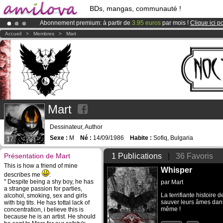
BDs, mangas, communauté !
Abonnement premium: à partir de
3.95 euros
par mois !
Clique ici p
Le
Kickstarter Amilova est désormais lancé
!.
Accueil
>
Membres
>
Mart
Déjà 134393
membres
et 1208
BDs & Mangas
!
Mart
Dessinateur, Author
Sexe :
M
Né :
14/09/1986
Habite :
Sofiq, Bulgaria
17
Présentation de Mart
1 Publications
|
36 Favoris
This is how a friend of mine
Whisper
describes me
:
" Despite being a shy boy, he has
par
Mart
a strange passion for parties,
La terrifiante histoire
alcohol, smoking, sex and girls
sauver leurs âmes dans
with big tits. He has tottal lack of
même !
concentration, i believe this is
because he is an artist. He should