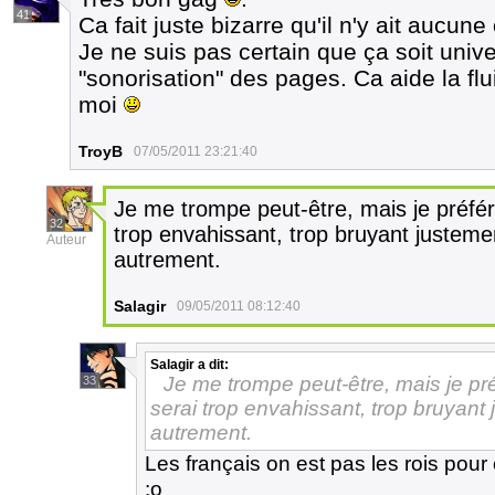
41
Ca fait juste bizarre qu'il n'y ait aucu
Je ne suis pas certain que ça soit univ
"sonorisation" des pages. Ca aide la fl
moi
TroyB
07/05/2011 23:21:40
Je me trompe peut-être, mais je préfér
32
trop envahissant, trop bruyant justeme
Auteur
autrement.
Salagir
09/05/2011 08:12:40
Salagir
a dit:
Je me trompe peut-être, mais je pr
33
serai trop envahissant, trop bruyant
autrement.
Les français on est pas les rois pou
:o