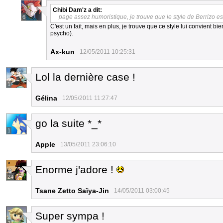
Chibi Dam'z
a dit:
page assez humoristique, je trouve que le style de Berrizo es
6
C'est un fait, mais en plus, je trouve que ce style lui convient b
psycho).
Ax-kun
12/05/2011 10:25:31
Lol la dernière case !
1
Gélina
12/05/2011 11:27:47
go la suite *_*
1
Apple
13/05/2011 23:06:10
Enorme j'adore !
24
Tsane Zetto Saïya-Jin
14/05/2011 03:00:45
Super sympa !