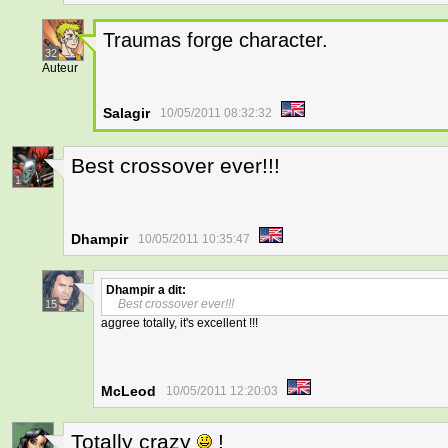
Traumas forge character.
32
Auteur
Salagir
10/05/2011 08:32:32
Best crossover ever!!!
1
Dhampir
10/05/2011 10:35:47
Dhampir
a dit:
Best crossover ever!!!
15
aggree totally, it's excellent !!!
McLeod
10/05/2011 12:20:03
Totally crazy
!