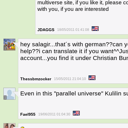
multiverse site, if you like it, please
with you, if you are interested
JDAGGS
18/05/2011 01:41:08
hey salagir...that´s with german??can
1
help??i can translate it if you want^^J
account...you find it under Christian Bu
Thessbmzocker
15/05/2011 21:04:10
Even in this "parallel universe" Kulilin
1
Fael955
19/06/2011 01:04:30