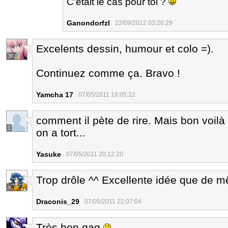
C'était le cas pour toi ?
Ganondorfzl
22/09/2012 03:26:29
Excelents dessin, humour et colo =).
36
Continuez comme ça. Bravo !
Yamcha 17
07/05/2011 18:05:22
comment il pète de rire. Mais bon voilà
1
on a tort...
Yasuke
07/05/2011 20:12:20
Trop drôle ^^ Excellente idée que de m
4
Draconis_29
07/05/2011 22:07:04
Très bon gag
.