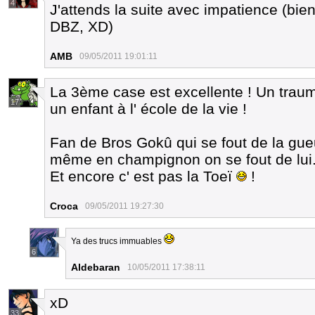
4
J'attends la suite avec impatience (bi
DBZ, XD)
AMB
09/05/2011 19:01:11
La 3ème case est excellente ! Un traum
17
un enfant à l' école de la vie !
Fan de Bros Gokû qui se fout de la gueu
même en champignon on se fout de lui.
Et encore c' est pas la Toeï
!
Croca
09/05/2011 19:27:30
Ya des trucs immuables
6
Aldebaran
10/05/2011 17:38:11
xD
33