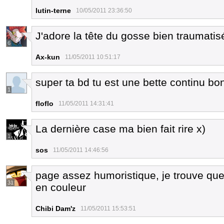
lutin-terne
10/05/2011 23:36:50
J'adore la tête du gosse bien traumatis
6
Ax-kun
11/05/2011 10:51:17
super ta bd tu est une bette continu b
1
floflo
11/05/2011 14:31:41
La dernière case ma bien fait rire x)
1
sos
11/05/2011 14:46:56
page assez humoristique, je trouve que 
31
en couleur
Chibi Dam'z
11/05/2011 15:53:51