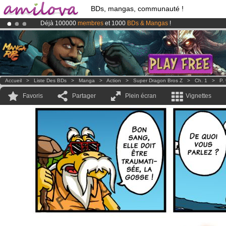
BDs, mangas, communauté !
Déjà 100000
membres
et 1000
BDs & Mangas
!
Abonnement premium: à partir de
3.95 euros
par mois !
Clique ici p
Le
Kickstarter Amilova est désormais lancé
!.
Accueil
>
Liste Des BDs
>
Manga
>
Action
>
Super Dragon Bros Z
>
Ch. 1
>
P.
Favoris
Partager
Plein écran
Vignettes