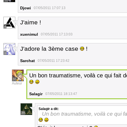
13
Djowi
07/05/2011 17:07:13
J'aime !
4
xuenimul
07/05/2011 17:13:03
J'adore la 3ème case
!
1
Sarchat
07/05/2011 17:23:42
Un bon traumatisme, voilà ce qui fait d
32
Auteur
Salagir
07/05/2011 18:13:47
Salagir
a dit:
Un bon traumatisme, voilà ce qui fai
39