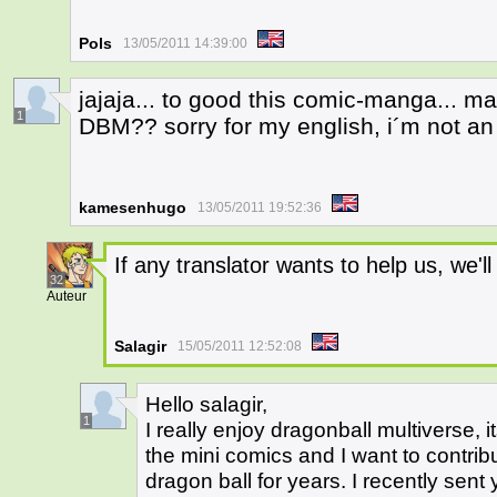
Pols
13/05/2011 14:39:00
jajaja... to good this comic-manga... may
1
DBM?? sorry for my english, i´m not an 
kamesenhugo
13/05/2011 19:52:36
If any translator wants to help us, we'
32
Auteur
Salagir
15/05/2011 12:52:08
Hello salagir,
1
I really enjoy dragonball multiverse, it
the mini comics and I want to contri
dragon ball for years. I recently sent