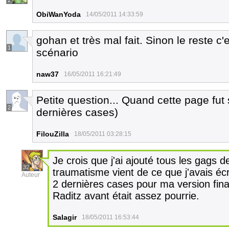
2
ObiWanYoda
14/05/2011 14:33:59
gohan et très mal fait. Sinon le reste c'
1
scénario
naw37
16/05/2011 16:21:49
Petite question... Quand cette page fut 
2
dernières cases)
FilouZilla
18/05/2011 03:28:15
Je crois que j'ai ajouté tous les gags
32
traumatisme vient de ce que j'avais écri
Auteur
2 dernières cases pour ma version final
Raditz avant était assez pourrie.
Salagir
18/05/2011 16:53:44