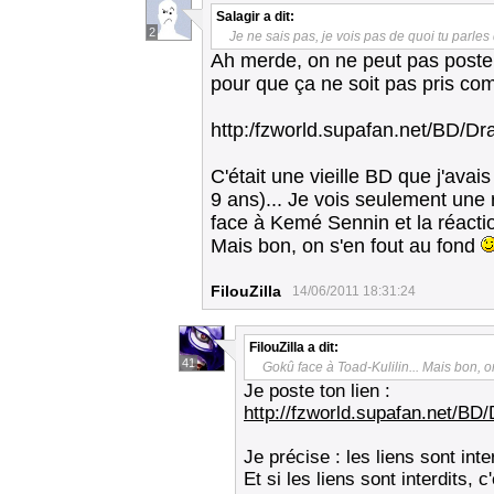
Salagir
a dit:
2
Je ne sais pas, je vois pas de quoi tu parles
Ah merde, on ne peut pas poster d
pour que ça ne soit pas pris co
http:/fzworld.supafan.net/BD/D
C'était une vieille BD que j'avai
9 ans)... Je vois seulement une
face à Kemé Sennin et la réactio
Mais bon, on s'en fout au fond
FilouZilla
14/06/2011 18:31:24
FilouZilla
a dit:
41
Gokû face à Toad-Kulilin... Mais bon, o
Je poste ton lien :
http://fzworld.supafan.net/BD
Je précise : les liens sont inter
Et si les liens sont interdits,