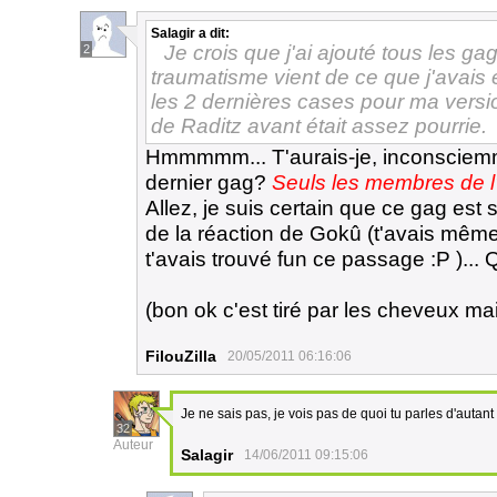
Salagir
a dit:
Je crois que j'ai ajouté tous les 
2
traumatisme vient de ce que j'avais é
les 2 dernières cases pour ma version
de Raditz avant était assez pourrie.
Hmmmmm... T'aurais-je, inconsciemmen
dernier gag?
Seuls les membres de l'
Allez, je suis certain que ce gag est
de la réaction de Gokû (t'avais mêm
t'avais trouvé fun ce passage :P )...
(bon ok c'est tiré par les cheveux mai
FilouZilla
20/05/2011 06:16:06
Je ne sais pas, je vois pas de quoi tu parles d'autant
32
Auteur
Salagir
14/06/2011 09:15:06