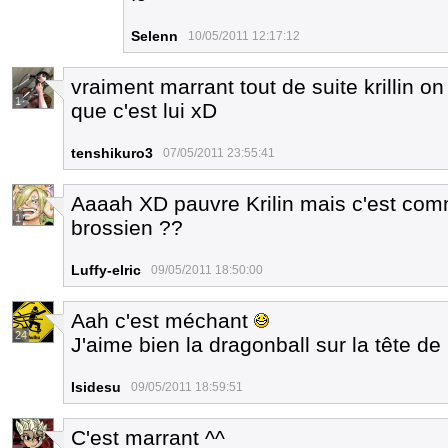
Selenn
10/05/2011 12:17:12
vraiment marrant tout de suite krillin o
1
que c'est lui xD
tenshikuro3
07/05/2011 23:55:41
Aaaah XD pauvre Krilin mais c'est comm
1
brossien ??
Luffy-elric
09/05/2011 18:50:00
Aah c'est méchant
24
J'aime bien la dragonball sur la tête de 
Isidesu
09/05/2011 18:59:51
C'est marrant ^^