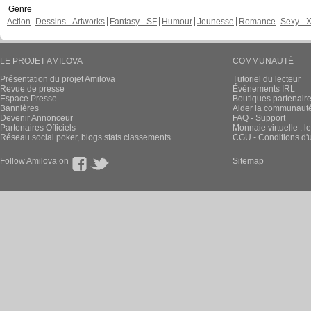
Genre
Action
Dessins - Artworks
Fantasy - SF
Humour
Jeunesse
Romance
Sexy - 
LE PROJET AMILOVA
COMMUNAUTÉ
Présentation du projet Amilova
Tutoriel du lecteur
Revue de presse
Évènements IRL
Espace Presse
Boutiques partenair
Bannières
Aider la communauté 
Devenir Annonceur
FAQ - Support
Partenaires Officiels
Monnaie virtuelle : l
Réseau social poker, blogs stats classements
CGU - Conditions d'ut
Follow Amilova on
Sitemap