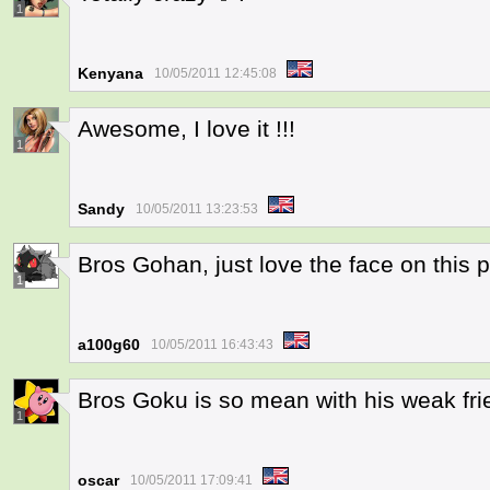
1
Kenyana
10/05/2011 12:45:08
Awesome, I love it !!!
1
Sandy
10/05/2011 13:23:53
Bros Gohan, just love the face on this p
1
a100g60
10/05/2011 16:43:43
Bros Goku is so mean with his weak frien
1
oscar
10/05/2011 17:09:41