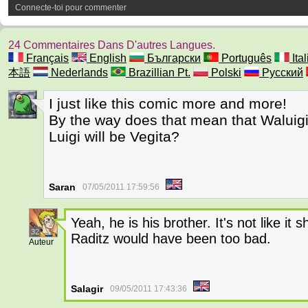
Connecte-toi pour commenter
24 Commentaires Dans D'autres Langues.
Français
English
Български
Português
Ita
本語
Nederlands
Brazillian Pt.
Polski
Русский
I just like this comic more and more!
1
By the way does that mean that Waluigi 
Luigi will be Vegita?
Saran
07/05/2011 17:59:56
Yeah, he is his brother. It's not like it 
32
Raditz would have been too bad.
Auteur
Salagir
09/05/2011 17:43:36