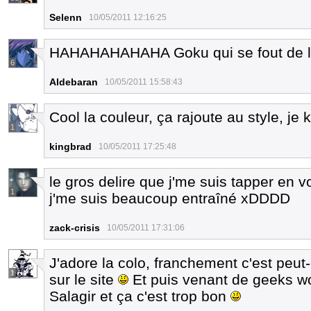
Selenn
10/05/2011 12:16:25
HAHAHAHAHAHA Goku qui se fout de la 
6
Aldebaran
10/05/2011 15:58:43
Cool la couleur, ça rajoute au style, je ki
1
kingbrad
10/05/2011 17:25:48
le gros delire que j'me suis tapper en v
1
j'me suis beaucoup entraîné xDDDD
zack-crisis
10/05/2011 17:31:06
J'adore la colo, franchement c'est peut-ê
1
sur le site
Et puis venant de geeks wo
Salagir et ça c'est trop bon