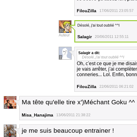
FilouZilla
17/06/2011 23:05:57
Désolé, j'ai tout oublié ^^l
32
Auteur
Salagir
20/06/2011 12:55:11
Salagir
a dit:
Désolé, j'ai tout oublié ^^l
2
Oh, c'est ce que je me disai
je vais arrêter, j'ai compl
conneries... Lol. Enfin, bo
FilouZilla
22/06/2011 06:21:02
Ma tête qu'elle tire x')Méchant Goku ^^
2
Misa_Hanajima
13/06/2011 21:38:22
je me suis beaucoup entrainer !
8