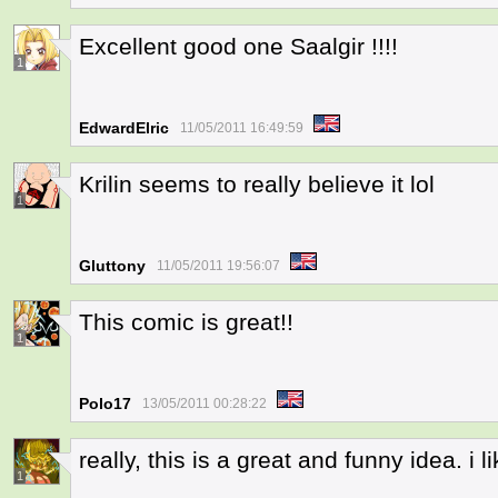
Excellent good one Saalgir !!!!
1
EdwardElric
11/05/2011 16:49:59
Krilin seems to really believe it lol
1
Gluttony
11/05/2011 19:56:07
This comic is great!!
1
Polo17
13/05/2011 00:28:22
really, this is a great and funny idea. i li
1