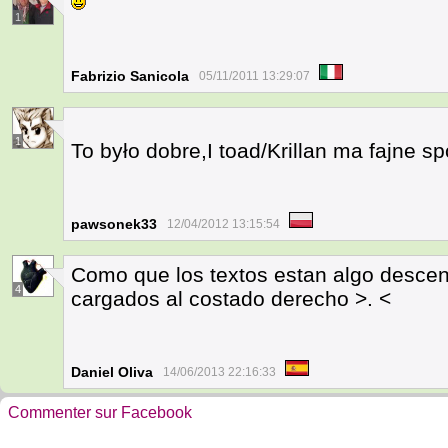
1
Fabrizio Sanicola
05/11/2011 13:29:07
1
To było dobre,I toad/Krillan ma fajne 
pawsonek33
12/04/2012 13:15:54
Como que los textos estan algo descentr
4
cargados al costado derecho >. <
Daniel Oliva
14/06/2013 22:16:33
Commenter sur Facebook