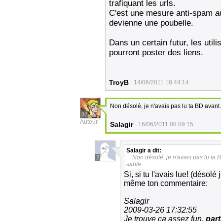
trafiquant les urls.
C'est une mesure anti-spam
a
devienne une poubelle.
Dans un certain futur, les utili
pourront poster des liens.
TroyB
14/06/2011 18:44:14
Non désolé, je n'avais pas lu ta BD avant
32
Auteur
Salagir
16/06/2011 08:09:15
Salagir
a dit:
Non désolé, je n'avais pas lu ta 
2
sable.
Si, si tu l'avais lue! (désol
même ton commentaire:
Salagir
2009-03-26 17:32:55
Je trouve ça assez fun,
part