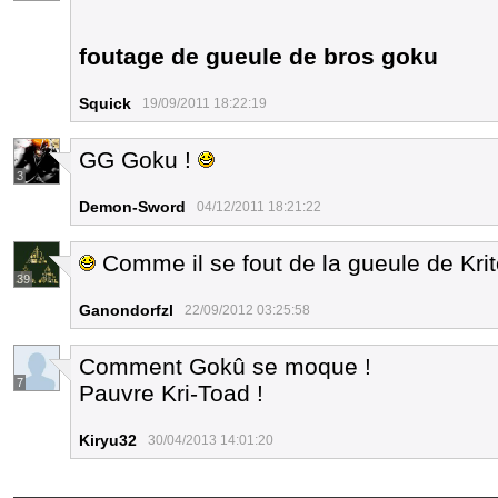
foutage de gueule de bros goku
Squick
19/09/2011 18:22:19
GG Goku !
3
Demon-Sword
04/12/2011 18:21:22
Comme il se fout de la gueule de Kri
39
Ganondorfzl
22/09/2012 03:25:58
Comment Gokû se moque !
7
Pauvre Kri-Toad !
Kiryu32
30/04/2013 14:01:20