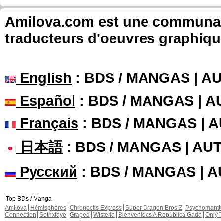
Amilova.com est une communauté
traducteurs d'oeuvres graphiqu
English
: BDS / MANGAS | 
Español
: BDS / MANGAS | 
Français
: BDS / MANGAS | 
日本語
: BDS / MANGAS | A
Русский
: BDS / MANGAS | 
Top BDs / Manga
Amilova
Hémisphères
Chronoctis Express
Super Dragon Bros Z
Psychomant
Connection
Sethxfaye
Graped
Wisteria
Bienvenidos A República Gada
Only 