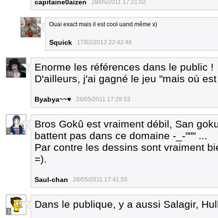
capitaine0aizen
28/05/2011 17:21:02
Ouai exact mais il est cool uand même x)
8
Squick
17/02/2013 22:42:48
Enorme les références dans le public !
36
D'ailleurs, j'ai gagné le jeu "mais où est
Byabya~~♥
28/05/2011 17:28:53
Bros Gokû est vraiment débil, San gok
2
battent pas dans ce domaine -_-""" ...
Par contre les dessins sont vraiment bi
=).
Saul-chan
28/05/2011 17:41:55
Dans le publique, y a aussi Salagir, Hul
1