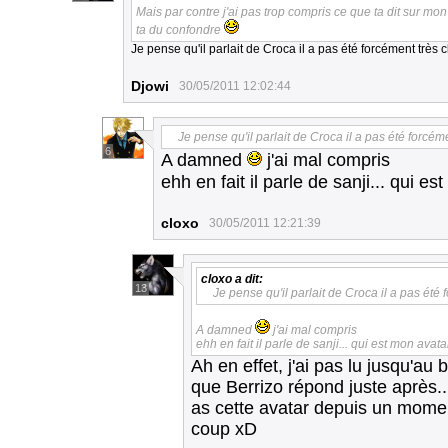
Mais par contre j'ai pas trop compris ce que ta dit sur mon av
ta du confondre
Je pense qu'il parlait de Croca il a pas été forcément très cl
Djowi
30/05/2011 12:02:44
Je pense qu'il parlait de Croca il a pas été forcémen
6
A damned
j'ai mal compris
ehh en fait il parle de sanji... qui e
cloxo
30/05/2011 12:21:39
cloxo
a dit:
13
Je pense qu'il parlait de Croca il a pas été f
A damned
j'ai mal compris
ehh en fait il parle de sanji... qui est mon avata
Ah en effet, j'ai pas lu jusqu'a
que Berrizo répond juste après..
as cette avatar depuis un mome
coup xD