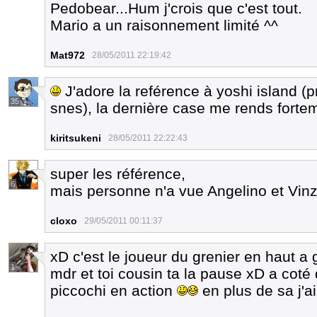
Pedobear...Hum j'crois que c'est tout.
Mario a un raisonnement limité ^^
Mat972
28/05/2011 22:19:42
J'adore la reférence à yoshi island (
35
snes), la dernière case me rends fortem
kiritsukeni
28/05/2011 22:22:43
super les référence,
6
mais personne n'a vue Angelino et Vin
cloxo
29/05/2011 00:11:37
xD c'est le joueur du grenier en haut a
1
mdr et toi cousin ta la pause xD a coté d
piccochi en action
en plus de sa j'ai