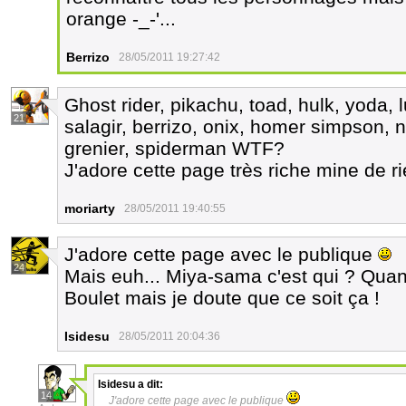
orange -_-'...
Berrizo
28/05/2011 19:27:42
Ghost rider, pikachu, toad, hulk, yoda, 
21
salagir, berrizo, onix, homer simpson, n
grenier, spiderman WTF?
J'adore cette page très riche mine de r
moriarty
28/05/2011 19:40:55
J'adore cette page avec le publique
24
Mais euh... Miya-sama c'est qui ? Quand
Boulet mais je doute que ce soit ça !
Isidesu
28/05/2011 20:04:36
Isidesu
a dit:
14
J'adore cette page avec le publique