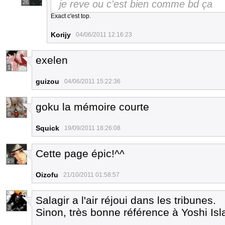
je reve ou c'est bien comme bd ça
26
Exact c'est top.
Korijy
04/06/2011 12:16:23
exelen
1
guizou
04/06/2011 15:22:36
goku la mémoire courte
8
Squick
19/09/2011 18:26:08
Cette page épic!^^
29
Oizofu
21/10/2011 01:58:57
Salagir a l'air réjoui dans les tribunes.
3
Sinon, très bonne référence à Yoshi Isl