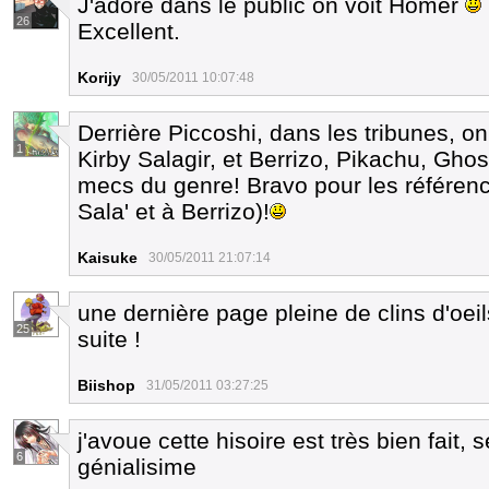
J'adore dans le public on voit Homer
26
Excellent.
Korijy
30/05/2011 10:07:48
Derrière Piccoshi, dans les tribunes, o
1
Kirby Salagir, et Berrizo, Pikachu, Ghos
mecs du genre! Bravo pour les référence
Sala' et à Berrizo)!
Kaisuke
30/05/2011 21:07:14
une dernière page pleine de clins d'oei
25
suite !
Biishop
31/05/2011 03:27:25
j'avoue cette hisoire est très bien fait, s
6
génialisime