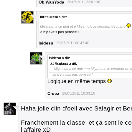
ObiWanYoda
28/05/2011 23:01:36
kiritsukeni
a dit:
24
Miya sama çe doit etre Miyamoto le createur de mario
Je n'y avais pas pensée !
Isidesu
29/05/2011 00:47:40
Isidesu
a dit:
17
kiritsukeni
a dit:
Miya sama çe doit etre Miyamoto le createur de 
Je n'y avais pas pensée !
Logique en même temps
Croca
29/05/2011 10:33:10
Haha jolie clin d'oeil avec Salagir et B
13
Franchement la classe, et ça sent le c
l'affaire xD