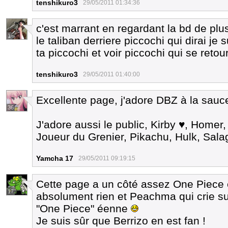
tenshikuro3
29/05/2011 01:34:36
c'est marrant en regardant la bd de plus
1
le taliban derriere piccochi qui dirai je 
ta piccochi et voir piccochi qui se reto
tenshikuro3
29/05/2011 01:40:00
Excellente page, j'adore DBZ à la sauc
36
J'adore aussi le public, Kirby ♥, Homer
Joueur du Grenier, Pikachu, Hulk, Salagi
Yamcha 17
29/05/2011 09:19:15
Cette page a un côté assez One Piece
17
absolument rien et Peachma qui crie s
"One Piece" éenne
Je suis sûr que Berrizo en est fan !