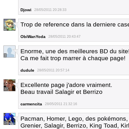
Djowi
28/05/2011 20:28:33
Trop de reference dans la derniere cas
2
ObiWanYoda
28/05/2011 20:43:47
Enorme, une des meilleures BD du site
1
Ca me fait trop marrer à chaque page!
dudule
28/05/2011 20:57:14
Excellente page j'adore vraiment.
27
Beau travail Salagir et Berrizo
carmencita
28/05/2011 21:32:16
Pacman, Homer, Lego, des pokémons, H
24
Grenier, Salagir, Berrizo, King Toad, K