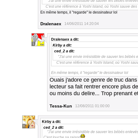
"J'ai une envie irrésistible de sauver les bébés enlevé
C'est une référence à Yoshi Island, où Yoshi sauve des
En même temps, il "regarde" le dessinateur lol
Dralenaex
14/06/2011 14:20:04
Dralenaex
a dit:
1
Kirby
a dit:
ced_2
a dit:
"J'ai une envie irrésistible de sauver les bébés
C'est une référence à Yoshi Island, où Yoshi sa
En même temps, il "regarde" le dessinateur lol
Ouais j'adore ce genre de truc dans 
lecteur sa fait rentrer encore plus d
ou moins du delire... Trop prenant e
Tessa-Kun
12/08/2011 01:00:00
Kirby
a dit:
8
ced_2
a dit:
"J'ai une envie irrésistible de sauver les bébés enlevé
C'est louche sa raison