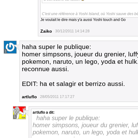
C'est une référence à Yoshi Island, où Yoshi sauve des b
Je voulait le dire mais y'a aussi Yoshi touch and Go
Zaiko
30/12/2011 14:14:28
haha super le publique:
1
homer simpsons, joueur du grenier, luffy
pokemon, naruto, un lego, yoda et hulk
reconnue aussi.
EDIT: ha et salagir et berrizo aussi.
artluflo
28/05/2011 17:17:27
artluflo
a dit:
haha super le publique:
1
homer simpsons, joueur du grenier, luff
pokemon, naruto, un lego, yoda et hul