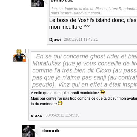
Berrizo
a dit:
13
Juste à droite de la tête de Piccochi c'est Rondoudo
dans Yoshi's island (sur snes).
Le boss de Yoshi's island donc, c'es
mon inculture ^^'
Djowi
29/05/2011 11:43:21
En se qui concerne ghost rider et bie
6
Mutafukaz (que je vous conseille de li
comme l'a très bien dit Cloxo (au pass
pas que je n'aime pas sanji (au contrair
pseudo). Vinz qui en effet a était inspi
A enfin quelqu'un qui connait muatafukaz
Mais par contre j'ai pas trop compris ce que ta dit sur mon avatar...
ta du confondre
cloxo
30/05/2011 11:45:16
cloxo
a dit:
13