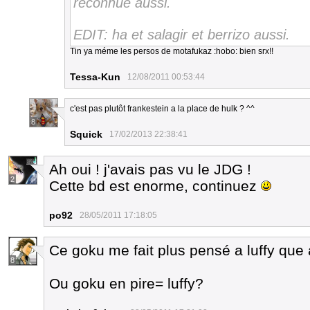
reconnue aussi.
EDIT: ha et salagir et berrizo aussi.
Tin ya méme les persos de motafukaz :hobo: bien srx!!
Tessa-Kun
12/08/2011 00:53:44
c'est pas plutôt frankestein a la place de hulk ? ^^
8
Squick
17/02/2013 22:38:41
Ah oui ! j'avais pas vu le JDG !
2
Cette bd est enorme, continuez
po92
28/05/2011 17:18:05
Ce goku me fait plus pensé a luffy que
8
Ou goku en pire= luffy?