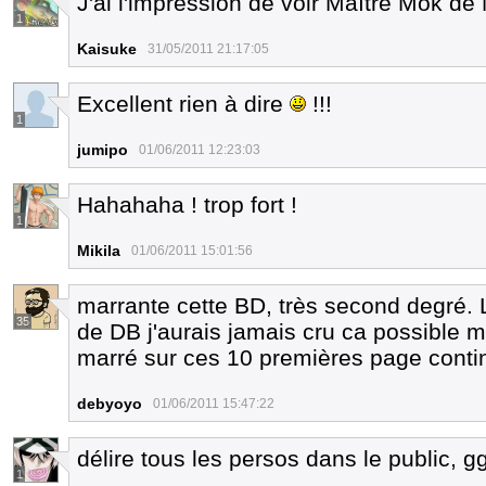
J'ai l'impression de voir Maître Mok de
1
Kaisuke
31/05/2011 21:17:05
Excellent rien à dire
!!!
1
jumipo
01/06/2011 12:23:03
Hahahaha ! trop fort !
1
Mikila
01/06/2011 15:01:56
marrante cette BD, très second degré. 
35
de DB j'aurais jamais cru ca possible m
marré sur ces 10 premières page contin
debyoyo
01/06/2011 15:47:22
délire tous les persos dans le public, gg
1