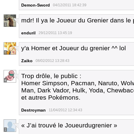
Demon-Sword
04/12/2011 18:42:39
mdr! Il ya le Joueur du Grenier dans le 
1
enduril
29/12/2011 13:45:19
y'a Homer et Joueur du grenier ^^ lol
8
Zaiko
08/02/2012 13:28:43
Trop drôle, le public :
4
Homer Simpson, Pacman, Naruto, Wolwer
Man, Dark Vador, Hulk, Yoda, Chewbac
et autres Pokémons.
Destroyman
11/04/2012 12:34:43
« J’ai trouvé le Joueurdugrenier »
1