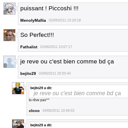
puissant ! Piccoshi !!!
1
MenolyMallia
02/06/2011 15:20:18
So Perfect!!!
1
Fathalist
02/06/2011 23:07:17
je reve ou c'est bien comme bd ça
1
bejito29
03/06/2011 20:50:44
bejito29
a dit:
je reve ou c'est bien comme bd ça
6
tu rêve pas^^
cloxo
04/06/2011 10:46:02
bejito29
a dit: