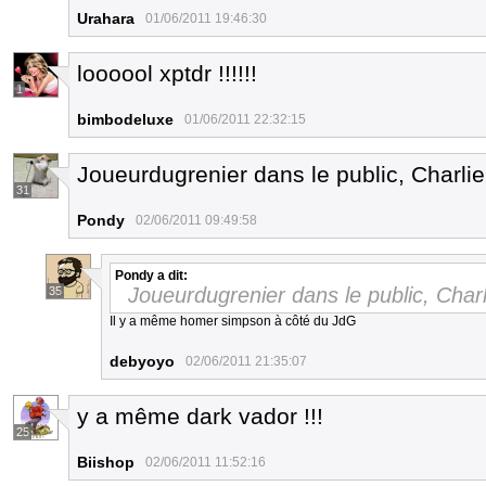
Urahara
01/06/2011 19:46:30
loooool xptdr !!!!!!
1
bimbodeluxe
01/06/2011 22:32:15
Joueurdugrenier dans le public, Charlie 
31
Pondy
02/06/2011 09:49:58
Pondy
a dit:
Joueurdugrenier dans le public, Charli
35
Il y a même homer simpson à côté du JdG
debyoyo
02/06/2011 21:35:07
y a même dark vador !!!
25
Biishop
02/06/2011 11:52:16