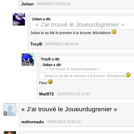
Jolian
08/05/2012 20:52:41
Jolian
a dit:
« J’ai trouvé le Joueurdugrenier »
41
Jolian tu as été le premier à le trouver, félicitations
.
TroyB
09/05/2012 08:10:04
TroyB
a dit:
24
Jolian
a dit:
« J’ai trouvé le Joueurdugrenier »
Jolian tu as été le premier à le trouver, félicitations
.
Faux
Mat972
11/05/2012 02:12:43
« J’ai trouvé le Joueurdugrenier »
1
redtornado
08/05/2012 21:00:12