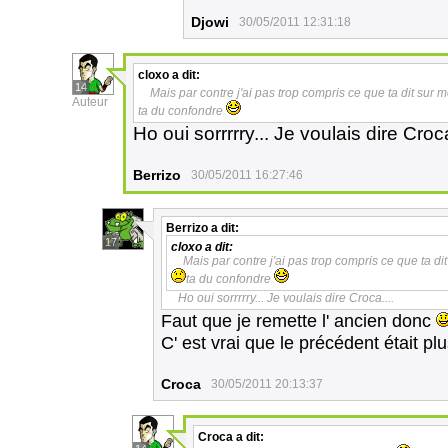
Djowi
30/05/2011 12:31:18
cloxo
a dit:
14
Mais par contre j'ai pas trop compris ce que ta dit sur mon
Auteur
ta du confondre
Ho oui sorrrrry... Je voulais dire Croca
Berrizo
30/05/2011 16:27:46
Berrizo
a dit:
17
cloxo
a dit:
Mais par contre j'ai pas trop compris ce que ta dit 
ta du confondre
Ho oui sorrrrry... Je voulais dire Croca....
Faut que je remette l' ancien donc
C' est vrai que le précédent était plu
Croca
30/05/2011 20:13:37
Croca
a dit: