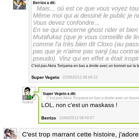
Berrizo
a dit:
Mais... où est ce que vous voyez tou
7
Même moi qui ai dessiné le public je ne 
Vous devez confondre...
En se qui concerne ghost rider et bien 
Mutafukaz (que je vous conseille de li
comme l'a très bien dit Cloxo (au pass
pas que je n'aime pas sanji (au contrair
pseudo). Vinz qui en effet a était inspi
C'est pas Akira Toriyama en bas a droite avec un bonnet sur la t
Super Vegeto
22/06/2012 06:04:22
Super Vegeto
a dit:
14
C'est pas Akira Toriyama en bas a droite avec un bonnet
Auteur
LOL, non c'est un maskass !
Berrizo
22/06/2012 08:40:57
C'est trop marrant cette histoire, j'ador
6