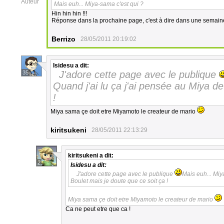
Auteur
Mais euh... Miya-sama c'est qui ?
Hin hin hin !!!
Réponse dans la prochaine page, c'est à dire dans une semaine
Berrizo
28/05/2011 20:19:02
Isidesu
a dit:
J'adore cette page avec le publique
35
Quand j'ai lu ça j'ai pensée au Miya d
!
Miya sama çe doit etre Miyamoto le createur de mario
kiritsukeni
28/05/2011 22:13:29
kiritsukeni
a dit:
2
Isidesu
a dit:
J'adore cette page avec le publique
Mais euh... Miy
Boulet mais je doute que ce soit ça !
Miya sama çe doit etre Miyamoto le createur de mario
Ca ne peut etre que ca !