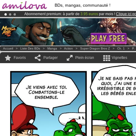
BDs, mangas, communauté !
Abonnement premium: à partir de
3.95 euros
par mois !
Clique ici p
Le
Kickstarter Amilova est désormais lancé
!.
Déjà 100000
membres
et 1000
BDs & Mangas
!
Accueil
>
Liste Des BDs
>
Manga
>
Action
>
Super Dragon Bros Z
>
Ch. 1
>
P.
Favoris
Partager
Plein écran
Vignettes