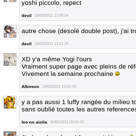
yoshi piccolo, repect
devil
29/05/2011 13:00:04
autre chose (desolé double post), j'ai tr
6
devil
29/05/2011 13:01:25
XD y'a même Yogi l'ours
18
Vraiment super page avec pleins de ré
Vivement la semaine prochaine
Albireon
29/05/2011 13:03:16
y a pas aussi 1 luffy rangée du milieu 
3
sans oublié toutes les autres reference
leo no aiolia
30/05/2011 00:06:35