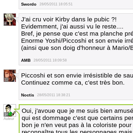
Swordo
28/05/2011 18:05:51
J'ai cru voir Kirby dans le pubic ?!
4
Evidemment, j'ai aussi vu le reste....
Bref, je pense que c'est ma planche pr
Enorme Yoshi/Piccoshi et son envie irré
(ainsi que son doig d'honneur à Mario
AMB
28/05/2011 18:09:58
Piccoshi et son envie irrésistible de s
22
Continuez comme ca, c'est très bon.
Noctis
28/05/2011 18:38:21
Oui, j'avoue que je me suis bien amusé
14
qui est dommage c'est que certains per
Auteur
bon je n'en veut pas à la coloriste pour
reconnaître tous les personnages ma