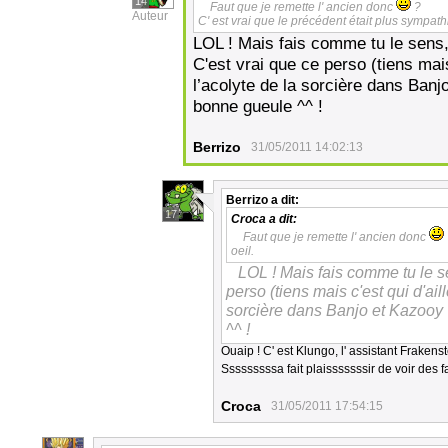
14
Faut que je remette l' ancien donc
?
Auteur
C' est vrai que le précédent était plus sympathi
LOL ! Mais fais comme tu le sens, 
C'est vrai que ce perso (tiens mais
l’acolyte de la sorcière dans Banj
bonne gueule ^^ !
Berrizo
31/05/2011 14:02:13
Berrizo
a dit:
17
Croca
a dit:
Faut que je remette l' ancien donc
oeil.
LOL ! Mais fais comme tu le se
perso (tiens mais c'est qui d'ail
sorcière dans Banjo et Kazooy 
^^ !
Ouaip ! C' est Klungo, l' assistant Frakens
Sssssssssa fait plaisssssssir de voir de
Croca
31/05/2011 17:54:15