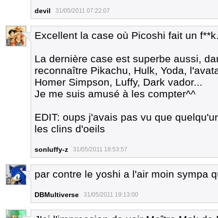
devil
31/05/2011 07:22:07
Excellent la case où Picoshi fait un f**k
1
La dernière case est superbe aussi, da
reconnaître Pikachu, Hulk, Yoda, l'avat
Homer Simpson, Luffy, Dark vador...
Je me suis amusé à les compter^^
EDIT: oups j'avais pas vu que quelqu'un
les clins d'oeils
sonluffy-z
31/05/2011 18:53:57
par contre le yoshi a l'air moin sympa 
3
DBMultiverse
31/05/2011 19:13:00