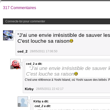
317 Commentaires
Connecte-toi pour commenter
"J'ai une envie irrésistible de sauver l
1
C'est louche sa raison
ced_2
28/05/2011 17:06:50
ced_2
a dit:
"J'ai une envie irrésistible de sauver
2
C'est louche sa raison
C'est une référence à Yoshi Island, où Yoshi sauve des bébés :
Kirby
28/05/2011 22:42:17
Kirby
a dit:
1
ced_2
a dit: