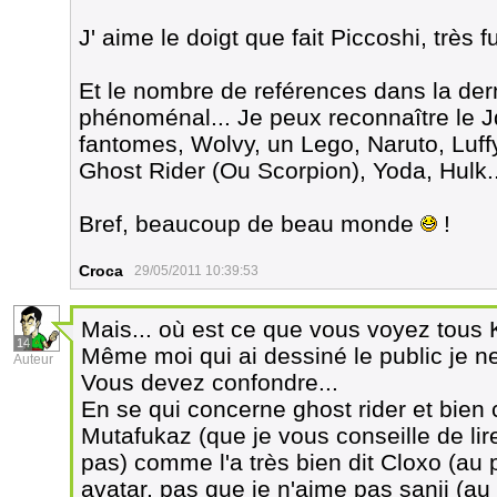
J' aime le doigt que fait Piccoshi, très f
Et le nombre de reférences dans la der
phénoménal... Je peux reconnaître le 
fantomes, Wolvy, un Lego, Naruto, Luffy,
Ghost Rider (Ou Scorpion), Yoda, Hulk..
Bref, beaucoup de beau monde
!
Croca
29/05/2011 10:39:53
Mais... où est ce que vous voyez tous 
14
Même moi qui ai dessiné le public je ne 
Auteur
Vous devez confondre...
En se qui concerne ghost rider et bien 
Mutafukaz (que je vous conseille de li
pas) comme l'a très bien dit Cloxo (au 
avatar, pas que je n'aime pas sanji (au 