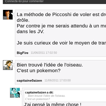
Connecte-toi pour commenter
La méthode de Piccoshi de voler est drô
29
drôle.
Par contre je me serais attendu à un 
dans les JV.
Je suis curieux de voir le moyen de tran
BigFire
11/06/2011 17:02:50
Bien trouvé l'idée de l'oiseau.
8
C'est un pokemon?
capitaine0aizen
11/06/2011 17:03:00
capitaine0aizen
a dit:
Bien trouvé l'idée de l'oiseau.
18
C'est un pokemon?
J'ai pensé la même chose !