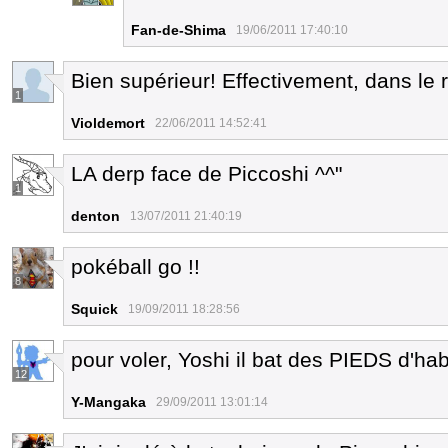
Fan-de-Shima
19/06/2011 17:40:10
Bien supérieur! Effectivement, dans le r
1
Violdemort
22/06/2011 14:52:41
LA derp face de Piccoshi ^^"
1
denton
13/07/2011 21:40:19
pokéball go !!
8
Squick
19/09/2011 18:28:56
pour voler, Yoshi il bat des PIEDS d'hab
12
Y-Mangaka
29/09/2011 13:01:14