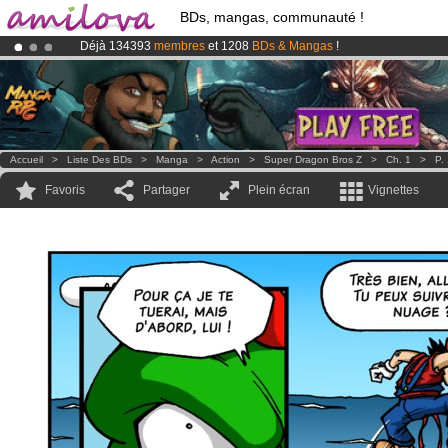
BDs, mangas, communauté !
Déjà 134393
membres
et 1208
BDs & Mangas
!
Le
Kickstarter Amilova est désormais lancé
!.
Abonnement premium: à partir de
3.95 euros
par mois !
Clique ici p
Accueil
>
Liste Des BDs
>
Manga
>
Action
>
Super Dragon Bros Z
>
Ch. 1
>
P.
Favoris
Partager
Plein écran
Vignettes