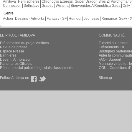
Amilova
Hémisphères
Chronoctis Express
Super Dragon Bros Z
Psychomant
Connection
Sethxfaye
Graped
Wisteria
Bienvenidos A República Gada
Only 
Genre
Action
Dessins - Artworks
Fantasy - SF
Humour
Jeunesse
Romance
Sexy - 
LE PROJET AMILOVA
COMMUNAUTÉ
Présentation du projet Amilova
Tutoriel du lecteur
Revue de presse
Évènements IRL
Espace Presse
Boutiques partenair
Bannières
Aider la communauté 
Devenir Annonceur
FAQ - Support
Partenaires Officiels
Monnaie virtuelle : l
Réseau social poker, blogs stats classements
CGU - Conditions d'ut
Follow Amilova on
Sitemap