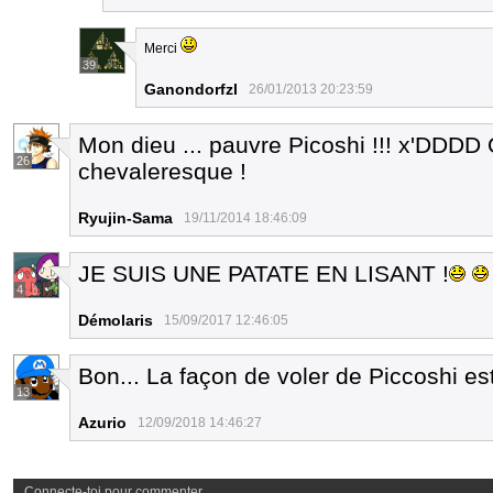
Merci
39
Ganondorfzl
26/01/2013 20:23:59
Mon dieu ... pauvre Picoshi !!! x'DDDD Q
26
chevaleresque !
Ryujin-Sama
19/11/2014 18:46:09
JE SUIS UNE PATATE EN LISANT !
4
Démolaris
15/09/2017 12:46:05
Bon... La façon de voler de Piccoshi es
13
Azurio
12/09/2018 14:46:27
Connecte-toi pour commenter