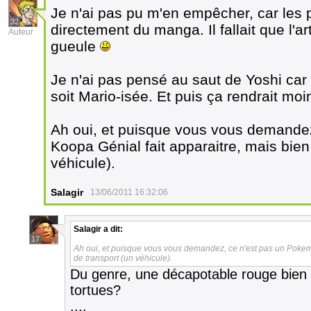
Je n'ai pas pu m'en empêcher, car les 
32
directement du manga. Il fallait que l'ar
Auteur
gueule
Je n'ai pas pensé au saut de Yoshi car
soit Mario-isée. Et puis ça rendrait moi
Ah oui, et puisque vous vous demande
Koopa Génial fait apparaitre, mais bie
véhicule).
Salagir
13/06/2011 16:32:06
Salagir
a dit:
17
Ah oui, et puisque vous vous demandez, ce n'est pas un Pokem
de transport (un véhicule).
Du genre, une décapotable rouge bien 
tortues?
....