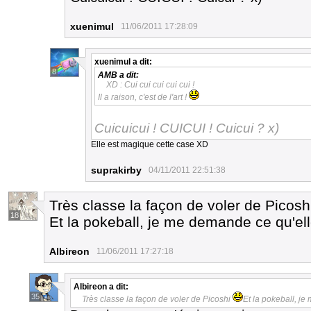
xuenimul
11/06/2011 17:28:09
xuenimul
a dit:
8
AMB
a dit:
XD : Cui cui cui cui cui !
Il a raison, c'est de l'art !
Cuicuicui ! CUICUI ! Cuicui ? x)
Elle est magique cette case XD
suprakirby
04/11/2011 22:51:38
Très classe la façon de voler de Picos
18
Et la pokeball, je me demande ce qu'el
Albireon
11/06/2011 17:27:18
Albireon
a dit:
35
Très classe la façon de voler de Picoshi
Et la pokeball, j