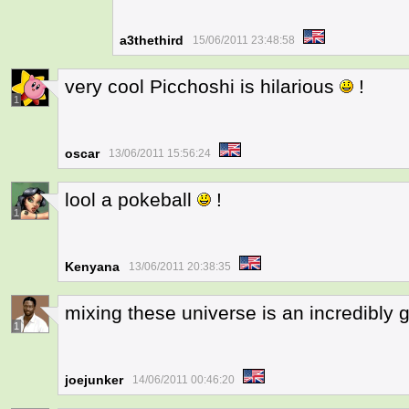
a3thethird
15/06/2011 23:48:58
very cool Picchoshi is hilarious
!
1
oscar
13/06/2011 15:56:24
lool a pokeball
!
1
Kenyana
13/06/2011 20:38:35
mixing these universe is an incredibly g
1
joejunker
14/06/2011 00:46:20