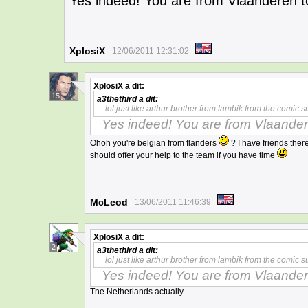
Yes indeed! You are from Vlaanderen 
XplosiX
12/06/2011 12:31:02
XplosiX
a dit:
15
a3thethird
a dit:
lol just like arthur brother from lambik from the comic 
Yes indeed! You are from Vlaander
Ohoh you're belgian from flanders
? I have friends ther
should offer your help to the team if you have time
McLeod
13/06/2011 11:46:39
XplosiX
a dit:
2
a3thethird
a dit:
lol just like arthur brother from lambik from the comic 
Yes indeed! You are from Vlaander
The Netherlands actually