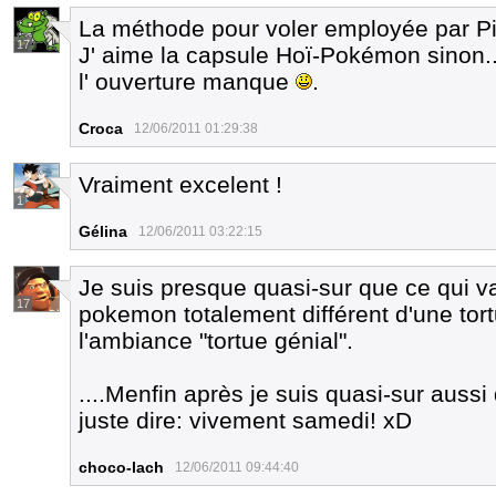
La méthode pour voler employée par Pic
17
J' aime la capsule Hoï-Pokémon sinon..
l' ouverture manque
.
Croca
12/06/2011 01:29:38
Vraiment excelent !
1
Gélina
12/06/2011 03:22:15
Je suis presque quasi-sur que ce qui va
17
pokemon totalement différent d'une tort
l'ambiance "tortue génial".
....Menfin après je suis quasi-sur aussi
juste dire: vivement samedi! xD
choco-lach
12/06/2011 09:44:40