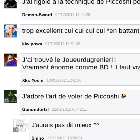
J'ai rigolé à la technique de Piccoshi p
3
Demon-Sword
04/12/2011 18:44:29
trop excellent cui cui cui cui *en batt
1
kiwipowa
07/12/2011 13:31:42
J’ai trouvé le Joueurdugrenier!!!
1
Vraiment énorme comme BD ! Il faut vra
Xks-Yoshi
12/05/2012 11:42:10
J'adore l'art de voler de Piccoshi
39
Ganondorfzl
22/09/2012 03:42:11
J'aurais pas dit mieux ^^
16
Shino
25/01/2013 15:59:21