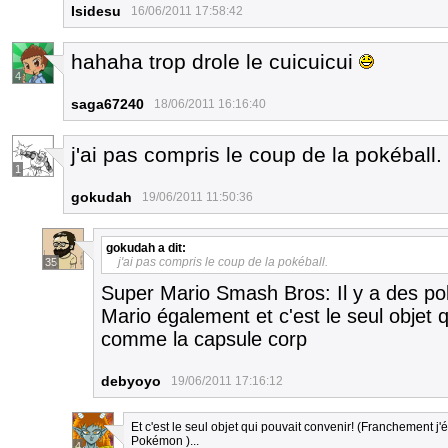
Isidesu
16/06/2011 17:58:42
hahaha trop drole le cuicuicui
4
saga67240
18/06/2011 16:16:40
j'ai pas compris le coup de la pokéball.
1
gokudah
19/06/2011 11:50:36
gokudah
a dit:
j'ai pas compris le coup de la pokéball.
35
Super Mario Smash Bros: Il y a des poké
Mario également et c'est le seul objet q
comme la capsule corp
debyoyo
19/06/2011 17:16:12
Et c'est le seul objet qui pouvait convenir! (Franchement j'é
Pokémon )...
4