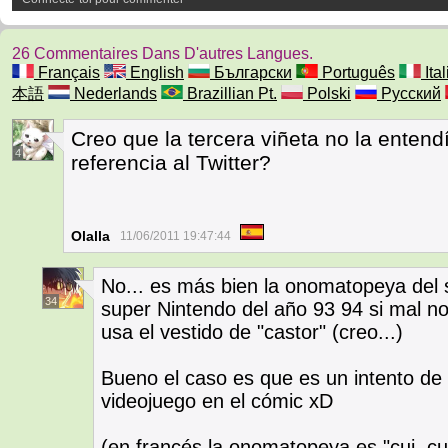
26 Commentaires Dans D'autres Langues.
Français
English
Български
Português
Ita
本語
Nederlands
Brazillian Pt.
Polski
Русский
Creo que la tercera viñeta no la enten
4
referencia al Twitter?
Olalla
11/06/2011 19:47:44
No... es más bien la onomatopeya del 
34
super Nintendo del año 93 94 si mal n
usa el vestido de "castor" (creo...)
Bueno el caso es que es un intento de 
videojuego en el cómic xD
(en francés la onomatopeya es "cui, cui, 