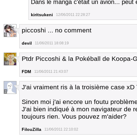
Dans le manga c'était un avion... peut e
kiritsukeni
12/06/2011 22:28:27
piccoshi ... no comment
6
devil
11/06/2011 18:08:19
Ptdr Piccoshi & la Pokéball de Koopa-
10
FDM
11/06/2011 21:43:07
J'ai vraiment ris à la troisième case xD 
2
Sinon moi j'ai encore un foutu problème
J'ai bien indiqué à mon navigateur de r
toujours rien. Vous pouvez m'aider?
FilouZilla
11/06/2011 22:10:02