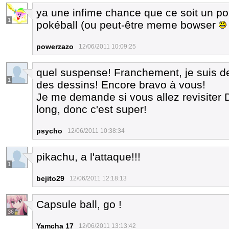
ya une infime chance que ce soit un po
1
pokéball (ou peut-être meme bowser
powerzazo
12/06/2011 10:09:25
quel suspense! Franchement, je suis de 
1
des dessins! Encore bravo à vous!
Je me demande si vous allez revisiter DB
long, donc c'est super!
psycho
12/06/2011 10:38:34
pikachu, a l'attaque!!!
1
bejito29
12/06/2011 12:18:13
Capsule ball, go !
36
Yamcha 17
12/06/2011 13:13:42