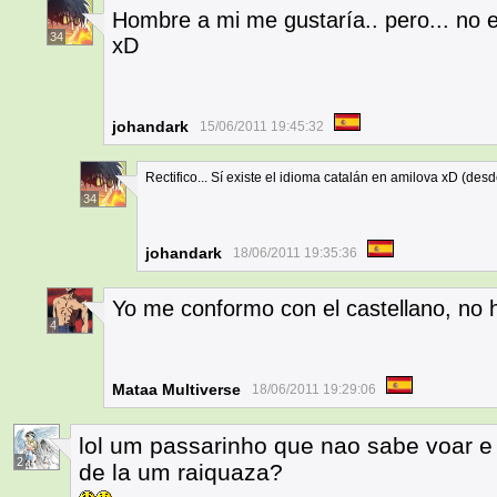
Hombre a mi me gustaría.. pero... no e
34
xD
johandark
15/06/2011 19:45:32
Rectifico... Sí existe el idioma catalán en amilova xD (des
34
johandark
18/06/2011 19:35:36
Yo me conformo con el castellano, no 
4
Mataa Multiverse
18/06/2011 19:29:06
lol um passarinho que nao sabe voar e
2
de la um raiquaza?