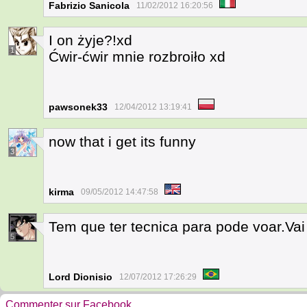
Fabrizio Sanicola
11/02/2012 16:20:56
I on żyje?!xd
1
Ćwir-ćwir mnie rozbroiło xd
pawsonek33
12/04/2012 13:19:41
now that i get its funny
3
kirma
09/05/2012 14:47:58
Tem que ter tecnica para pode voar.Vai
5
Lord Dionisio
12/07/2012 17:26:29
Commenter sur Facebook