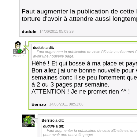
Faut augmenter la publication de cette
torture d'avoir à attendre aussi longte
dudule
14/06/2011 05:09:29
dudule
a dit:
14
Faut augmenter la publication de cette BD elle est énorme! C
Auteur
avoir une nouvelle page!
Héhé ! Et qui bosse à ma place et pay
Bon allez j'ai une bonne nouvelle pou
semaines donc il se peu fortement que 
à 2 ou 3 pages par semaine.
ATTENTION ! Je ne promet rien ^^ !
Berrizo
14/06/2011 08:51:06
Berrizo
a dit:
17
dudule
a dit:
Faut augmenter la publication de cette BD elle est éno
pour avoir une nouvelle page!