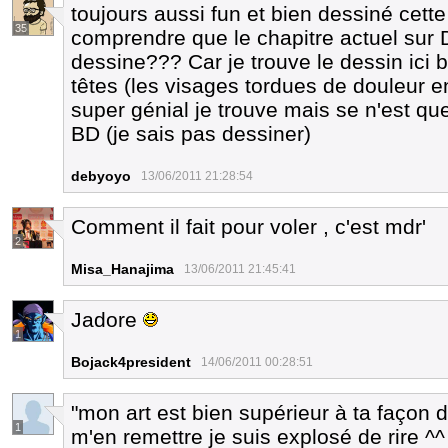
toujours aussi fun et bien dessiné cette 
35
comprendre que le chapitre actuel sur D
dessine??? Car je trouve le dessin ici
têtes (les visages tordues de douleur e
super génial je trouve mais se n'est q
BD (je sais pas dessiner)
debyoyo
13/06/2011 21:28:54
Comment il fait pour voler , c'est mdr'
2
Misa_Hanajima
13/06/2011 21:45:41
Jadore
1
Bojack4president
14/06/2011 00:28:51
"mon art est bien supérieur à ta façon d
1
m'en remettre je suis explosé de rire ^^