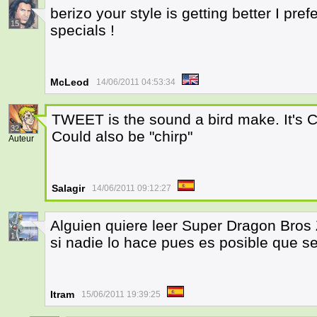
berizo your style is getting better I pre
15
specials !
McLeod
14/06/2011 04:53:34
TWEET is the sound a bird make. It's C
32
Could also be "chirp"
Auteur
Salagir
14/06/2011 09:12:27
Alguien quiere leer Super Dragon Bros 
1
si nadie lo hace pues es posible que s
Itram
15/06/2011 19:39:25