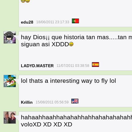
edu28
18/06/2011 23:17:33
hay Dios¡¡ que historia tan mas.....ta
3
siguan asi XDDD
LADYD.MASTER
11/07/2011 03:38:58
lol thats a interesting way to fly lol
1
Krillin
15/08/2011 05:56:59
hahaahhaahhahahahhahhahahahahahhah
1
voloXD XD XD XD