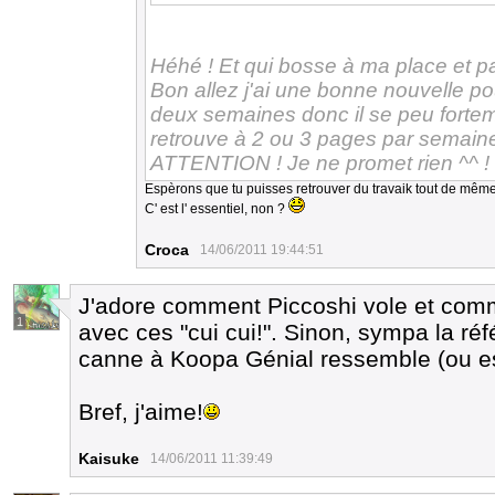
Héhé ! Et qui bosse à ma place et p
Bon allez j'ai une bonne nouvelle p
deux semaines donc il se peu forteme
retrouve à 2 ou 3 pages par semain
ATTENTION ! Je ne promet rien ^^ !
Espèrons que tu puisses retrouver du travaik tout de mêm
C' est l' essentiel, non ?
Croca
14/06/2011 19:44:51
J'adore comment Piccoshi vole et comme
1
avec ces "cui cui!". Sinon, sympa la ré
canne à Koopa Génial ressemble (ou e
Bref, j'aime!
Kaisuke
14/06/2011 11:39:49