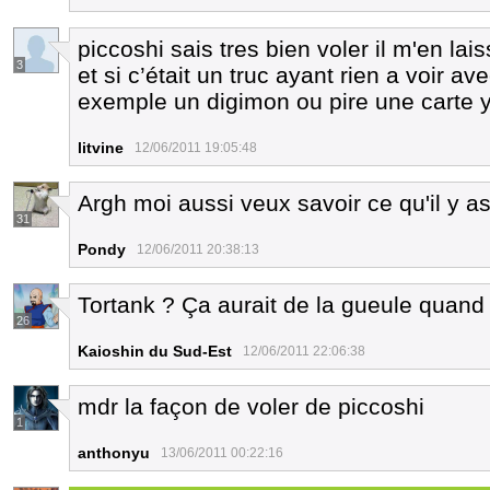
piccoshi sais tres bien voler il m'en lai
3
et si c’était un truc ayant rien a voir 
exemple un digimon ou pire une carte 
litvine
12/06/2011 19:05:48
Argh moi aussi veux savoir ce qu'il y as
31
Pondy
12/06/2011 20:38:13
Tortank ? Ça aurait de la gueule quand
26
Kaioshin du Sud-Est
12/06/2011 22:06:38
mdr la façon de voler de piccoshi
1
anthonyu
13/06/2011 00:22:16