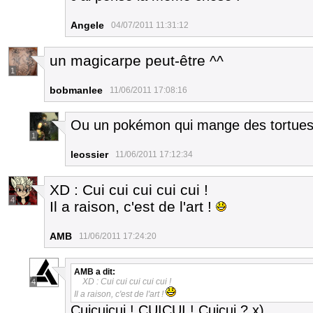
Angele
04/07/2011 11:31:12
un magicarpe peut-être ^^
1
bobmanlee
11/06/2011 17:08:16
Ou un pokémon qui mange des tortue
1
leossier
11/06/2011 17:12:34
XD : Cui cui cui cui cui !
4
Il a raison, c'est de l'art !
AMB
11/06/2011 17:24:20
AMB
a dit:
XD : Cui cui cui cui cui !
4
Il a raison, c'est de l'art !
Cuicuicui ! CUICUI ! Cuicui ? x)