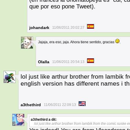
que por eso pone Tweet).
johandark
11/06/2011 20:02:27
Jajaja, era eso, jaja. Ahora tiene sentido, gracias
.
4
Olalla
11/06/2011 20:54:13
lol just like arthur brother from lambik
2
english version has different names i th
a3thethird
11/06/2011 22:09:13
a3thethird
a dit:
lol just like arthur brother from lambik from the comic suske 
2