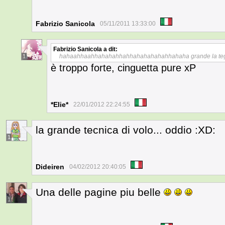
Fabrizio Sanicola
05/11/2011 13:33:00
Fabrizio Sanicola
a dit:
hahaahhaahhahahahhahhahahahahahhahaha grande la teg
1
è troppo forte, cinguetta pure xP
*Elie*
22/01/2012 22:24:55
la grande tecnica di volo... oddio :XD:
1
Dideiren
04/02/2012 20:40:05
Una delle pagine piu belle
1