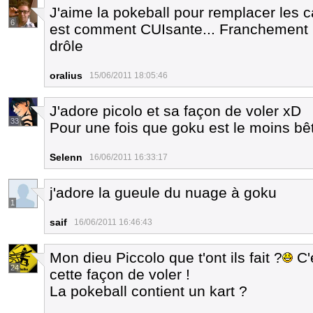
J'aime la pokeball pour remplacer les 
6
est comment CUIsante... Franchement b
drôle
oralius
15/06/2011 18:05:46
J'adore picolo et sa façon de voler xD
33
Pour une fois que goku est le moins bê
Selenn
16/06/2011 16:33:17
j'adore la gueule du nuage à goku
1
saif
16/06/2011 16:46:43
Mon dieu Piccolo que t'ont ils fait ?
C'e
24
cette façon de voler !
La pokeball contient un kart ?