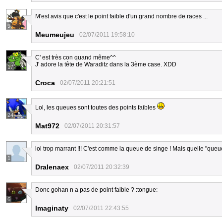
M'est avis que c'est le point faible d'un grand nombre de races ...
9
Meumeujeu
02/07/2011 19:58:10
C' est très con quand même^^
J' adore la tête de Waraditz dans la 3ème case. XDD
17
Croca
02/07/2011 20:21:51
Lol, les queues sont toutes des points faibles
24
Mat972
02/07/2011 20:31:57
lol trop marrant !!! C'est comme la queue de singe ! Mais quelle "queu
1
Dralenaex
02/07/2011 20:32:39
Donc gohan n a pas de point faible ? :tongue:
6
Imaginaty
02/07/2011 22:43:55