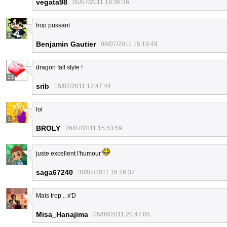
vegata98
05/07/2011 18:36:36
trop pussant
1
Benjamin Gautier
06/07/2011 15:19:49
dragon fall style !
21
srib
15/07/2011 12:47:44
lol
1
BROLY
26/07/2011 15:53:59
juste excellent l'humour
4
saga67240
30/07/2011 16:16:37
Mais trop .. x'D
2
Misa_Hanajima
05/09/2011 20:47:05