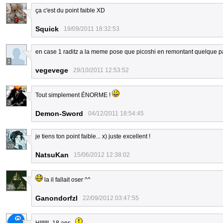
ça c'est du point faible XD
8
Squick
19/09/2011 18:32:53
en case 1 raditz a la meme pose que picoshi en remontant quelque pa
1
vegevege
29/10/2011 12:53:52
Tout simplement ÉNORME !
3
Demon-Sword
04/12/2011 18:54:45
je tiens ton point faible... x) juste excellent !
20
NatsuKan
15/06/2012 12:38:02
la il fallait oser ^^
39
Ganondorfzl
22/09/2012 03:47:55