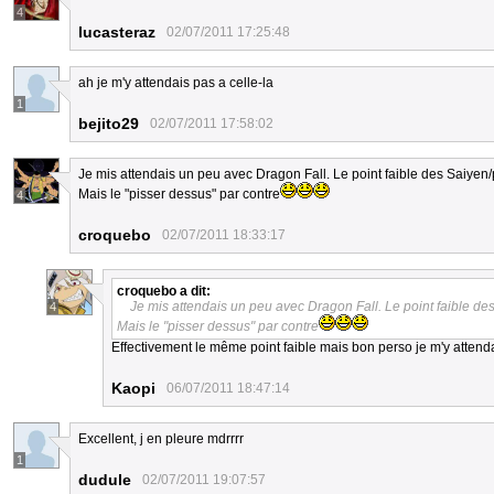
4
lucasteraz
02/07/2011 17:25:48
ah je m'y attendais pas a celle-la
1
bejito29
02/07/2011 17:58:02
Je mis attendais un peu avec Dragon Fall. Le point faible des Saiyen/
Mais le "pisser dessus" par contre
4
croquebo
02/07/2011 18:33:17
croquebo
a dit:
Je mis attendais un peu avec Dragon Fall. Le point faible de
4
Mais le "pisser dessus" par contre
Effectivement le même point faible mais bon perso je m'y attend
Kaopi
06/07/2011 18:47:14
Excellent, j en pleure mdrrrr
1
dudule
02/07/2011 19:07:57