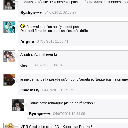
Et ouais, la réalité des choses et plus dur à dire dans les mondes ima
36
Byabya~~♥
04/07/2011 03:25:37
c'est vrai que l'on ne s'y attend pas
D'un oeil féminin, en tout cas c'est très drôle
18
Angele
04/07/2011 11:05:41
AIEEEE, j'ai mal pour lui
6
devil
04/07/2011 13:40:43
je me demande la parade qu'on donc Vegeta et Nappa (car ils on une p
6
Imaginaty
04/07/2011 13:53:39
J'aime cette remarque pleine de réflexion !!
36
Byabya~~♥
04/07/2011 15:39:09
MDR C'est culte cette BD... Keep it up Berrizo!!