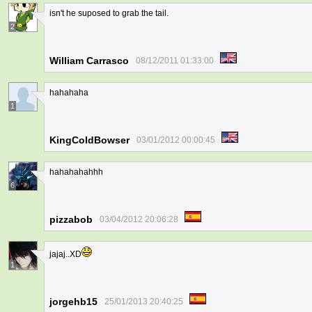
isn't he suposed to grab the tail.
2
William Carrasco
08/12/2011 01:33:00
hahahaha
1
KingColdBowser
03/01/2012 00:00:45
hahahahahhh
6
pizzabob
03/04/2012 20:06:28
jajaj..XD
1
jorgehb15
25/01/2013 20:40:25