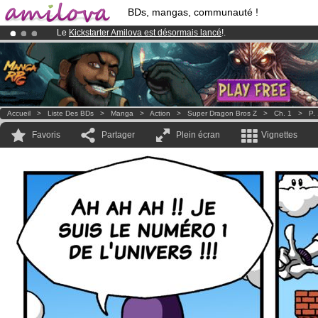
BDs, mangas, communauté !
Le
Kickstarter Amilova est désormais lancé
!.
Abonnement premium: à partir de
3.95 euros
par mois !
Clique ici p
Déjà 100000
membres
et 1000
BDs & Mangas
!
Accueil
>
Liste Des BDs
>
Manga
>
Action
>
Super Dragon Bros Z
>
Ch. 1
>
P.
Favoris
Partager
Plein écran
Vignettes