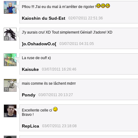
Pfiou !!! J'ai eu du mal à m’arrêter de rigoler !
26
Kaioshin du Sud-Est
02/07/2011 22:51:36
J'y aurais cru! XD Tout simplement Génial! J'adore! XD
21
]o.OshadowO.o[
03/07/2011 04:31:05
La ruse de ouf! x)
1
Kaisuke
03/07/2011 16:26:46
mais comme ils se lâchent mdrrr
31
Pondy
03/07/2011 20:13:27
Excellente celle ci
Bravo !
1
RepLica
03/07/2011 23:18:08