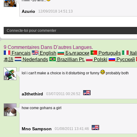
HIIIII! -18 ans...
13
Azurio
12/09/2018 14:51:13
Connecte-toi pour commenter
9 Commentaires Dans D'autres Langues.
Français
English
Български
Português
Ita
本語
Nederlands
Brazillian Pt.
Polski
Русский
lol i can't make a choice is it disturbing or funny
probably both
2
a3thethird
03/07/2011 00:26:52
how come gohans a girl
1
Mno Sampson
01/08/2011 13:41:46