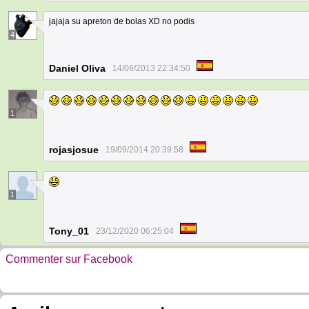
jajaja su apreton de bolas XD no podis
4
Daniel Oliva
14/06/2013 22:34:50
1
rojasjosue
19/09/2014 20:39:58
1
Tony_01
23/12/2020 06:25:04
Commenter sur Facebook