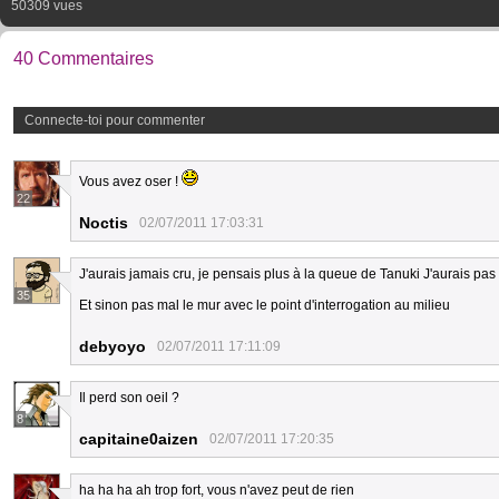
50309 vues
40 Commentaires
Connecte-toi pour commenter
Vous avez oser !
22
Noctis
02/07/2011 17:03:31
J'aurais jamais cru, je pensais plus à la queue de Tanuki J'aurais pas 
35
Et sinon pas mal le mur avec le point d'interrogation au milieu
debyoyo
02/07/2011 17:11:09
Il perd son oeil ?
8
capitaine0aizen
02/07/2011 17:20:35
ha ha ha ah trop fort, vous n'avez peut de rien