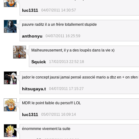
1
luc1311
04/07/2011 14:30:57
pauvre raditz il a un frère totallement stupide
1
anthonyu
04/07/2011 16:25:59
Malheureusement, il y a des loupés dans la vie x)
8
Squick
17/02/2013 22:52:18
jador le concept jaurai jamai pensé associé mario a dbz en + on sfen l
2
hitsugaya.t
04/07/2011 17:15:27
MDR le point faible du perso!!! LOL
1
luc1311
05/07/2011 16:09:14
énormmme vivement la suite
1