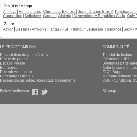
Top BDs / Manga
Amilova
Hémisphères
Chronoctis Express
Super Dragon Bros Z
Psychomant
Connection
Sethxfaye
Graped
Wisteria
Bienvenidos A República Gada
Only 
Genre
Action
Dessins - Artworks
Fantasy - SF
Humour
Jeunesse
Romance
Sexy - 
LE PROJET AMILOVA
COMMUNAUTÉ
Présentation du projet Amilova
Tutoriel du lecteur
Revue de presse
Évènements IRL
Espace Presse
Boutiques partenair
Bannières
Aider la communauté 
Devenir Annonceur
FAQ - Support
Partenaires Officiels
Monnaie virtuelle : l
Réseau social poker, blogs stats classements
CGU - Conditions d'ut
Follow Amilova on
Sitemap