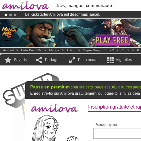
BDs, mangas, communauté !
Le
Kickstarter Amilova est désormais lancé
!.
Abonnement premium: à partir de
3.95 euros
par mois !
Clique ici p
Déjà 134393
membres
et 1208
BDs & Mangas
!
Accueil
>
Liste Des BDs
>
Manga
>
Action
>
Super Dragon Bros Z
>
Ch. 2
>
P.
Favoris
Partager
Plein écran
Vignettes
Passe en premium
pour lire cette page et 1382 d'autres pag
Enregistre-toi sur Amilova gratuitement, ou logue-toi si tu as d
Inscription gratuite et ra
Pseudonyme: