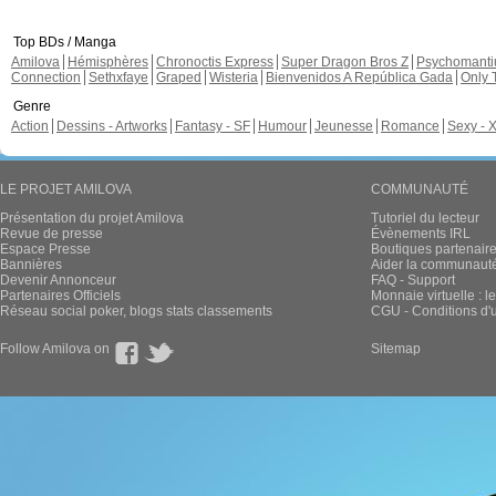
Top BDs / Manga
Amilova
Hémisphères
Chronoctis Express
Super Dragon Bros Z
Psychomant
Connection
Sethxfaye
Graped
Wisteria
Bienvenidos A República Gada
Only 
Genre
Action
Dessins - Artworks
Fantasy - SF
Humour
Jeunesse
Romance
Sexy - 
LE PROJET AMILOVA
COMMUNAUTÉ
Présentation du projet Amilova
Tutoriel du lecteur
Revue de presse
Évènements IRL
Espace Presse
Boutiques partenair
Bannières
Aider la communauté 
Devenir Annonceur
FAQ - Support
Partenaires Officiels
Monnaie virtuelle : l
Réseau social poker, blogs stats classements
CGU - Conditions d'ut
Follow Amilova on
Sitemap