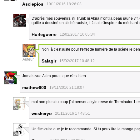
Asclepios
19/11/2016 18:26:03
D'après mes souvenirs, ni Trunk ni Akira n'ont la peau jaune vif.
quitte à dessiné un cliché raciste, il fallait s'inspirer du méchant 
34
Hurleguerre
12/02/2017 16:05:34
Non là c'est juste pour l'effet de lumière de la scène je pe
32
Auteur
Salagir
15/02/2017 10:48:12
Jamais vue Akira parait que c'est bien.
26
mathew600
19/11/2016 21:18:07
moi non plus du coup j'ai penser a kyle reese de Terminator 1 e
26
weskeryo
20/11/2016 17:48:51
Un film culte que je te recommande. Si tu peux lire le manga pa
28