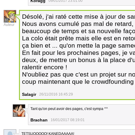
Koragg
09/01/2017 23:01:00
Désolé, j'ai raté cette mise à jour de sa
32
Nous avons cumulé pas mal de retard, Be
Auteur
beaucoup de temps et sa nouvelle faç
La colo était prête mais elle est en ret
ça bien et ... qu'on mette la page samed
En fait pour les prochaines pages, je v
deux, de mettre un bonus à la place d'u
ralentir encore !
N'oubliez pas que c'est un projet sur n
coup maintenant que le crowdfounding 
Salagir
26/11/2016 16:45:29
Tant qu'on peut avoir des pages, c'est sympa ^^
27
Brachan
16/01/2017 08:19:01
TETSUOOOOO! KANEDAAAAA!