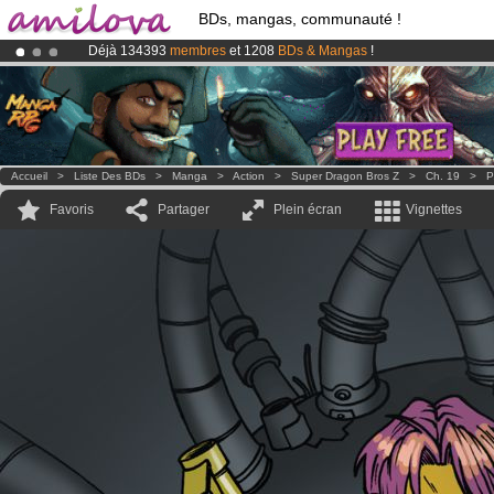
BDs, mangas, communauté !
Déjà 134393
membres
et 1208
BDs & Mangas
!
Abonnement premium: à partir de
3.95 euros
par mois !
Clique ici p
Le
Kickstarter Amilova est désormais lancé
!.
Accueil
>
Liste Des BDs
>
Manga
>
Action
>
Super Dragon Bros Z
>
Ch. 19
>
P
Favoris
Partager
Plein écran
Vignettes