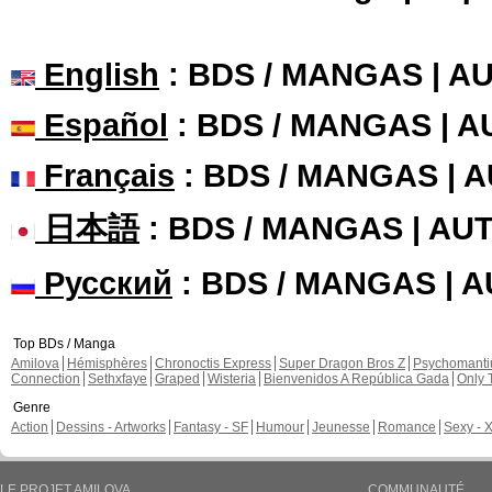
English
: BDS / MANGAS | 
Español
: BDS / MANGAS | 
Français
: BDS / MANGAS | 
日本語
: BDS / MANGAS | A
Русский
: BDS / MANGAS | 
Top BDs / Manga
Amilova
Hémisphères
Chronoctis Express
Super Dragon Bros Z
Psychomant
Connection
Sethxfaye
Graped
Wisteria
Bienvenidos A República Gada
Only 
Genre
Action
Dessins - Artworks
Fantasy - SF
Humour
Jeunesse
Romance
Sexy - 
LE PROJET AMILOVA
COMMUNAUTÉ