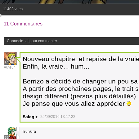
11403 vues
11 Commentaires
Connecte-toi pour commenter
Nouveau chapitre, et reprise de la vraie
32
Enfin, la vraie... hum...
Auteur
Berrizo a décidé de changer un peu sa 
A partir des prochaines pages, le trait 
design différent (persos plus détaillés).
Je pense que vous allez apprécier
Salagir
25/09/2016 13:17:22
Trunkira
33