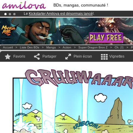
BDs, mangas, communauté !
Le
Kickstarter Amilova est désormais lancé
!.
Déjà 100000
membres
et 1000
BDs & Mangas
!
Abonnement premium: à partir de
3.95 euros
par mois !
Clique ici p
Accueil
>
Liste Des BDs
>
Manga
>
Action
>
Super Dragon Bros Z
>
Ch. 21
>
P
Favoris
Partager
Plein écran
Vignettes