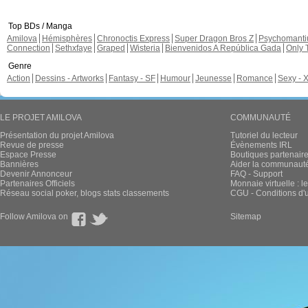
Top BDs / Manga
Amilova
Hémisphères
Chronoctis Express
Super Dragon Bros Z
Psychomant
Connection
Sethxfaye
Graped
Wisteria
Bienvenidos A República Gada
Only 
Genre
Action
Dessins - Artworks
Fantasy - SF
Humour
Jeunesse
Romance
Sexy - 
LE PROJET AMILOVA
COMMUNAUTÉ
Présentation du projet Amilova
Tutoriel du lecteur
Revue de presse
Évènements IRL
Espace Presse
Boutiques partenair
Bannières
Aider la communauté 
Devenir Annonceur
FAQ - Support
Partenaires Officiels
Monnaie virtuelle : l
Réseau social poker, blogs stats classements
CGU - Conditions d'ut
Follow Amilova on
Sitemap