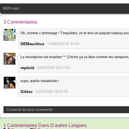
6826 vues
3 Commentaires
Oh, comme c dommage ! T'inquiètes, on te fera un paquet cadeau pour 
24
DEMauritius
11/08/2019 07:14:45
La moustache est vivantes ^^ Chiche ça va faire comme les vampires,
1
reploid
04/01/2020 20:17:02
oups, quelle maladroite !
31
Gildor
15/03/2020 18:22:04
Connecte-toi pour commenter
1 Commentaires Dans D'autres Langues.