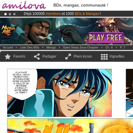
BDs, mangas, communauté !
Déjà 100000
membres
et 1000
BDs & Mangas
!
Le
Kickstarter Amilova est désormais lancé
!.
Abonnement premium: à partir de
3.95 euros
par mois !
Clique ici p
Accueil
>
Liste Des BDs
>
Manga
>
Saint Seiya Zeus Chapter
>
Ch. 8
>
P. 7
Favoris
Partager
Plein écran
Vignettes