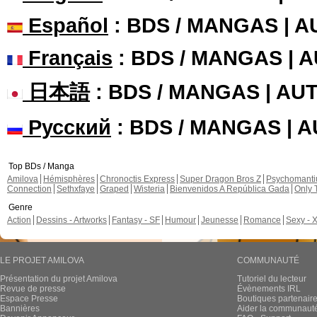
Español
: BDS / MANGAS | 
Français
: BDS / MANGAS | 
日本語
: BDS / MANGAS | A
Русский
: BDS / MANGAS | 
Top BDs / Manga
Amilova
Hémisphères
Chronoctis Express
Super Dragon Bros Z
Psychomant
Connection
Sethxfaye
Graped
Wisteria
Bienvenidos A República Gada
Only 
Genre
Action
Dessins - Artworks
Fantasy - SF
Humour
Jeunesse
Romance
Sexy - 
LE PROJET AMILOVA
COMMUNAUTÉ
Présentation du projet Amilova
Tutoriel du lecteur
Revue de presse
Évènements IRL
Espace Presse
Boutiques partenair
Bannières
Aider la communauté 