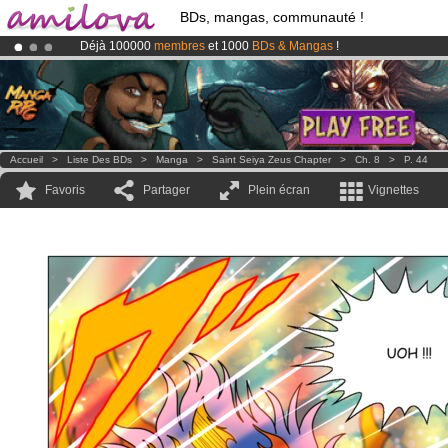
BDs, mangas, communauté !
Déjà 100000
membres
et 1000
BDs & Mangas
!
Abonnement premium: à partir de
3.95 euros
par mois !
Clique ici p
Le
Kickstarter Amilova est désormais lancé
!.
Accueil
>
Liste Des BDs
>
Manga
>
Saint Seiya Zeus Chapter
>
Ch. 8
>
P. 44
Favoris
Partager
Plein écran
Vignettes