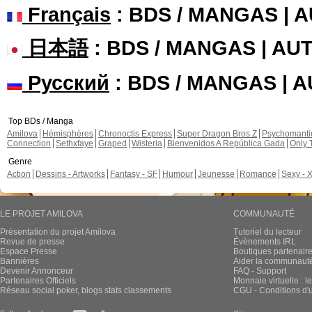
Français
: BDS / MANGAS | 
日本語
: BDS / MANGAS | A
Русский
: BDS / MANGAS | 
Top BDs / Manga
Amilova
Hémisphères
Chronoctis Express
Super Dragon Bros Z
Psychomant
Connection
Sethxfaye
Graped
Wisteria
Bienvenidos A República Gada
Only 
Genre
Action
Dessins - Artworks
Fantasy - SF
Humour
Jeunesse
Romance
Sexy - 
LE PROJET AMILOVA
COMMUNAUTÉ
Présentation du projet Amilova
Tutoriel du lecteur
Revue de presse
Évènements IRL
Espace Presse
Boutiques partenair
Bannières
Aider la communauté 
Devenir Annonceur
FAQ - Support
Partenaires Officiels
Monnaie virtuelle : l
Réseau social poker, blogs stats classements
CGU - Conditions d'ut