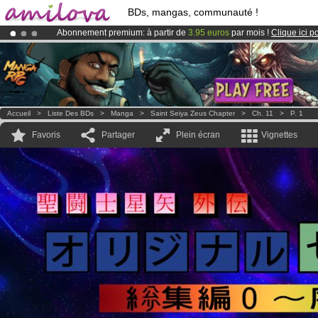
BDs, mangas, communauté !
Abonnement premium: à partir de
3.95 euros
par mois !
Clique ici p
Déjà 134393
membres
et 1208
BDs & Mangas
!
Le
Kickstarter Amilova est désormais lancé
!.
Accueil
>
Liste Des BDs
>
Manga
>
Saint Seiya Zeus Chapter
>
Ch. 11
>
P. 1
Favoris
Partager
Plein écran
Vignettes