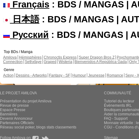
Français
: BDS / MANGAS | 
日本語
: BDS / MANGAS | A
Русский
: BDS / MANGAS | 
Top BDs / Manga
Amilova
Hémisphères
Chronoctis Express
Super Dragon Bros Z
Psychomant
Connection
Sethxfaye
Graped
Wisteria
Bienvenidos A República Gada
Only 
Genre
Action
Dessins - Artworks
Fantasy - SF
Humour
Jeunesse
Romance
Sexy - 
LE PROJET AMILOVA
COMMUNAUTÉ
Présentation du projet Amilova
Tutoriel du lecteur
Revue de presse
Évènements IRL
Espace Presse
Boutiques partenair
Bannières
Aider la communauté 
Devenir Annonceur
FAQ - Support
Partenaires Officiels
Monnaie virtuelle : l
Réseau social poker, blogs stats classements
CGU - Conditions d'ut
Follow Amilova on
Sitemap