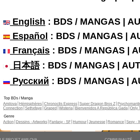
English
: BDS / MANGAS | 
Español
: BDS / MANGAS | 
Français
: BDS / MANGAS | 
日本語
: BDS / MANGAS | A
Русский
: BDS / MANGAS | 
Top BDs / Manga
Amilova
Hémisphères
Chronoctis Express
Super Dragon Bros Z
Psychomant
Connection
Sethxfaye
Graped
Wisteria
Bienvenidos A República Gada
Only 
Genre
Action
Dessins - Artworks
Fantasy - SF
Humour
Jeunesse
Romance
Sexy - 
LE PROJET AMILOVA
COMMUNAUTÉ