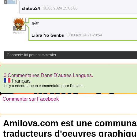
1
shitou24
30/03/2024 15:03:00
多谢
9
Auteur
Libra No Genbu
30/03/2024 21:28:54
Connecte-toi pour commenter
0 Commentaires Dans D'autres Langues.
Français
Il n'y a encore aucun commentaire pour l'instant.
Commenter sur Facebook
Amilova.com est une communauté
traducteurs d'oeuvres graphiqu