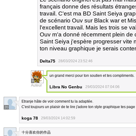
français donne des résultats étranges
travail. C'est ma BD Saint Seiya gra
de scénario Ouv sur Black war et Mi
l'excellent travail. Mais les trois se va
Ouv m'a donné récemment plein de 
Saint Seiya j'espère progresser vite ma
ton niveau graphique je serais content
Delta75
28/03/2024 23:52:46
un grand merci pour ton soutien et tes compliments.
9
Auteur
Libra No Genbu
29/03/2024 07:04:06
Etranje hâte de voir comment tu la adaptée.
C'est toujours un plaisir de te lire j'adore ton style graphique tes pa
20
koga 78
29/03/2024 14:02:59
十分喜欢你的作品