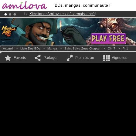
BDs, mangas, communauté !
Le
Kickstarter Amilova est désormais lancé
!.
Déjà 134393
membres
et 1208
BDs & Mangas
!
Abonnement premium: à partir de
3.95 euros
par mois !
Clique ici p
Accueil
>
Liste Des BDs
>
Manga
>
Saint Seiya Zeus Chapter
>
Ch. 7
>
P. 1
Favoris
Partager
Plein écran
Vignettes