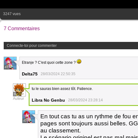
3247 vues
7 Commentaires
Connecte-toi pour commenter
Etranje ? C'est quoi cette zone ?
47
Delta75
28/03/2024 22:50:35
tu le sauras bien assez tôt. Patience.
9
Auteur
Libra No Genbu
28/03/2024 23:28:14
En tout cas tu as un rythme de fou e
47
pages sont toujours aussi belles. GG 
au classement.
Le scénario originel est pas mal mai