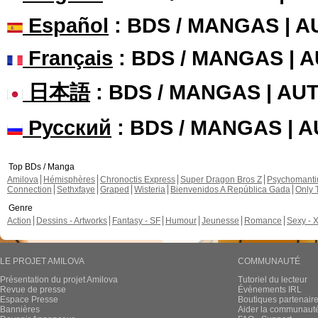
Español
: BDS / MANGAS | 
Français
: BDS / MANGAS | 
日本語
: BDS / MANGAS | A
Русский
: BDS / MANGAS | 
Top BDs / Manga
Amilova
Hémisphères
Chronoctis Express
Super Dragon Bros Z
Psychomant
Connection
Sethxfaye
Graped
Wisteria
Bienvenidos A República Gada
Only 
Genre
Action
Dessins - Artworks
Fantasy - SF
Humour
Jeunesse
Romance
Sexy - 
LE PROJET AMILOVA
COMMUNAUTÉ
Présentation du projet Amilova
Tutoriel du lecteur
Revue de presse
Évènements IRL
Espace Presse
Boutiques partenair
Bannières
Aider la communauté 