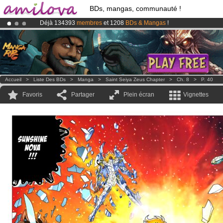
BDs, mangas, communauté !
Déjà 134393
membres
et 1208
BDs & Mangas
!
Abonnement premium: à partir de
3.95 euros
par mois !
Clique ici p
Le
Kickstarter Amilova est désormais lancé
!.
Accueil
>
Liste Des BDs
>
Manga
>
Saint Seiya Zeus Chapter
>
Ch. 8
>
P. 40
Favoris
Partager
Plein écran
Vignettes