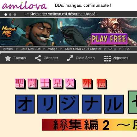
BDs, mangas, communauté !
Le
Kickstarter Amilova est désormais lancé
!.
Déjà 134393
membres
et 1208
BDs & Mangas
!
Abonnement premium: à partir de
3.95 euros
par mois !
Clique ici p
Accueil
>
Liste Des BDs
>
Manga
>
Saint Seiya Zeus Chapter
>
Ch. 8
>
P. 27
Favoris
Partager
Plein écran
Vignettes