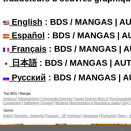
English
: BDS / MANGAS | 
Español
: BDS / MANGAS | 
Français
: BDS / MANGAS | 
日本語
: BDS / MANGAS | A
Русский
: BDS / MANGAS | 
Top BDs / Manga
Amilova
Hémisphères
Chronoctis Express
Super Dragon Bros Z
Psychomant
Connection
Sethxfaye
Graped
Wisteria
Bienvenidos A República Gada
Only 
Genre
Action
Dessins - Artworks
Fantasy - SF
Humour
Jeunesse
Romance
Sexy - 