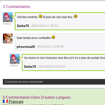
3 Commentaires
Ouf des renforts.
Et plus de ciel rose fluo.
47
Auteur
Delta75
08/12/2023 17:40:33
Sale temps pour combattre
39
phoentra20
09/12/2023 13:05:06
Au moins le ciel n'est plus rose fluo et il n'y a plus de portail 
47
Auteur
Delta75
09/12/2023 15:52:19
Connecte-toi pour commenter
0 Commentaires Dans D'autres Langues.
Français