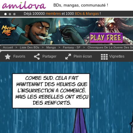
BDs, mangas, communauté !
Déjà 100000
membres
et 1000
BDs & Mangas
!
Abonnement premium: à partir de
3.95 euros
par mois !
Clique ici p
Le
Kickstarter Amilova est désormais lancé
!.
Accueil
>
Liste Des BDs
>
Manga
>
Fantasy - SF
>
Chroniques De La Guerre Des Si
Favoris
Partager
Plein écran
Vignettes