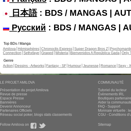
日本語
: BDS / MANGAS | A
Русский
: BDS / MANGAS | 
Top BDs / Manga
Amilova
Hémisphères
Chronoctis Express
Super Dragon Bros Z
Psychomant
Connection
Sethxfaye
Graped
Wisteria
Bienvenidos A República Gada
Only 
Genre
Action
Dessins - Artworks
Fantasy - SF
Humour
Jeunesse
Romance
Sexy - 
LE PROJET AMILOVA
COMMUNAUTÉ
Présentation du projet Amilova
Tutoriel du lecteur
Revue de presse
Évènements IRL
Espace Presse
Boutiques partenair
Bannières
Aider la communauté 
Devenir Annonceur
FAQ - Support
Partenaires Officiels
Monnaie virtuelle : l
Réseau social poker, blogs stats classements
CGU - Conditions d'ut
Follow Amilova on
Sitemap