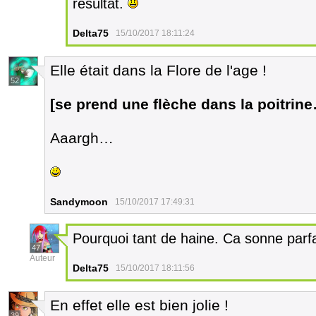
résultat.
Delta75
15/10/2017 18:11:24
Elle était dans la Flore de l'age !
52
[se prend une flèche dans la poitrin
Aaargh…
Sandymoon
15/10/2017 17:49:31
Pourquoi tant de haine. Ca sonne parf
47
Auteur
Delta75
15/10/2017 18:11:56
En effet elle est bien jolie !
39