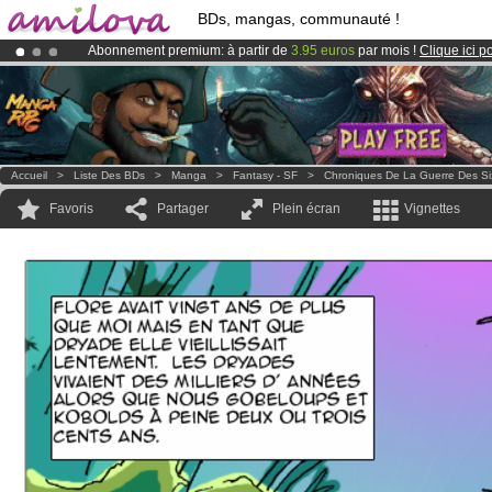
BDs, mangas, communauté !
Abonnement premium: à partir de
3.95 euros
par mois !
Clique ici p
Le
Kickstarter Amilova est désormais lancé
!.
Déjà 100000
membres
et 1000
BDs & Mangas
!
Accueil
>
Liste Des BDs
>
Manga
>
Fantasy - SF
>
Chroniques De La Guerre Des Si
Favoris
Partager
Plein écran
Vignettes