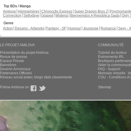
Top BDs / Manga
Amilova
Hémisphères
Chronoctis Express
Super Dragon Bros Z
Psychomant
Connection
Sethxfaye
Graped
Wisteria
Bienvenidos A República Gada
Only 
Genre
Action
Dessins - Artworks
Fantasy - SF
Humour
Jeunesse
Romance
Sexy - 
LE PROJET AMILOVA
COMMUNAUTÉ
Présentation du projet Amilova
Tutoriel du lecteur
Revue de presse
Évènements IRL
Espace Presse
Boutiques partenair
Bannières
Aider la communauté 
Devenir Annonceur
FAQ - Support
Partenaires Officiels
Monnaie virtuelle : l
Réseau social poker, blogs stats classements
CGU - Conditions d'ut
Follow Amilova on
Sitemap