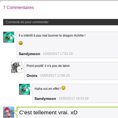
7 Commentaires
Connecte-toi pour commenter
Il a intérêt à pas mal tourner le dragon-Achille !
52
Sandymoon
15/05/2017 17:01:23
Point positif: il n'a pas de talon
14
Oniris
15/05/2017 17:06:25
Haha oui en effet !
52
Sandymoon
15/05/2017 19:53:30
C'est tellement vrai. xD
47