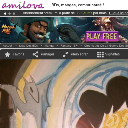
BDs, mangas, communauté !
Abonnement premium: à partir de
3.95 euros
par mois !
Clique ici p
Déjà 100000
membres
et 1000
BDs & Mangas
!
Le
Kickstarter Amilova est désormais lancé
!.
Accueil
>
Liste Des BDs
>
Manga
>
Fantasy - SF
>
Chroniques De La Guerre Des Si
Favoris
Partager
Plein écran
Vignettes