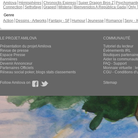
Amilova
Hémisphères
Chronoctis Express
Super Dragon Bros Z
Psychomant
Connection
Sethxfaye
Graped
Wisteria
Bienvenidos A República Gada
Only 
Genre
Action
Dessins - Artworks
Fantasy - SF
Humour
Jeunesse
Romance
Sexy - 
LE PROJET AMILOVA
COMMUNAUTÉ
Présentation du projet Amilova
Tutoriel du lecteur
Revue de presse
Évènements IRL
Espace Presse
Boutiques partenair
Bannières
Aider la communauté 
Devenir Annonceur
FAQ - Support
Partenaires Officiels
Monnaie virtuelle : l
Réseau social poker, blogs stats classements
CGU - Conditions d'ut
Follow Amilova on
Sitemap