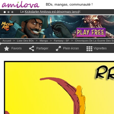
BDs, mangas, communauté !
Le
Kickstarter Amilova est désormais lancé
!.
Déjà 100000
membres
et 1000
BDs & Mangas
!
Abonnement premium: à partir de
3.95 euros
par mois !
Clique ici p
Accueil
>
Liste Des BDs
>
Manga
>
Fantasy - SF
>
Chroniques De La Guerre Des Si
Favoris
Partager
Plein écran
Vignettes