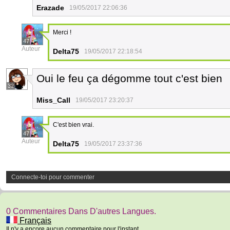
Erazade
19/05/2017 22:06:36
Merci !
47
Auteur
Delta75
19/05/2017 22:18:54
Oui le feu ça dégomme tout c'est bien
32
Miss_Call
19/05/2017 23:20:37
C'est bien vrai.
47
Auteur
Delta75
19/05/2017 23:37:36
Connecte-toi pour commenter
0 Commentaires Dans D'autres Langues.
Français
Il n'y a encore aucun commentaire pour l'instant.