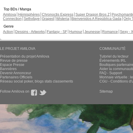
Top BDs / Manga
Amilova
Hémisphères
Chronoctis Express
Super Dragon Bros Z
Psychomant
Connection
Sethxfaye
Graped
Wisteria
Bienvenidos A República Gada
Only 
Genre
Action
Dessins - Artworks
Fantasy - SF
Humour
Jeunesse
Romance
Sexy - 
LE PROJET AMILOVA
COMMUNAUTÉ
Présentation du projet Amilova
Tutoriel du lecteur
Revue de presse
Évènements IRL
Espace Presse
Boutiques partenair
Bannières
Aider la communauté 
Devenir Annonceur
FAQ - Support
Partenaires Officiels
Monnaie virtuelle : l
Réseau social poker, blogs stats classements
CGU - Conditions d'ut
Follow Amilova on
Sitemap