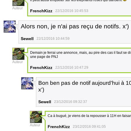
il peut aussi enquêter sur les éléphants roses qui dansent
32
Auteur
FrenchKizz
22/12/2016 10:45:53
Alors non, je n'ai pas reçu de notifs. x')
22
Sewell
22/12/2016 10:44:59
Demain je ferrai une annonce, mais, au pire des cas il faut se d
une page de PNJ
32
Auteur
FrenchKizz
22/12/2016 10:47:29
Bon ben pas de notif aujourd'hui à 1
22
x')
Sewell
23/12/2016 09:32:37
Ca à bugué, je viens de la repousser à 11H en faisan
32
Auteur
FrenchKizz
23/12/2016 09:41:05