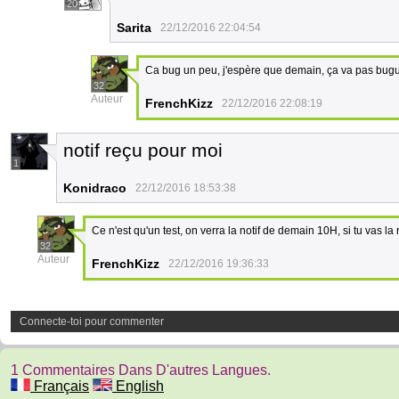
20
Sarita
22/12/2016 22:04:54
Ca bug un peu, j'espère que demain, ça va pas bug
32
Auteur
FrenchKizz
22/12/2016 22:08:19
notif reçu pour moi
1
Konidraco
22/12/2016 18:53:38
Ce n'est qu'un test, on verra la notif de demain 10H, si tu vas la
32
Auteur
FrenchKizz
22/12/2016 19:36:33
Connecte-toi pour commenter
1 Commentaires Dans D'autres Langues.
Français
English