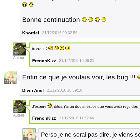
Bonne continuation
Khordel
21/12/2016 09:32:55
tu crois ?
32
Auteur
FrenchKizz
21/12/2016 10:06:21
Enfin ce que je voulais voir, les bug !!!
27
Divin Anel
21/12/2016 10:59:10
J'éspère
, dites, j'ai un doute, est ce que vous avez reçu des n
32
Auteur
FrenchKizz
21/12/2016 11:52:46
Perso je ne serai pas dire, je viens s
27