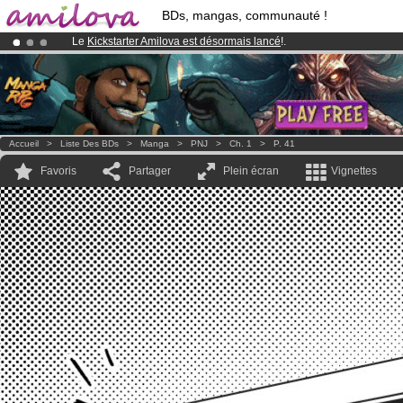
BDs, mangas, communauté !
Le
Kickstarter Amilova est désormais lancé
!.
Abonnement premium: à partir de
3.95 euros
par mois !
Clique ici p
Déjà 100000
membres
et 1000
BDs & Mangas
!
Accueil
>
Liste Des BDs
>
Manga
>
PNJ
>
Ch. 1
>
P. 41
Favoris
Partager
Plein écran
Vignettes