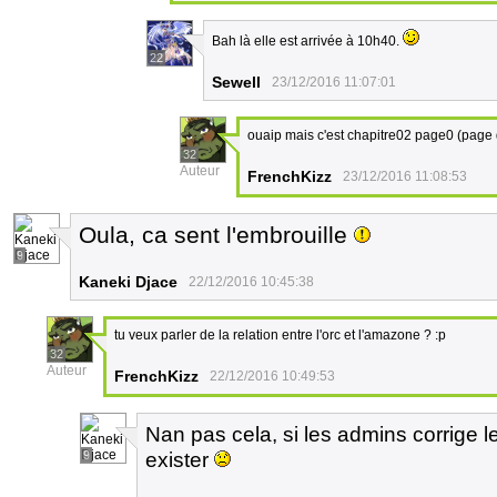
Bah là elle est arrivée à 10h40.
22
Sewell
23/12/2016 11:07:01
ouaip mais c'est chapitre02 page0 (page q
32
Auteur
FrenchKizz
23/12/2016 11:08:53
Oula, ca sent l'embrouille
9
Kaneki Djace
22/12/2016 10:45:38
tu veux parler de la relation entre l'orc et l'amazone ? :p
32
Auteur
FrenchKizz
22/12/2016 10:49:53
Nan pas cela, si les admins corrige l
exister
9