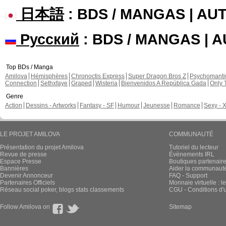
日本語
: BDS / MANGAS | A
Русский
: BDS / MANGAS | 
Top BDs / Manga
Amilova
Hémisphères
Chronoctis Express
Super Dragon Bros Z
Psychomant
Connection
Sethxfaye
Graped
Wisteria
Bienvenidos A República Gada
Only 
Genre
Action
Dessins - Artworks
Fantasy - SF
Humour
Jeunesse
Romance
Sexy - 
LE PROJET AMILOVA
COMMUNAUTÉ
Présentation du projet Amilova
Tutoriel du lecteur
Revue de presse
Évènements IRL
Espace Presse
Boutiques partenair
Bannières
Aider la communauté 
Devenir Annonceur
FAQ - Support
Partenaires Officiels
Monnaie virtuelle : l
Réseau social poker, blogs stats classements
CGU - Conditions d'ut
Follow Amilova on
Sitemap