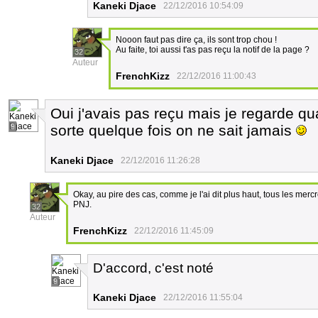
Kaneki Djace
22/12/2016 10:54:09
Nooon faut pas dire ça, ils sont trop chou !
Au faite, toi aussi t'as pas reçu la notif de la page ?
32
Auteur
FrenchKizz
22/12/2016 11:00:43
Oui j'avais pas reçu mais je regarde q
9
sorte quelque fois on ne sait jamais
Kaneki Djace
22/12/2016 11:26:28
Okay, au pire des cas, comme je l'ai dit plus haut, tous les mer
PNJ.
32
Auteur
FrenchKizz
22/12/2016 11:45:09
D'accord, c'est noté
9
Kaneki Djace
22/12/2016 11:55:04