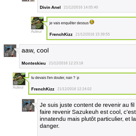
Divin Anel
21/12/2016 14:05:40
je vais enquêter dessus
32
Auteur
FrenchKizz
21/12/2016 15:39:55
aaw, cool
16
Monteskieu
21/12/2016 12:23:18
tu devais t'en douter, nan ? :p
32
Auteur
FrenchKizz
21/12/2016 12:24:02
Je suis juste content de revenir au f
16
faire revenir Sazukeuh est cool, c'es
innatendu mais plutôt particulier, e
danger.