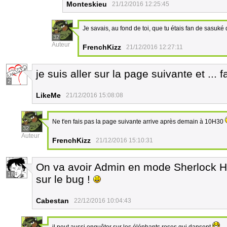
Monteskieu
21/12/2016 12:25:45
Je savais, au fond de toi, que tu étais fan de sasuké 
32
Auteur
FrenchKizz
21/12/2016 12:27:11
je suis aller sur la page suivante et ... 
2
LikeMe
21/12/2016 15:08:08
Ne t'en fais pas la page suivante arrive après demain à 10H30
32
Auteur
FrenchKizz
21/12/2016 15:10:31
On va avoir Admin en mode Sherlock H
18
sur le bug !
Cabestan
22/12/2016 10:04:43