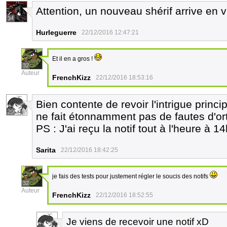
Attention, un nouveau shérif arrive en vi
34
Hurleguerre
22/12/2016 12:47:21
Et il en a gros !
32
Auteur
FrenchKizz
22/12/2016 18:53:16
Bien contente de revoir l'intrigue princi
20
ne fait étonnamment pas de fautes d'or
PS : J'ai reçu la notif tout à l'heure à 
Sarita
22/12/2016 18:42:25
je fais des tests pour justement régler le soucis des notifs
32
Auteur
FrenchKizz
22/12/2016 18:52:55
Je viens de recevoir une notif xD