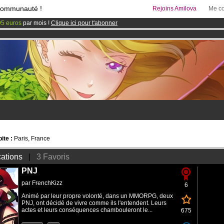
communauté !
Rejoins Amilova
Me co
95 euros
par mois !
Clique ici pour t'abonner
 lancé
!.
& Mangas
!
ite :
Paris, France
cations
|
3 Favoris
PNJ
par
FrenchKizz
6
Animé par leur propre volonté, dans un MMORPG, deux
PNJ, ont décidé de vivre comme ils l'entendent. Leurs
actes et leurs conséquences chambouleront le...
675