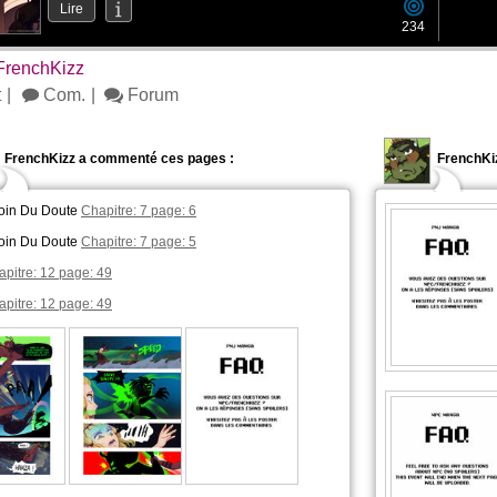
Lire
234
FrenchKizz
t
Com.
Forum
FrenchKizz a commenté ces pages :
FrenchKi
oin Du Doute
Chapitre: 7 page: 6
oin Du Doute
Chapitre: 7 page: 5
pitre: 12 page: 49
pitre: 12 page: 49