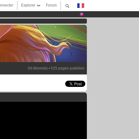
nnecter
Explorer
Forum
34 Abonnés • 525 pages publiées