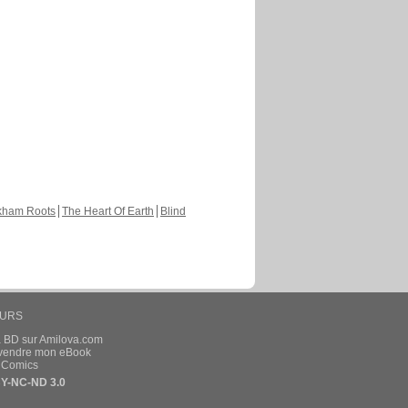
kham Roots
The Heart Of Earth
Blind
EURS
a BD sur Amilova.com
t vendre mon eBook
e Comics
Y-NC-ND 3.0