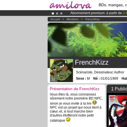
BDs, mangas, 
Abonnement premium: à partir de
3.
Le
Kickstarter Amilova est désormais
Accueil
>
Membres
>
FrenchKizz
Déjà 100000
membres
et 1000
BDs 
FrenchKizz
Scénariste, Dessinateur, Author
Sexe :
M
Né :
01/01/1989
Hab
32
Présentation de FrenchKizz
1 Publi
Vous êtes là, vous connaissez
sûrement notre première BD NPC,
sinon je vous invite à la lire
NPC est un projet qui nous tient à
cœur, et, si tout marche bien
d'autres étofferont notre petit
catalogue