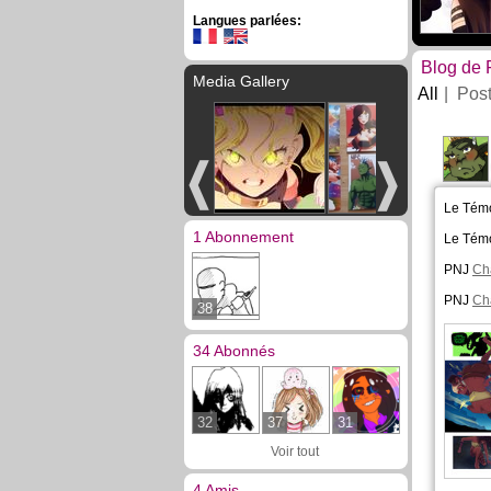
Langues parlées:
Blog de 
Media Gallery
All
Pos
Le Tém
1 Abonnement
Le Tém
PNJ
Cha
PNJ
Cha
38
34 Abonnés
32
37
31
Voir tout
4 Amis