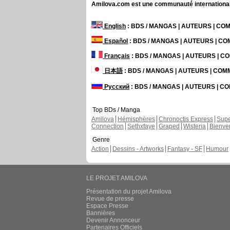
Amilova.com est une communauté internationale 
English
: BDS / MANGAS | AUTEURS | C
Español
: BDS / MANGAS | AUTEURS | C
Français
: BDS / MANGAS | AUTEURS | 
日本語
: BDS / MANGAS | AUTEURS | CO
Русский
: BDS / MANGAS | AUTEURS | 
Top BDs / Manga
Amilova
Hémisphères
Chronoctis Express
Supe
Connection
Sethxfaye
Graped
Wisteria
Bienve
Genre
Action
Dessins - Artworks
Fantasy - SF
Humour
LE PROJET AMILOVA
Présentation du projet Amilova
Revue de presse
Espace Presse
Bannières
Devenir Annonceur
Partenaires Officiels