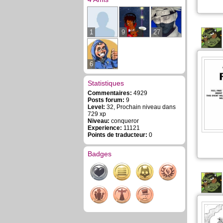
1
9
27
6
Statistiques
Commentaires:
4929
Posts forum:
9
Level:
32, Prochain niveau dans
729 xp
Niveau:
conqueror
Experience:
11121
Points de traducteur:
0
Badges