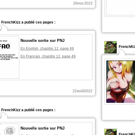
20nov.2023
FrenchKizz a publié ces pages :
Nouvelle sortie sur PNJ
FrenchKiz
En English, chapitre 12, page 49
En Français, chapitre 12, page 49
22août2022
FrenchKizz a publié ces pages :
Nouvelle sortie sur PNJ
FrenchKiz