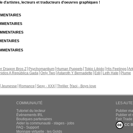
d'artistes, lecteurs et traducteurs d'oeuvres graphiques !
OMMENTAIRES
OMMENTAIRES
COMMENTAIRES
MMENTAIRES
COMMENTAIRES
r Dragon Bros Z
Psychomantium
Human Puppets
Tokio Libido
His Feelings
Ar
nidos A República Gada
Only Two
Astaroth Y Bernadette
Edil
Leth Hate
Plume
Jeunesse
Romance
Sexy - XXX
Thriller
Yaoi - Boys love
COMMUNAUTÉ
LES AUT
Tutoriel du lecteur
Publier m
Évènements IRL
Publier e
Boutiques partenaires
Fair Trad
Aider la communauté - stages - jobs
CC B
FAQ - Support
Monnaie virtuelle : les Golds