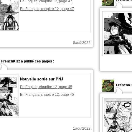
En English, chapitre 12, page 47
En Français, chapitre 12, page 47
8août2022
FrenchKizz a publié ces pages :
Nouvelle sortie sur PNJ
FrenchKiz
En English, chapitre 12, page 45
En Français, chapitre 12, page 45
1août2022