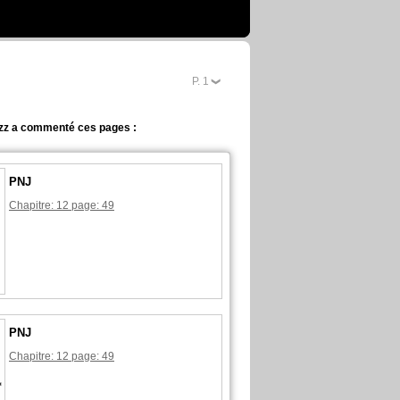
P.
1
zz a commenté ces pages :
PNJ
Chapitre: 12 page: 49
PNJ
Chapitre: 12 page: 49