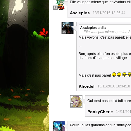
Elle vaut pas mieux que les Avatars ell
33
Asclepios
13/11/2016 18:26:44
Asclepios
a dit:
Elle vaut pas mieux que les Av
45
Mais voyons, c'est pas pareil: ell
...
Bon, après elle s'en est de plus 
chances d'attaquer son village...
...
Mais c'est pas pareil
Khordel
13/11/2016 18:34:18
Oui c'est pas tout à fait pare
8
PookyCherie
14/11/20
Pourquoi les gobelins ont un smiley c
30