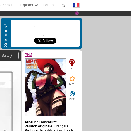
nnecter
Explorer
Forum
Suis-nous !
PNJ
Suiv.
5
675
238
Auteur :
FrenchKizz
Version originale:
Français
Rythme de publication:
Lundi,