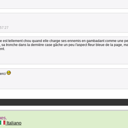
:57:27
 elle est tellement chou quand elle charge ses ennemis en gambadant comme une pe
, sa tronche dans la dernière case gâche un peu l'aspect fleur bleue de la page, m
ent.
erci
ues.
Italiano