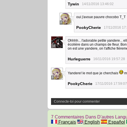
Tywin
14/11/2016 13:46:02
oui j'avoue pauvre chocobo T_T
8
PookyCherie
17/11/2016 17
Ohhhh... l'adorable petite yandere...
écolière dans un champs de fleur. Bon
34
on est une yandere, on l'affiche fièrem
Hurleguerre
16/11/2016 19:57:28
Yandere! le mot que je cherchais
m
8
PookyCherie
17/11/2016 17:59:07
Connecte-toi pour commenter
7 Commentaires Dans D'autres Lang
Français
English
Español