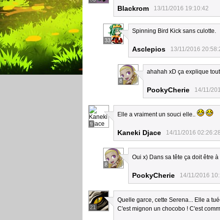
Blackrom
13/11/2016 19:10:42
Spinning Bird Kick sans culotte.
33
Asclepios
13/11/2016 20:58:
ahahah xD ça explique tout
8
PookyCherie
14/11/20
Elle a vraiment un souci elle..
9
Kaneki Djace
14/11/2016 02:26:2
Oui x) Dans sa tête ça doit être
8
PookyCherie
14/11/2016 10
Quelle garce, cette Serena... Elle a t
21
C'est mignon un chocobo ! C'est comme