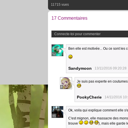
11715 vues
17 Commentaires
Connecte-toi pour commenter
Ben elle est motivée... Ou ce sont les
52
Sandymoon
13/11/2016 09:20:28
Je suis pas experte en coutumes
8
PookyCherie
14/11/2016 10
Ok, voila qui explique comment elle s'es
45
C'est mignon, elle massacre des monst
trouve
), mais elle garde 