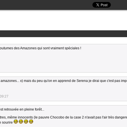
 coutumes des Amazones qui sont vraiment spéciales !
 amazones... x) mais du peu qu'on en apprend de Serena je dirai que c'est pas im
:09:27
t retrouvée en pleine forêt...
res, même innocents (le pauvre Chocobo de la case 2 n'avait pas l'air très danger
le sourire