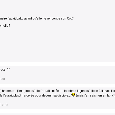
onstre l'avait battu avant qu'elle ne rencontre son Orc?
femelle?
ucs. ^^
9:30
 hmmmm... j'imagine qu'elle l'aurait collée de la même façon qu'elle le fait avec l'o
le l'aurait plutôt harcelée pour devenir sa disciple...
(mais j'en sais rien en fait x)
:04:10