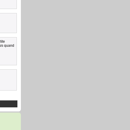
tite
ais quand