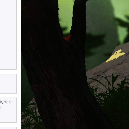
rc, mais
)