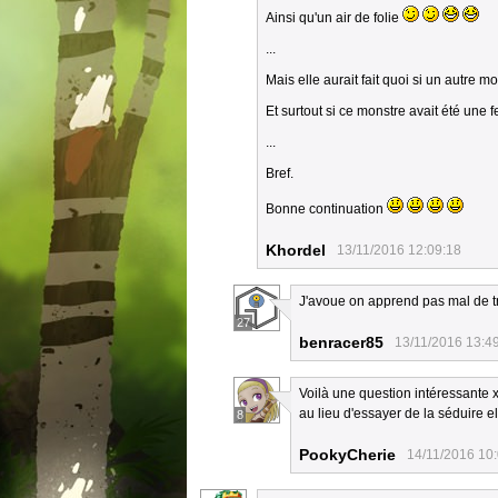
Ainsi qu'un air de folie
...
Mais elle aurait fait quoi si un autre m
Et surtout si ce monstre avait été une 
...
Bref.
Bonne continuation
Khordel
13/11/2016 12:09:18
J'avoue on apprend pas mal de tr
27
benracer85
13/11/2016 13:4
Voilà une question intéressante x)
au lieu d'essayer de la séduire el
8
PookyCherie
14/11/2016 10