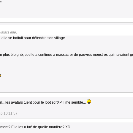
e.
atars elle.
e elle se battait pour défendre son village.
en plus éloigné, et elle a continué a massacrer de pauvres monstres qui n'avaient 
il... les avatars tuent pour le loot et l'XP il me semble...
16 10:11:57
ontent? Elle les a tué de quelle manière? XD