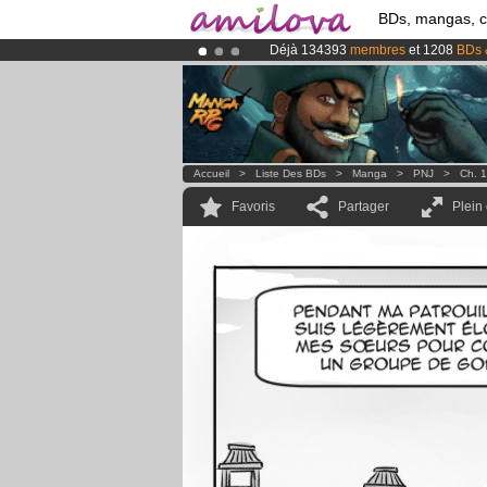
BDs, mangas, 
Déjà 134393
membres
et 1208
BDs 
Le
Kickstarter Amilova est désormais
Abonnement premium: à partir de
3.
Accueil
>
Liste Des BDs
>
Manga
>
PNJ
>
Ch. 1
Favoris
Partager
Plein