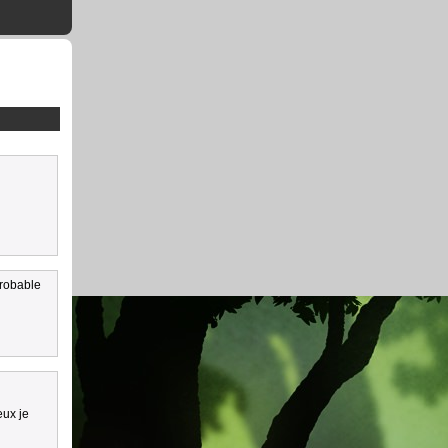
probable
eux je