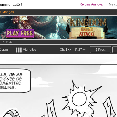
communauté !
Rejoins Amilova
Me co
& Mangas
!
 lancé
!.
95 euros
par mois !
Clique ici pour t'abonner
>
P. 27
 écran
Vignettes
Ch. 1
P. 27
Préc.