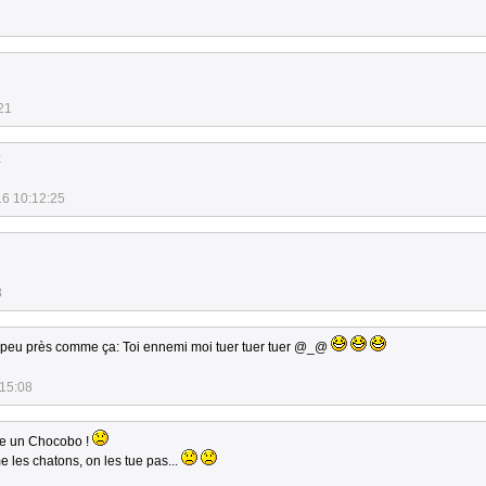
21
16 10:12:25
8
 à peu près comme ça: Toi ennemi moi tuer tuer tuer @_@
:15:08
uée un Chocobo !
 les chatons, on les tue pas...