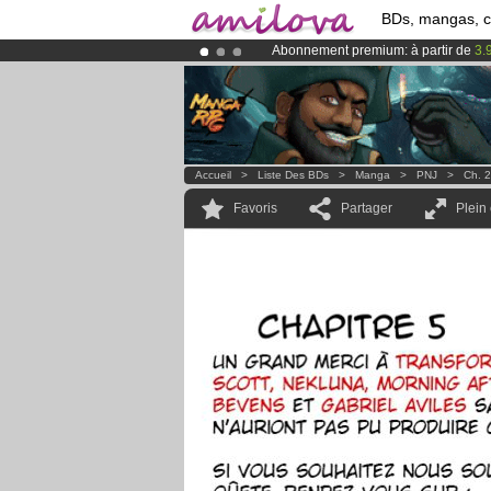
BDs, mangas, 
Abonnement premium: à partir de
3.
Le
Kickstarter Amilova est désormais
Déjà 134393
membres
et 1208
BDs 
Accueil
>
Liste Des BDs
>
Manga
>
PNJ
>
Ch. 2
Favoris
Partager
Plein