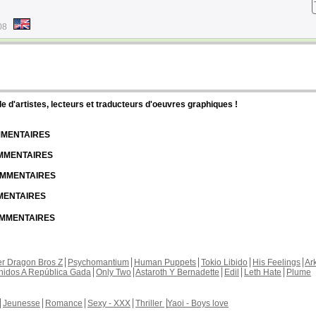
08
d'artistes, lecteurs et traducteurs d'oeuvres graphiques !
OMMENTAIRES
OMMENTAIRES
COMMENTAIRES
MMENTAIRES
COMMENTAIRES
r Dragon Bros Z
Psychomantium
Human Puppets
Tokio Libido
His Feelings
Ar
nidos A República Gada
Only Two
Astaroth Y Bernadette
Edil
Leth Hate
Plume
Jeunesse
Romance
Sexy - XXX
Thriller
Yaoi - Boys love