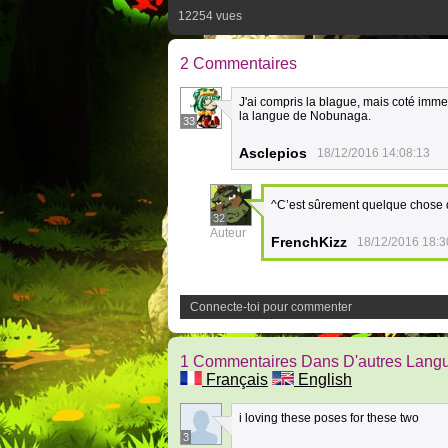
12254 vues
2 Commentaires
J'ai compris la blague, mais coté imme
la langue de Nobunaga.
33
Asclepios
18/12/2016 14:08:13
^C’est sûrement quelque chose 
32
Auteur
FrenchKizz
18/12/2016 18:3
Connecte-toi pour commenter
1 Commentaires Dans D'autres Lang
Français
English
i loving these poses for these two
3