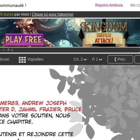
communauté !
Rejoins Amilova
Me co
95 euros
par mois !
Clique ici pour t'abonner
 lancé
!.
& Mangas
!
>
P. 1
 écran
Vignettes
Ch. 2
P. 1
Préc.