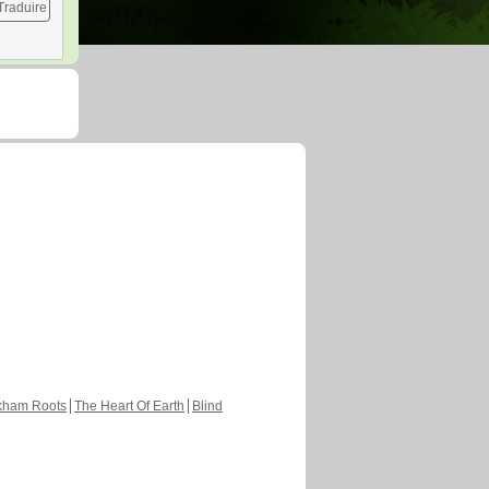
Traduire
kham Roots
The Heart Of Earth
Blind