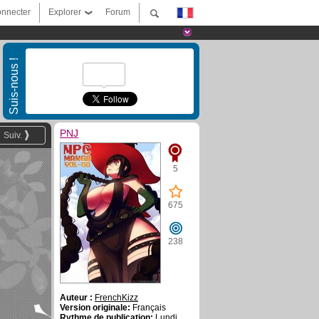
nnecter
Explorer
Forum
Suis-nous !
PNJ
Suiv.
5
675
238
Auteur :
FrenchKizz
Version originale:
Français
Rythme de publication:
Lundi,