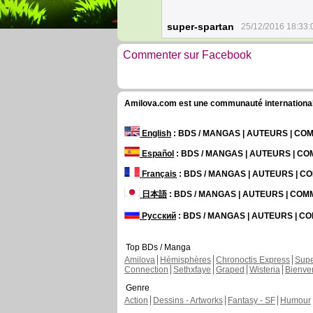
super-spartan
25/12/2016 18:33:
Commenter sur Facebook
Amilova.com est une communauté internationale 
English
: BDS / MANGAS | AUTEURS | C
Español
: BDS / MANGAS | AUTEURS | C
Français
: BDS / MANGAS | AUTEURS | 
日本語
: BDS / MANGAS | AUTEURS | CO
Русский
: BDS / MANGAS | AUTEURS | 
Top BDs / Manga
Amilova
Hémisphères
Chronoctis Express
Supe
Connection
Sethxfaye
Graped
Wisteria
Bienve
Genre
Action
Dessins - Artworks
Fantasy - SF
Humour