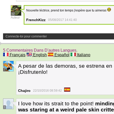
Nouvelle léctrice, prend ton temps j'espère que tu aimeras
32
Auteur
FrenchKizz
05/08/2017 14:41:40
Connecte-toi pour commenter
5 Commentaires Dans D'autres Langues.
Français
English
Español
Italiano
A pesar de las demoras, se estrena en
7
¡Disfrutenlo!
Chajiro
22/10/2016 08:59:42
I love how its strait to the point!
mindin
1
was staring at a weird pale skin critte