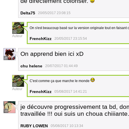
de directement coloriser.
Delta75
20/05/2017 23:08:15
On s'est beaucoup basé sur la version originale tout en faisant
32
Auteur
FrenchKizz
20/05/2017 23:15:54
On apprend bien ici xD
28
chu helene
20/07/2017 01:44:49
C'est comme ça que marche le monde
32
Auteur
FrenchKizz
05/08/2017 14:41:21
je découvre progressivement ta bd, do
26
travaillée !!! oui suis un choua chiiiante.
RUBY LOWEN
05/08/2017 10:13:34