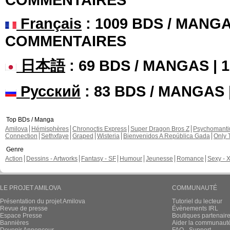
Français
: 1009 BDS / MANGA
COMMENTAIRES
日本語
: 69 BDS / MANGAS |
Русский
: 83 BDS / MANGAS
Top BDs / Manga
Amilova
Hémisphères
Chronoctis Express
Super Dragon Bros Z
Psychomant
Connection
Sethxfaye
Graped
Wisteria
Bienvenidos A República Gada
Only 
Genre
Action
Dessins - Artworks
Fantasy - SF
Humour
Jeunesse
Romance
Sexy - 
LE PROJET AMILOVA
COMMUNAUTÉ
Présentation du projet Amilova
Tutoriel du lecteur
Revue de presse
Évènements IRL
Espace Presse
Boutiques partenair
Bannières
Aider la communauté 