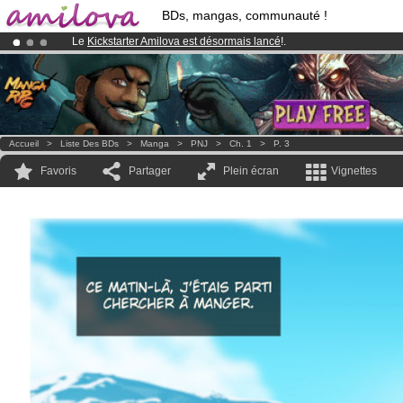
BDs, mangas, communauté !
Le
Kickstarter Amilova est désormais lancé
!.
Abonnement premium: à partir de
3.95 euros
par mois !
Clique ici p
Déjà 100000
membres
et 1000
BDs & Mangas
!
Accueil
>
Liste Des BDs
>
Manga
>
PNJ
>
Ch. 1
>
P. 3
Favoris
Partager
Plein écran
Vignettes