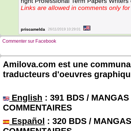
right Professional Term Papers Writers 
Links are allowed in comments only f
priscamelda
26/11/2019 10:29:01
Commenter sur Facebook
Amilova.com est une communauté
traducteurs d'oeuvres graphiqu
English
: 391 BDS / MANGAS 
COMMENTAIRES
Español
: 320 BDS / MANGAS 
COMMENTAIRES