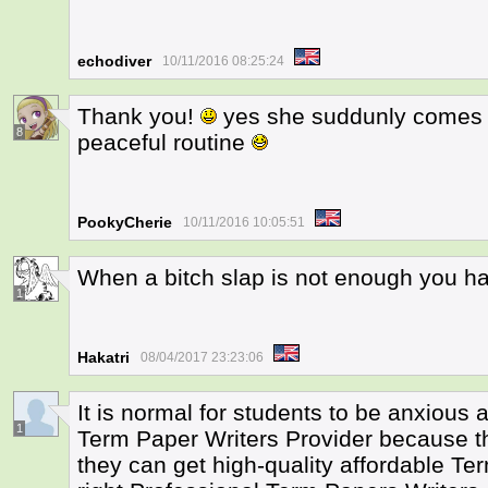
echodiver
10/11/2016 08:25:24
Thank you!
yes she suddunly comes f
8
peaceful routine
PookyCherie
10/11/2016 10:05:51
When a bitch slap is not enough you ha
1
Hakatri
08/04/2017 23:23:06
It is normal for students to be anxious 
1
Term Paper Writers Provider because t
they can get high-quality affordable Te