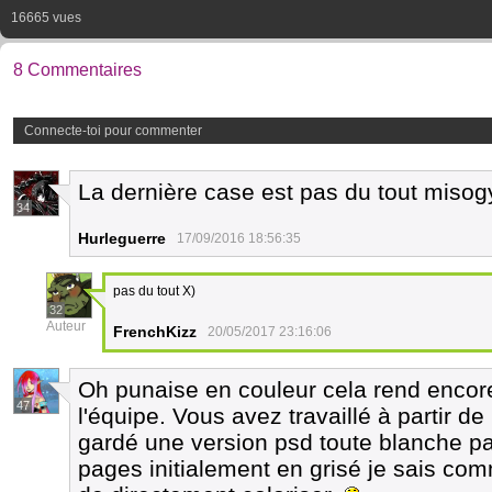
16665 vues
8 Commentaires
Connecte-toi pour commenter
La dernière case est pas du tout misog
34
Hurleguerre
17/09/2016 18:56:35
pas du tout X)
32
Auteur
FrenchKizz
20/05/2017 23:16:06
Oh punaise en couleur cela rend encor
47
l'équipe. Vous avez travaillé à partir d
gardé une version psd toute blanche pa
pages initialement en grisé je sais comme