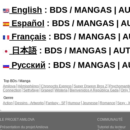
English
: BDS / MANGAS | 
Español
: BDS / MANGAS | 
Français
: BDS / MANGAS | 
日本語
: BDS / MANGAS | A
Русский
: BDS / MANGAS | 
Top BDs / Manga
Amilova
Hémisphères
Chronoctis Express
Super Dragon Bros Z
Psychomant
Connection
Sethxfaye
Graped
Wisteria
Bienvenidos A República Gada
Only 
Genre
Action
Dessins - Artworks
Fantasy - SF
Humour
Jeunesse
Romance
Sexy - 
LE PROJET AMILOVA
COMMUNAUTÉ
Présentation du projet Amilova
Tutoriel du lecteur