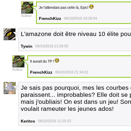
Je l'attendais pas celle là, Epic!
32
Auteur
FrenchKizz
06/10/2016 19:29:04
L'amazone doit être niveau 10 élite pour
21
Tywin
06/10/2016 21:00:50
Il aurait du TP !
32
Auteur
FrenchKizz
06/10/2016 21:34:01
Je sais pas pourquoi, mes les courbes
27
paraissent... improbables? Elle doit se
mais j'oubliais! On est dans un jeu! Son
voulait rameuter les jeunes ados!
Keritos
08/10/2016 12:25:53