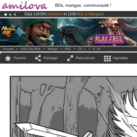
BDs, mangas, communauté !
Déjà 134393
membres
et 1208
BDs & Mangas
!
Le
Kickstarter Amilova est désormais lancé
!.
Abonnement premium: à partir de
3.95 euros
par mois !
Clique ici p
Accueil
>
Liste Des BDs
>
Manga
>
PNJ
>
Ch. 1
>
P. 16
Favoris
Partager
Plein écran
Vignettes