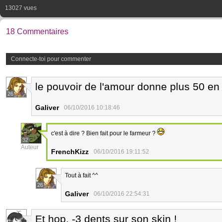
13027 vues
18 Commentaires
Connecte-toi pour commenter
le pouvoir de l'amour donne plus 50 en 
26
Galiver
06/10/2016 10:18:46
c'est à dire ? Bien fait pour le farmeur ?
32
Auteur
FrenchKizz
06/10/2016 19:11:52
Tout à fait ^^
26
Galiver
06/10/2016 22:54:31
Et hop, -3 dents sur son skin !