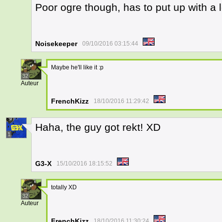
Poor ogre though, has to put up with a lo
Noisekeeper
09/10/2016 03:15:44
Maybe he'll like it :p
32
Auteur
FrenchKizz
18/10/2016 11:29:42
Haha, the guy got rekt! XD
1
G3-X
15/10/2016 18:15:52
totally XD
32
Auteur
FrenchKizz
18/10/2016 11:30:24