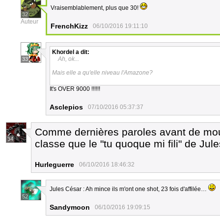
Vraisemblablement, plus que 30!
32
Auteur
FrenchKizz
06/10/2016 19:11:10
Khordel
a dit:
Ah, ok...
33
Mais elle a qu'elle niveau l'Amazone?
It's OVER 9000 !!!!!!
Asclepios
07/10/2016 05:37:37
Comme dernières paroles avant de mou
34
classe que le "tu quoque mi fili" de Jul
Hurleguerre
06/10/2016 18:46:32
Jules César : Ah mince ils m'ont one shot, 23 fois d'affilée…
52
Sandymoon
06/10/2016 19:09:15