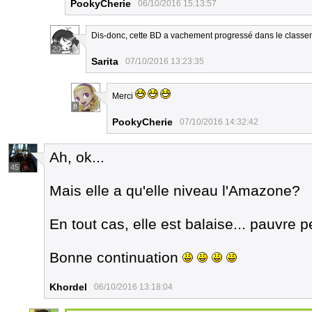
PookyCherie
06/10/2016 15:13:57
Dis-donc, cette BD a vachement progressé dans le classeme
20
Sarita
07/10/2016 13:23:35
Merci
8
PookyCherie
07/10/2016 14:32:42
Ah, ok...
45
Mais elle a qu'elle niveau l'Amazone?
En tout cas, elle est balaise... pauvre p
Bonne continuation
Khordel
06/10/2016 13:18:04