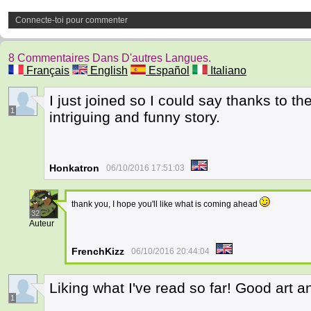
Connecte-toi pour commenter
8 Commentaires Dans D'autres Langues.
Français
English
Español
Italiano
I just joined so I could say thanks to the
1
intriguing and funny story.
Honkatron
06/10/2016 17:51:03
thank you, I hope you'll like what is coming ahead
32
Auteur
FrenchKizz
06/10/2016 20:44:04
Liking what I've read so far! Good art a
1