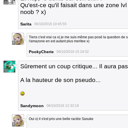
20
Qu'est-ce qu'il faisait dans une zone lvl
noob ? x)
Sarita
06/10/2016 10:45:55
Tiens c'est vrai ca x) je me suis même pas posé la question de savoi
l'amazone en est autant plus meritee x)
8
PookyCherie
06/10/2016 15:19:32
Sûrement un coup critique... Il aura pas 
52
A la hauteur de son pseudo...
Sandymoon
06/10/2016 12:33:19
Oui x) il s'est pris une belle raclée Sasuke
8