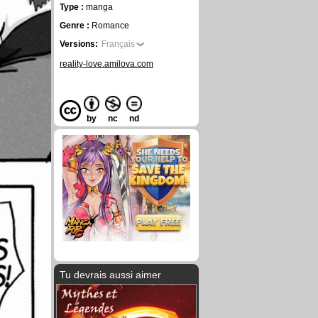
Type :
manga
Genre :
Romance
Versions:
Français
reality-love.amilova.com
by
nc
nd
Tu devrais aussi aimer