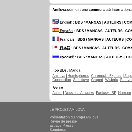
Amilova.com est une communauté internationale 
English
: BDS / MANGAS | AUTEURS | C
Español
: BDS / MANGAS | AUTEURS | C
Français
: BDS / MANGAS | AUTEURS | 
日本語
: BDS / MANGAS | AUTEURS | CO
Русский
: BDS / MANGAS | AUTEURS | 
Top BDs / Manga
Amilova
Hémisphères
Chronoctis Express
Supe
Connection
Sethxfaye
Graped
Wisteria
Bienve
Genre
Action
Dessins - Artworks
Fantasy - SF
Humour
LE PROJET AMILOVA
Présentation du projet Amilova
Revue de presse
Espace Presse
Bannières