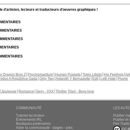
d'artistes, lecteurs et traducteurs d'oeuvres graphiques !
OMMENTAIRES
OMMENTAIRES
COMMENTAIRES
MMENTAIRES
COMMENTAIRES
r Dragon Bros Z
Psychomantium
Human Puppets
Tokio Libido
His Feelings
Ar
nidos A República Gada
Only Two
Astaroth Y Bernadette
Edil
Leth Hate
Plume
Jeunesse
Romance
Sexy - XXX
Thriller
Yaoi - Boys love
COMMUNAUTÉ
LES AUT
Tutoriel du lecteur
Publier m
Évènements IRL
Publier e
Boutiques partenaires
Fair Trad
Aider la communauté - stages - jobs
CC B