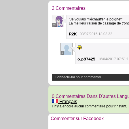
2 Commentaires
"Je voulais m'échauffer le poignet"
La meilleur raison de cassage de tron
40
R2K
03/07/2016 18:03:32
1
o.p97425
18/04/2017 07:51:
Connecte-toi pour commenter
0 Commentaires Dans D'autres Lang
Français
Il n'y a encore aucun commentaire pour l'instant.
Commenter sur Facebook