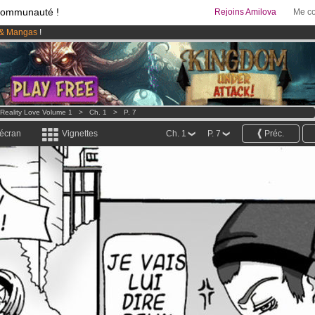
communauté !
Rejoins Amilova
Me co
& Mangas
!
95 euros
par mois !
Clique ici pour t'abonner
 lancé
!.
Reality Love Volume 1
>
Ch. 1
>
P. 7
 écran
Vignettes
Ch. 1
P. 7
Préc.