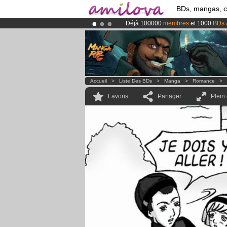
BDs, mangas, 
Déjà 100000
membres
et 1000
BDs 
Abonnement premium: à partir de
3.
Le
Kickstarter Amilova est désormais
Accueil
>
Liste Des BDs
>
Manga
>
Romance
>
Favoris
Partager
Plein