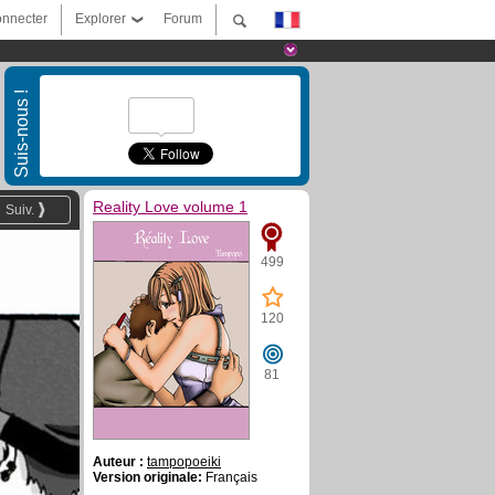
nnecter
Explorer
Forum
Suis-nous !
Reality Love volume 1
Suiv.
499
120
81
Auteur :
tampopoeiki
Version originale:
Français