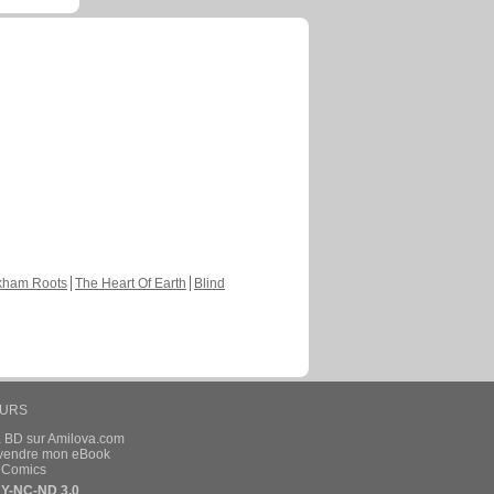
kham Roots
The Heart Of Earth
Blind
EURS
a BD sur Amilova.com
t vendre mon eBook
e Comics
Y-NC-ND 3.0