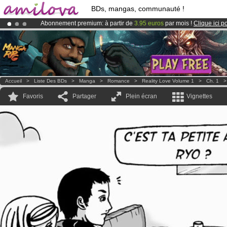
BDs, mangas, communauté !
Abonnement premium: à partir de
3.95 euros
par mois !
Clique ici p
Le
Kickstarter Amilova est désormais lancé
!.
Déjà 134393
membres
et 1208
BDs & Mangas
!
Accueil
>
Liste Des BDs
>
Manga
>
Romance
>
Reality Love Volume 1
>
Ch. 1
Favoris
Partager
Plein écran
Vignettes