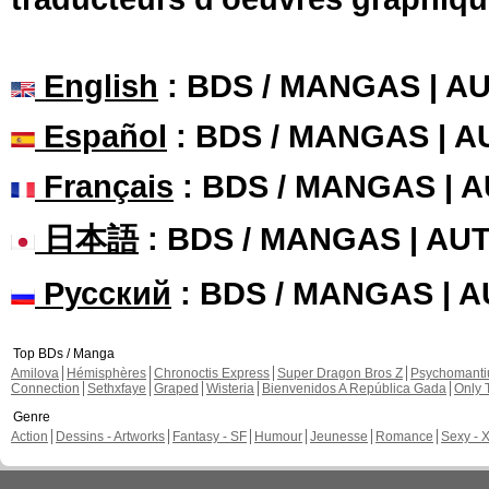
English
: BDS / MANGAS | 
Español
: BDS / MANGAS | 
Français
: BDS / MANGAS | 
日本語
: BDS / MANGAS | A
Русский
: BDS / MANGAS | 
Top BDs / Manga
Amilova
Hémisphères
Chronoctis Express
Super Dragon Bros Z
Psychomant
Connection
Sethxfaye
Graped
Wisteria
Bienvenidos A República Gada
Only 
Genre
Action
Dessins - Artworks
Fantasy - SF
Humour
Jeunesse
Romance
Sexy - 