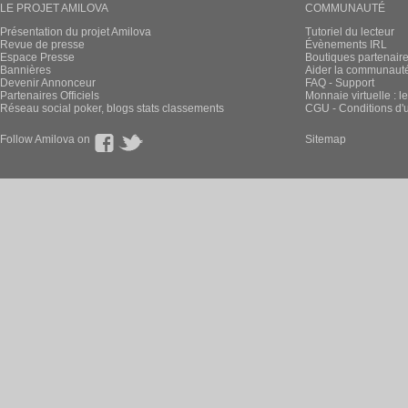
LE PROJET AMILOVA
COMMUNAUTÉ
Présentation du projet Amilova
Tutoriel du lecteur
Revue de presse
Évènements IRL
Espace Presse
Boutiques partenair
Bannières
Aider la communauté 
Devenir Annonceur
FAQ - Support
Partenaires Officiels
Monnaie virtuelle : l
Réseau social poker, blogs stats classements
CGU - Conditions d'ut
Follow Amilova on
Sitemap