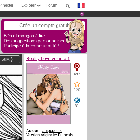
nnecter
Explorer
Forum
Crée un compte gratuit
BDs et mangas à lire
Des suggestions personnalisées !
Participe à la communauté !
Reality Love volume 1
Suiv.
497
120
81
Auteur :
tampopoeiki
Version originale:
Français