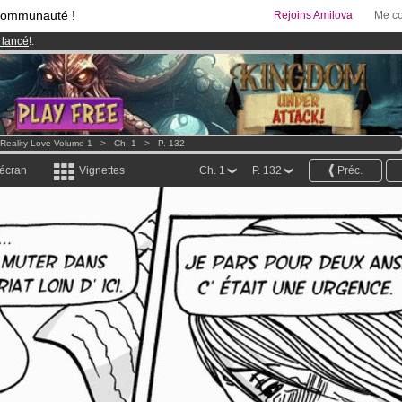
communauté !
Rejoins Amilova
Me co
 lancé
!.
95 euros
par mois !
Clique ici pour t'abonner
& Mangas
!
Reality Love Volume 1
>
Ch. 1
>
P. 132
 écran
Vignettes
Ch. 1
P. 132
Préc.