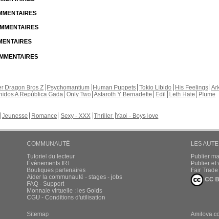
OMMENTAIRES
COMMENTAIRES
MMENTAIRES
COMMENTAIRES
r Dragon Bros Z
Psychomantium
Human Puppets
Tokio Libido
His Feelings
Ar
nidos A República Gada
Only Two
Astaroth Y Bernadette
Edil
Leth Hate
Plume
Jeunesse
Romance
Sexy - XXX
Thriller
Yaoi - Boys love
COMMUNAUTÉ
LES AUT
Tutoriel du lecteur
Publier m
Évènements IRL
Publier e
Boutiques partenaires
Fair Trad
Aider la communauté - stages - jobs
CC B
FAQ - Support
Monnaie virtuelle : les Golds
CGU - Conditions d'utilisation
Sitemap
Amilova.c