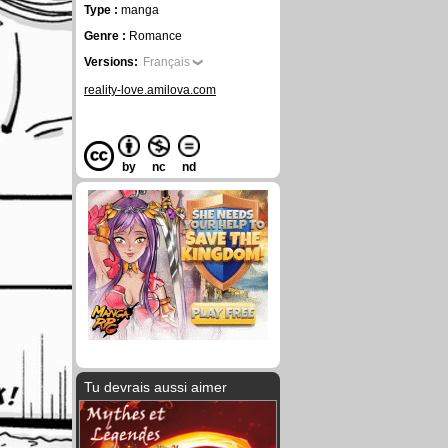
Type :
manga
Genre :
Romance
Versions:
Français
reality-love.amilova.com
by
nc
nd
Tu devrais aussi aimer