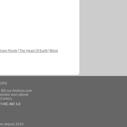
kham Roots
The Heart Of Earth
Blind
EURS
a BD sur Amilova.com
t vendre mon eBook
e Comics
Y-NC-ND 3.0
om depuis 2010