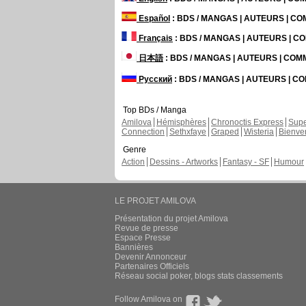
Español
: BDS / MANGAS | AUTEURS | C
Français
: BDS / MANGAS | AUTEURS | 
日本語
: BDS / MANGAS | AUTEURS | CO
Русский
: BDS / MANGAS | AUTEURS | 
Top BDs / Manga
Amilova
Hémisphères
Chronoctis Express
Supe
Connection
Sethxfaye
Graped
Wisteria
Bienve
Genre
Action
Dessins - Artworks
Fantasy - SF
Humour
LE PROJET AMILOVA
Présentation du projet Amilova
Revue de presse
Espace Presse
Bannières
Devenir Annonceur
Partenaires Officiels
Réseau social poker, blogs stats classements
Follow Amilova on