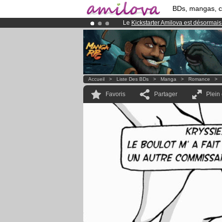
BDs, mangas, 
Le
Kickstarter Amilova est désormais
Abonnement premium: à partir de
3.
Déjà 134393
membres
et 1208
BDs 
Accueil
>
Liste Des BDs
>
Manga
>
Romance
>
Favoris
Partager
Plein