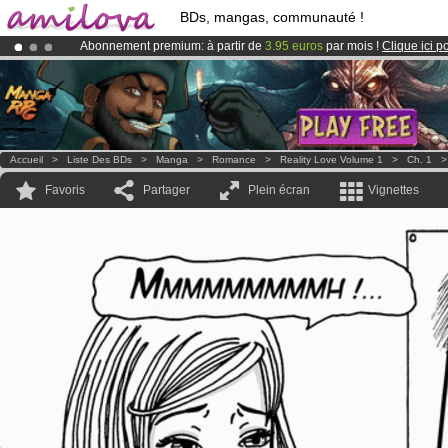
BDs, mangas, communauté !
Abonnement premium: à partir de
3.95 euros
par mois !
Clique ici p
Déjà 100000
membres
et 1000
BDs & Mangas
!
Le
Kickstarter Amilova est désormais lancé
!.
Accueil
>
Liste Des BDs
>
Manga
>
Romance
>
Reality Love Volume 1
>
Ch. 1
Favoris
Partager
Plein écran
Vignettes