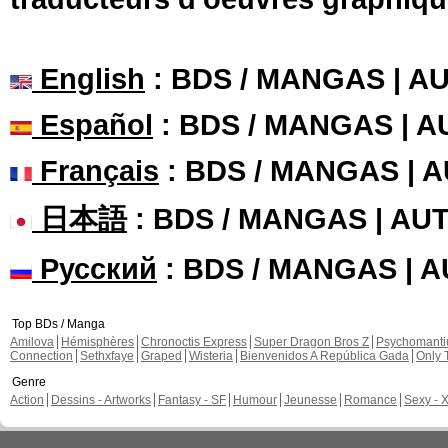
English
: BDS / MANGAS | 
Español
: BDS / MANGAS | 
Français
: BDS / MANGAS | 
日本語
: BDS / MANGAS | A
Русский
: BDS / MANGAS | 
Top BDs / Manga
Amilova
Hémisphères
Chronoctis Express
Super Dragon Bros Z
Psychomant
Connection
Sethxfaye
Graped
Wisteria
Bienvenidos A República Gada
Only 
Genre
Action
Dessins - Artworks
Fantasy - SF
Humour
Jeunesse
Romance
Sexy - 