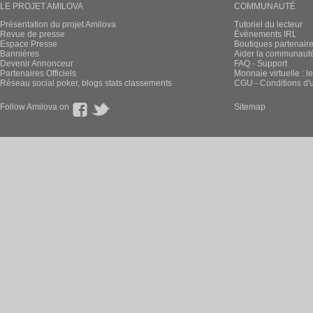
LE PROJET AMILOVA
COMMUNAUTÉ
Présentation du projet Amilova
Tutoriel du lecteur
Revue de presse
Évènements IRL
Espace Presse
Boutiques partenair
Bannières
Aider la communauté 
Devenir Annonceur
FAQ - Support
Partenaires Officiels
Monnaie virtuelle : l
Réseau social poker, blogs stats classements
CGU - Conditions d'ut
Follow Amilova on
Sitemap