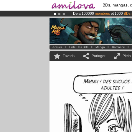
BDs, mangas, 
Déjà 100000
membres
et 1000
BDs 
Abonnement premium: à partir de
3.
Le
Kickstarter Amilova est désormais
Accueil
>
Liste Des BDs
>
Manga
>
Romance
>
Favoris
Partager
Plein