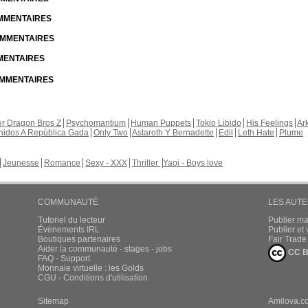
OMMENTAIRES
COMMENTAIRES
MMENTAIRES
COMMENTAIRES
r Dragon Bros Z
Psychomantium
Human Puppets
Tokio Libido
His Feelings
Ar
nidos A República Gada
Only Two
Astaroth Y Bernadette
Edil
Leth Hate
Plume
Jeunesse
Romance
Sexy - XXX
Thriller
Yaoi - Boys love
COMMUNAUTÉ
LES AUT
Tutoriel du lecteur
Publier m
Évènements IRL
Publier e
Boutiques partenaires
Fair Trad
Aider la communauté - stages - jobs
CC B
FAQ - Support
Monnaie virtuelle : les Golds
CGU - Conditions d'utilisation
Sitemap
Amilova.c