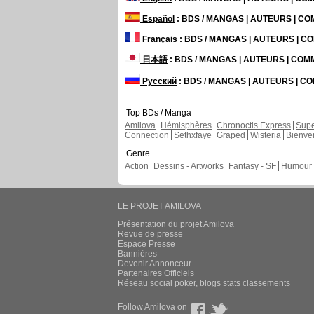
Español
: BDS / MANGAS | AUTEURS | C
Français
: BDS / MANGAS | AUTEURS | 
日本語
: BDS / MANGAS | AUTEURS | CO
Русский
: BDS / MANGAS | AUTEURS | 
Top BDs / Manga
Amilova
Hémisphères
Chronoctis Express
Supe
Connection
Sethxfaye
Graped
Wisteria
Bienve
Genre
Action
Dessins - Artworks
Fantasy - SF
Humour
LE PROJET AMILOVA
Présentation du projet Amilova
Revue de presse
Espace Presse
Bannières
Devenir Annonceur
Partenaires Officiels
Réseau social poker, blogs stats classements
Follow Amilova on