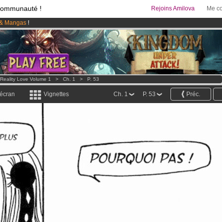
communauté !
Rejoins Amilova
Me co
& Mangas
!
95 euros
par mois !
Clique ici pour t'abonner
 lancé
!.
Reality Love Volume 1
>
Ch. 1
>
P. 53
 écran
Vignettes
Ch. 1
P. 53
Préc.