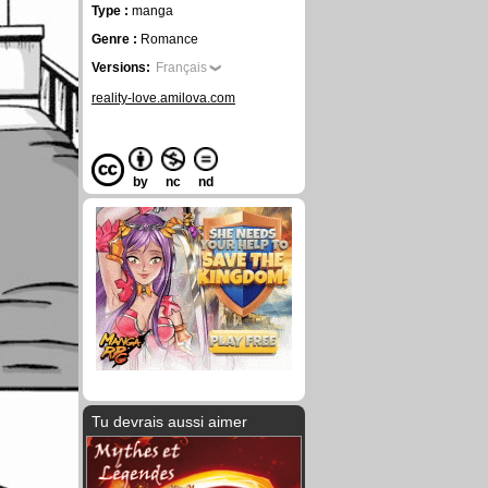
Type :
manga
Genre :
Romance
Versions:
Français
reality-love.amilova.com
by
nc
nd
Tu devrais aussi aimer