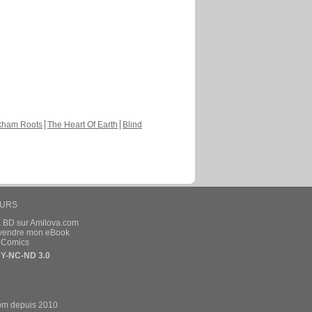
kham Roots
The Heart Of Earth
Blind
EURS
a BD sur Amilova.com
t vendre mon eBook
e Comics
Y-NC-ND 3.0
om depuis 2010