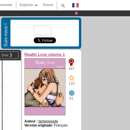
nnecter
Explorer
Forum
Suis-nous !
Reality Love volume 1
Suiv.
497
120
81
Auteur :
tampopoeiki
Version originale:
Français