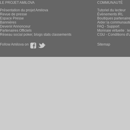
LE PROJET AMILOVA
COMMUNAUTÉ
Présentation du projet Amilova
Tutoriel du lecteur
Revue de presse
Évènements IRL
Espace Presse
Boutiques partenair
Bannières
Aider la communauté 
Devenir Annonceur
FAQ - Support
Partenaires Officiels
Monnaie virtuelle : l
Réseau social poker, blogs stats classements
CGU - Conditions d'ut
Follow Amilova on
Sitemap