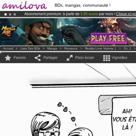
BDs, mangas, communauté !
Abonnement premium: à partir de
3.95 euros
par mois !
Clique ici p
Déjà 100000
membres
et 1000
BDs & Mangas
!
Le
Kickstarter Amilova est désormais lancé
!.
Accueil
>
Liste Des BDs
>
Manga
>
Romance
>
Reality Love Volume 1
>
Ch. 1
Favoris
Partager
Plein écran
Vignettes