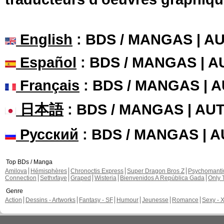
English
: BDS / MANGAS | 
Español
: BDS / MANGAS | 
Français
: BDS / MANGAS | 
日本語
: BDS / MANGAS | A
Русский
: BDS / MANGAS | 
Top BDs / Manga
Amilova
Hémisphères
Chronoctis Express
Super Dragon Bros Z
Psychomant
Connection
Sethxfaye
Graped
Wisteria
Bienvenidos A República Gada
Only 
Genre
Action
Dessins - Artworks
Fantasy - SF
Humour
Jeunesse
Romance
Sexy - 