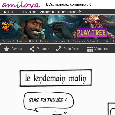
BDs, mangas, communauté !
Le
Kickstarter Amilova est désormais lancé
!.
Abonnement premium: à partir de
3.95 euros
par mois !
Clique ici p
Déjà 100000
membres
et 1000
BDs & Mangas
!
Accueil
>
Liste Des BDs
>
Manga
>
Romance
>
Reality Love Volume 1
>
Ch. 1
Favoris
Partager
Plein écran
Vignettes