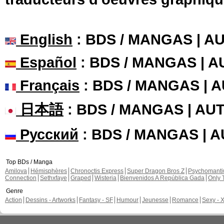
English
: BDS / MANGAS | 
Español
: BDS / MANGAS | 
Français
: BDS / MANGAS | 
日本語
: BDS / MANGAS | A
Русский
: BDS / MANGAS | 
Top BDs / Manga
Amilova
Hémisphères
Chronoctis Express
Super Dragon Bros Z
Psychomant
Connection
Sethxfaye
Graped
Wisteria
Bienvenidos A República Gada
Only 
Genre
Action
Dessins - Artworks
Fantasy - SF
Humour
Jeunesse
Romance
Sexy - 