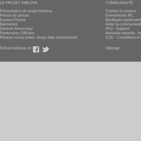
LE PROJET AMILOVA
COMMUNAUTÉ
Présentation du projet Amilova
Tutoriel du lecteur
Revue de presse
Évènements IRL
Espace Presse
Boutiques partenair
Bannières
Aider la communauté 
Devenir Annonceur
FAQ - Support
Partenaires Officiels
Monnaie virtuelle : l
Réseau social poker, blogs stats classements
CGU - Conditions d'ut
Follow Amilova on
Sitemap