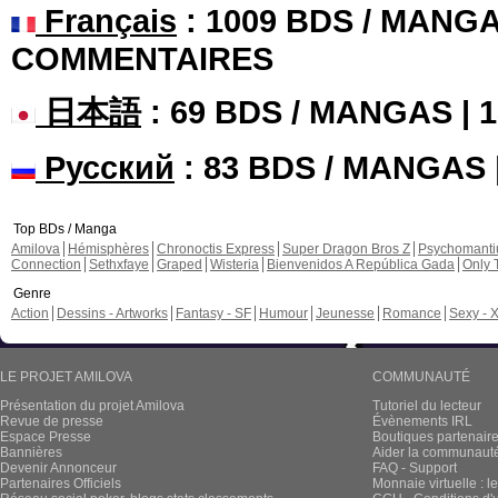
Français
: 1009 BDS / MANGA
COMMENTAIRES
日本語
: 69 BDS / MANGAS |
Русский
: 83 BDS / MANGAS
Top BDs / Manga
Amilova
Hémisphères
Chronoctis Express
Super Dragon Bros Z
Psychomant
Connection
Sethxfaye
Graped
Wisteria
Bienvenidos A República Gada
Only 
Genre
Action
Dessins - Artworks
Fantasy - SF
Humour
Jeunesse
Romance
Sexy - 
LE PROJET AMILOVA
COMMUNAUTÉ
Présentation du projet Amilova
Tutoriel du lecteur
Revue de presse
Évènements IRL
Espace Presse
Boutiques partenair
Bannières
Aider la communauté 
Devenir Annonceur
FAQ - Support
Partenaires Officiels
Monnaie virtuelle : l