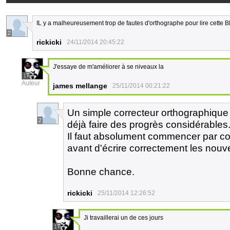
IL y a malheureusement trop de fautes d'orthographe pour lire cette
2
rickicki
24/11/2014 20:45:22
J'essaye de m'améliorer à se niveaux la
17
Auteur
james mellange
25/11/2014 00:21:22
Un simple correcteur orthographique s
2
déjà faire des progrès considérables
Il faut absolument commencer par cor
avant d'écrire correctement les nouv
Bonne chance.
rickicki
25/11/2014 12:26:52
Ji travaillerai un de ces jours
17