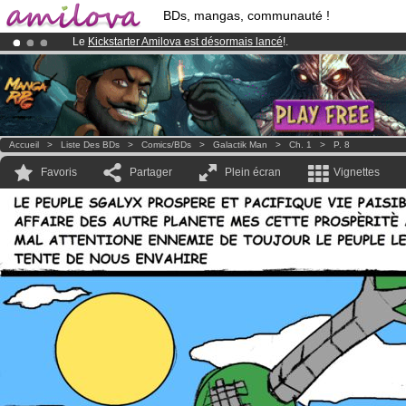
BDs, mangas, communauté !
Le
Kickstarter Amilova est désormais lancé
!.
Déjà 100000
membres
et 1000
BDs & Mangas
!
Abonnement premium: à partir de
3.95 euros
par mois !
Clique ici p
Accueil
>
Liste Des BDs
>
Comics/BDs
>
Galactik Man
>
Ch. 1
>
P. 8
Favoris
Partager
Plein écran
Vignettes