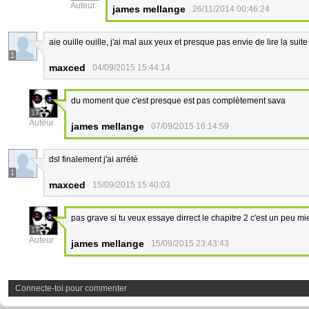
Auteur
james mellange
26/11/2014 00:46:24
aie ouille ouille, j'ai mal aux yeux et presque pas envie de lire la suite
1
maxced
04/09/2015 15:44:14
du moment que c'est presque est pas complètement sava
17
Auteur
james mellange
07/09/2015 16:14:59
dsl finalement j'ai arrété
1
maxced
15/09/2015 15:40:03
pas grave si tu veux essaye dirrect le chapitre 2 c'est un peu m
17
Auteur
james mellange
15/09/2015 23:43:43
Connecte-toi pour commenter