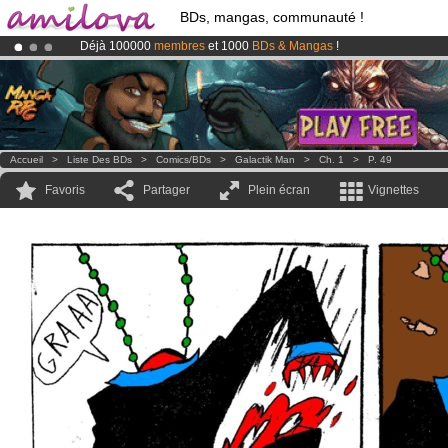
BDs, mangas, communauté !
Déjà 100000
membres
et 1000
BDs & Mangas
!
Le
Kickstarter Amilova est désormais lancé
!.
Abonnement premium: à partir de
3.95 euros
par mois !
Clique ici p
Accueil
>
Liste Des BDs
>
Comics/BDs
>
Galactik Man
>
Ch. 1
>
P. 49
Favoris
Partager
Plein écran
Vignettes