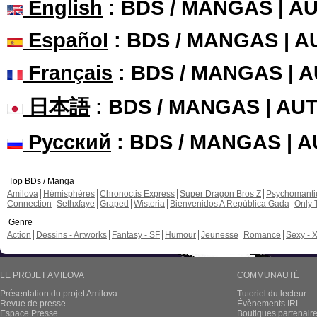
English
: BDS / MANGAS | 
Español
: BDS / MANGAS | 
Français
: BDS / MANGAS | 
日本語
: BDS / MANGAS | A
Русский
: BDS / MANGAS | 
Top BDs / Manga
Amilova
Hémisphères
Chronoctis Express
Super Dragon Bros Z
Psychomant
Connection
Sethxfaye
Graped
Wisteria
Bienvenidos A República Gada
Only 
Genre
Action
Dessins - Artworks
Fantasy - SF
Humour
Jeunesse
Romance
Sexy - 
LE PROJET AMILOVA
COMMUNAUTÉ
Présentation du projet Amilova
Tutoriel du lecteur
Revue de presse
Évènements IRL
Espace Presse
Boutiques partenair