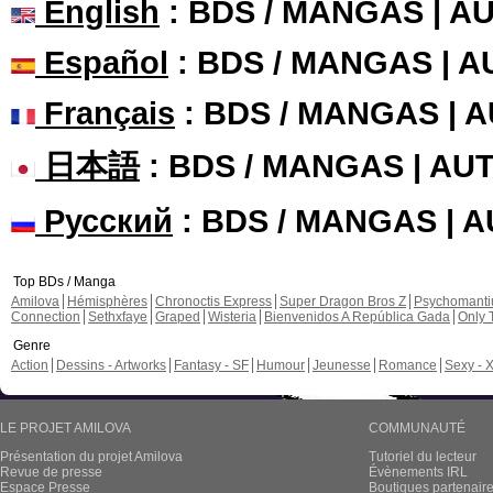
English
: BDS / MANGAS | 
Español
: BDS / MANGAS | 
Français
: BDS / MANGAS | 
日本語
: BDS / MANGAS | A
Русский
: BDS / MANGAS | 
Top BDs / Manga
Amilova
Hémisphères
Chronoctis Express
Super Dragon Bros Z
Psychomant
Connection
Sethxfaye
Graped
Wisteria
Bienvenidos A República Gada
Only 
Genre
Action
Dessins - Artworks
Fantasy - SF
Humour
Jeunesse
Romance
Sexy - 
LE PROJET AMILOVA
COMMUNAUTÉ
Présentation du projet Amilova
Tutoriel du lecteur
Revue de presse
Évènements IRL
Espace Presse
Boutiques partenair