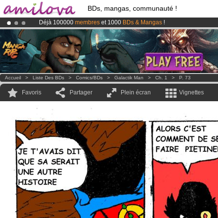
BDs, mangas, communauté !
Déjà 100000
membres
et 1000
BDs & Mangas
!
Abonnement premium: à partir de
3.95 euros
par mois !
Clique ici p
Le
Kickstarter Amilova est désormais lancé
!.
Accueil
>
Liste Des BDs
>
Comics/BDs
>
Galactik Man
>
Ch. 1
>
P. 73
Favoris
Partager
Plein écran
Vignettes