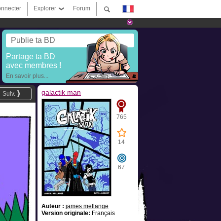
nnecter
Explorer
Forum
Publie ta BD
Partage ta BD
avec membres !
En savoir plus...
galactik man
Suiv.
765
14
67
Auteur :
james mellange
Version originale:
Français