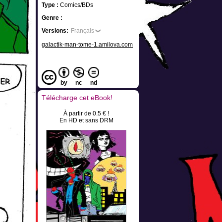
Type :
Comics/BDs
Genre :
Versions:
Français
galactik-man-tome-1.amilova.com
by
nc
nd
Télécharge cet eBook!
À partir de 0.5 € !
En HD et sans DRM