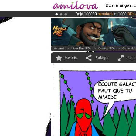
BDs, mangas, 
Déjà 100000
membres
et 1000
BDs 
Abonnement premium: à partir de
3.
Le
Kickstarter Amilova est désormais
Accueil
>
Liste Des BDs
>
Comics/BDs
>
Galactik 
Favoris
Partager
Plein