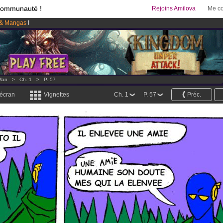
communauté !
Rejoins Amilova
Me co
& Mangas
!
95 euros
par mois !
Clique ici pour t'abonner
 lancé
!.
Man
>
Ch. 1
>
P. 57
 écran
Vignettes
Ch. 1
P. 57
Préc.