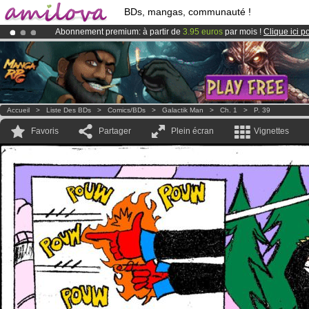
BDs, mangas, communauté !
Abonnement premium: à partir de
3.95 euros
par mois !
Clique ici p
Le
Kickstarter Amilova est désormais lancé
!.
Déjà 100000
membres
et 1000
BDs & Mangas
!
Accueil
>
Liste Des BDs
>
Comics/BDs
>
Galactik Man
>
Ch. 1
>
P. 39
Favoris
Partager
Plein écran
Vignettes