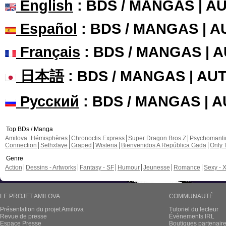
English
: BDS / MANGAS | 
Español
: BDS / MANGAS | 
Français
: BDS / MANGAS | 
日本語
: BDS / MANGAS | A
Русский
: BDS / MANGAS | 
Top BDs / Manga
Amilova
Hémisphères
Chronoctis Express
Super Dragon Bros Z
Psychomant
Connection
Sethxfaye
Graped
Wisteria
Bienvenidos A República Gada
Only 
Genre
Action
Dessins - Artworks
Fantasy - SF
Humour
Jeunesse
Romance
Sexy - 
LE PROJET AMILOVA
COMMUNAUTÉ
Présentation du projet Amilova
Tutoriel du lecteur
Revue de presse
Évènements IRL
Espace Presse
Boutiques partenair