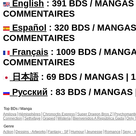
English
: 391 BDS / MANGAS 
COMMENTAIRES
Español
: 320 BDS / MANGAS 
COMMENTAIRES
Français
: 1009 BDS / MANGA
COMMENTAIRES
日本語
: 69 BDS / MANGAS |
Русский
: 83 BDS / MANGAS
Top BDs / Manga
Amilova
Hémisphères
Chronoctis Express
Super Dragon Bros Z
Psychomant
Connection
Sethxfaye
Graped
Wisteria
Bienvenidos A República Gada
Only 
Genre
Action
Dessins - Artworks
Fantasy - SF
Humour
Jeunesse
Romance
Sexy - 