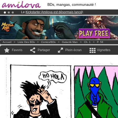
BDs, mangas, communauté !
Le
Kickstarter Amilova est désormais lancé
!.
Abonnement premium: à partir de
3.95 euros
par mois !
Clique ici p
Déjà 100000
membres
et 1000
BDs & Mangas
!
Accueil
>
Liste Des BDs
>
Comics/BDs
>
Galactik Man
>
Ch. 1
>
P. 58
Favoris
Partager
Plein écran
Vignettes